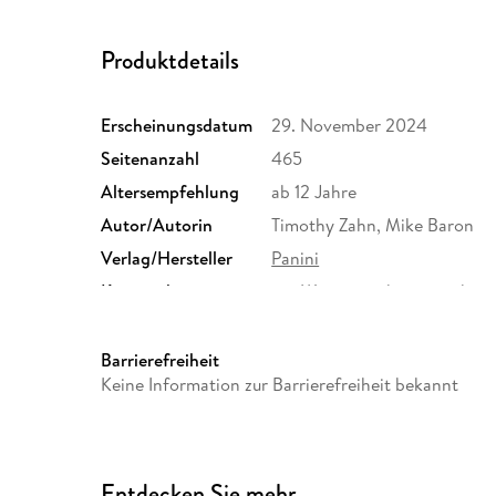
Produktdetails
Erscheinungsdatum
29. November 2024
Seitenanzahl
465
Altersempfehlung
ab 12 Jahre
Autor/Autorin
Timothy Zahn, Mike Baron
Verlag/Hersteller
Panini
Kopierschutz
mit Wasserzeichen versehen
Produktart
EBOOK
ISBN
9783756919116
Barrierefreiheit
Keine Information zur Barrierefreiheit bekannt
Entdecken Sie mehr