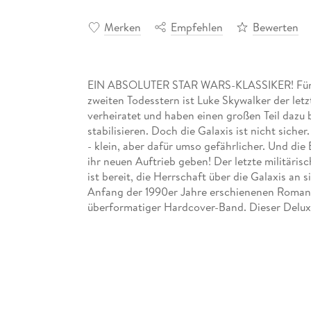
Merken
Empfehlen
Bewerten
EIN ABSOLUTER STAR WARS-KLASSIKER! Fünf 
zweiten Todesstern ist Luke Skywalker der letz
verheiratet und haben einen großen Teil dazu 
stabilisieren. Doch die Galaxis ist nicht siche
- klein, aber dafür umso gefährlicher. Und di
ihr neuen Auftrieb geben! Der letzte militäri
ist bereit, die Herrschaft über die Galaxis an
Anfang der 1990er Jahre erschienenen Roman-T
überformatiger Hardcover-Band. Dieser Delu
#1-6, Dark Force Rising #1-6, The Last Comma