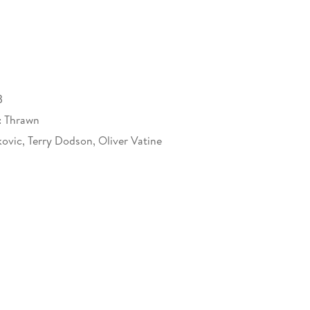
B
: Thrawn
kovic, Terry Dodson, Oliver Vatine