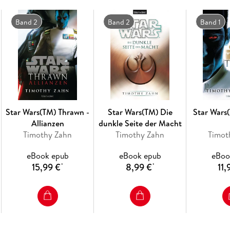
Band 2
Band 2
Band 1
Star Wars(TM) Thrawn -
Star Wars(TM) Die
Star Wars
Allianzen
dunkle Seite der Macht
Timothy Zahn
Timothy Zahn
Timot
eBook epub
eBook epub
eBoo
15,99 €
8,99 €
11,
*
*