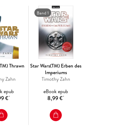
Band 1
(TM) Thrawn
Star Wars(TM) Erben des
Imperiums
hy Zahn
Timothy Zahn
k epub
eBook epub
99 €
8,99 €
*
*