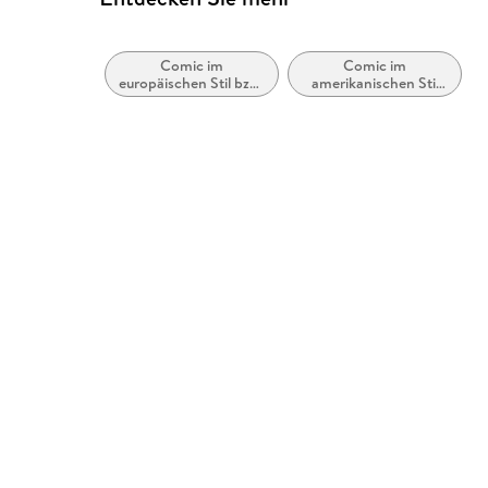
Comic im
Comic im
europäischen Stil bzw.
amerikanischen Stil
Tradition
bzw. Tradition