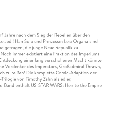
Jahre nach dem Sieg der Rebellen über den
te Jedi! Han Solo und Prinzessin Leia Organa sind
beigetragen, die junge Neue Republik zu
r. Noch immer existiert eine Fraktion des Imperiums
e Entdeckung einer lang verschollenen Macht könnte
sche Vordenker des Imperators, Großadmiral Thrawn,
 sich zu reißen! Die komplette Comic-Adaption der
rilogie von Timothy Zahn als edler,
xe-Band enthält US-STAR WARS: Heir to the Empire
nd #1-6