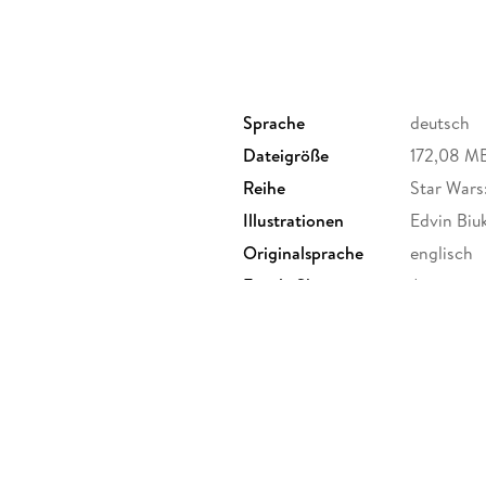
Sprache
deutsch
Dateigröße
172,08 M
Reihe
Star Wars
Illustrationen
Edvin Biu
Originalsprache
englisch
Family Sharing
Ja
Dateiformat
EPUB