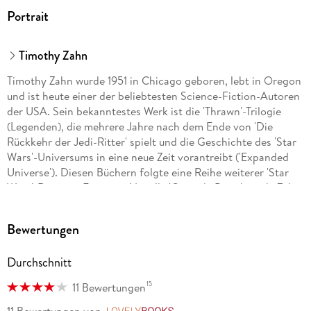
Portrait
Timothy Zahn
Timothy Zahn wurde 1951 in Chicago geboren, lebt in Oregon
und ist heute einer der beliebtesten Science-Fiction-Autoren
der USA. Sein bekanntestes Werk ist die 'Thrawn'-Trilogie
(Legenden), die mehrere Jahre nach dem Ende von 'Die
Rückkehr der Jedi-Ritter' spielt und die Geschichte des 'Star
Wars'-Universums in eine neue Zeit vorantreibt ('Expanded
Universe'). Diesen Büchern folgte eine Reihe weiterer 'Star
Wars'-Romane. Für seine Novelle 'Cascade Point' wurde Zahn
mit dem renommierten Hugo Award ausgezeichnet.
Bewertungen
Durchschnitt
15
11 Bewertungen
11 Bewertungen
von