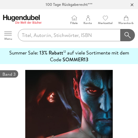
100 Tage Rückgaberecht***
Abholung in über 100 Filialen
Filiale
Konto
Merkzettel
Warenkorb
Hugendubel
Menu
Summer Sale:
13% Rabatt
auf viele Sortimente mit dem
12
mehr
Code
SOMMER13
erfahren
Band 3