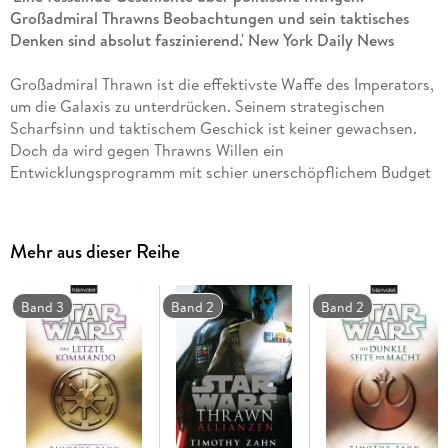
Großadmiral Thrawns Beobachtungen und sein taktisches
Denken sind absolut faszinierend.' New York Daily News
Großadmiral Thrawn ist die effektivste Waffe des Imperators,
um die Galaxis zu unterdrücken. Seinem strategischen
Scharfsinn und taktischem Geschick ist keiner gewachsen.
Doch da wird gegen Thrawns Willen ein
Entwicklungsprogramm mit schier unerschöpflichem Budget
gestartet. Der Großadmiral erkennt, dass sich die
Machtverhältnisse im Imperium geändert haben. Seine
Macht, sein Einfluss und seine Privilegien stehen auf dem
Mehr aus dieser Reihe
Spiel. Denn was ist schon seine Meisterschaft in der Schlacht
gegen einen planetenvernichtenden Todesstern?
Band 3
Band 2
Band 2