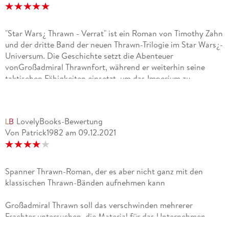
"Star Wars¿ Thrawn - Verrat" ist ein Roman von Timothy Zahn
und der dritte Band der neuen Thrawn-Trilogie im Star Wars¿-
Universum. Die Geschichte setzt die Abenteuer
vonGroßadmiral Thrawnfort, während er weiterhin seine
taktischen Fähigkeiten einsetzt, um das Imperium zu
unterstützen und seine Machtposition zu festigen.Die
Handlung von"Star Wars¿ Thrawn - Verrat"ist gut durchdacht
und komplex. Sie bietet eine Mischung aus politischen
LovelyBooks-Bewertung
Intrigen, militärischer Strategie und galaktischer Action. Die
Von Patrick1982
am
09.12.2021
Geschichte ist spannend und hält den Leser mit unerwarteten
Wendungen und Enthüllungen in Atem.Thrawnzeigt erneut
sein taktisches Genie, während er gegen verschiedene Feinde
kämpft und seine Loyalität gegenüber dem Imperium unter
Spanner Thrawn-Roman, der es aber nicht ganz mit den
Beweis stellt.Interessante und gut Entwickelt Charaktere!
klassischen Thrawn-Bänden aufnehmen kann
Thrawnselbst ist ein faszinierender und komplexer
Charakter, der durch seine Intelligenz, seine Kreativität und
Großadmiral Thrawn soll das verschwinden mehrerer
seine strategischen Fähigkeiten besticht. Andere bekannte
Frachter untersuchen, die Material für das Unternehmen
Charaktere aus dem Star Wars Universum wie Ezra Bridger,
Stardust liefern sollten. Dabei trifft er auf ein Schiff der Chiss