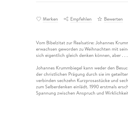
Merken
Empfehlen
Bewerten
Vom Bibelzitat zur Realsatire: Johannes Krumm
erwachsen geworden zu Weihnachten mit seinen
sich eigentlich gleich denken können, aber . . .
Johannes Krummbiegel kann weder den Besuch
der christlichen Prägung durch sie im geteil
verbinden sechzehn Kurzprosastücke und sechs
zum Selberdenken einlädt. 1990 erstmals ersc
Spannung zwischen Anspruch und Wirklichkeit
nichts an Brisanz eingebüßt.
Der ungekürzte Text der Erstausgabe (Österrei
diese E-Book-Neuausgabe überarbeitet und in