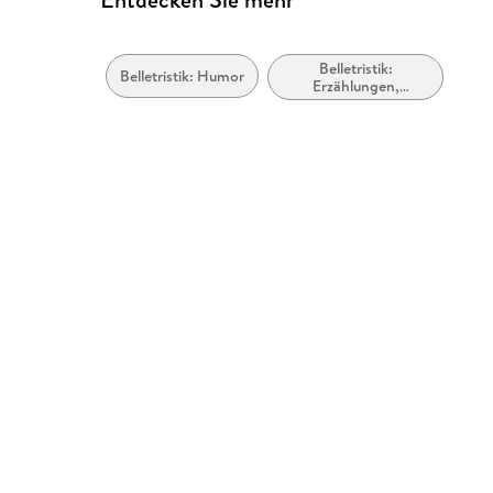
Belletristik:
Belletristik: Humor
Erzählungen,
Kurzgeschichten,
Short Stories