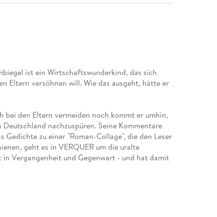
biegel ist ein Wirtschaftswunderkind, das sich
 Eltern versöhnen will. Wie das ausgeht, hätte er
 bei den Eltern vermeiden noch kommt er umhin,
ten Deutschland nachzuspüren. Seine Kommentare
 Gedichte zu einer "Roman-Collage", die den Leser
hienen, geht es in VERQUER um die uralte
 in Vergangenheit und Gegenwart - und hat damit
chisches Literaturforum, Wien 1990) wurde für
 die neue Rechtschreibung übertragen.