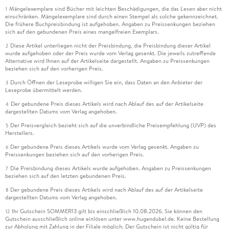
Mängelexemplare sind Bücher mit leichten Beschädigungen, die das Lesen aber nicht
1
einschränken. Mängelexemplare sind durch einen Stempel als solche gekennzeichnet.
Die frühere Buchpreisbindung ist aufgehoben. Angaben zu Preissenkungen beziehen
sich auf den gebundenen Preis eines mangelfreien Exemplars.
Diese Artikel unterliegen nicht der Preisbindung, die Preisbindung dieser Artikel
2
wurde aufgehoben oder der Preis wurde vom Verlag gesenkt. Die jeweils zutreffende
Alternative wird Ihnen auf der Artikelseite dargestellt. Angaben zu Preissenkungen
beziehen sich auf den vorherigen Preis.
Durch Öffnen der Leseprobe willigen Sie ein, dass Daten an den Anbieter der
3
Leseprobe übermittelt werden.
Der gebundene Preis dieses Artikels wird nach Ablauf des auf der Artikelseite
4
dargestellten Datums vom Verlag angehoben.
Der Preisvergleich bezieht sich auf die unverbindliche Preisempfehlung (UVP) des
5
Herstellers.
Der gebundene Preis dieses Artikels wurde vom Verlag gesenkt. Angaben zu
6
Preissenkungen beziehen sich auf den vorherigen Preis.
Die Preisbindung dieses Artikels wurde aufgehoben. Angaben zu Preissenkungen
7
beziehen sich auf den letzten gebundenen Preis.
Der gebundene Preis dieses Artikels wird nach Ablauf des auf der Artikelseite
8
dargestellten Datums vom Verlag angehoben.
Ihr Gutschein SOMMER13 gilt bis einschließlich 10.08.2026. Sie können den
12
Gutschein ausschließlich online einlösen unter www.hugendubel.de. Keine Bestellung
zur Abholung mit Zahlung in der Filiale möglich. Der Gutschein ist nicht gültig für