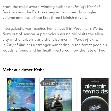
From the multi-award-winning author of
The Left Hand of
Darkness
and the Earthsea sequence comes this single-
volume omnibus of the first three Hainish novels.
Intergalactic war reaches Fomalhaut II in
Rocannon's World
.
Born out of season, a precocious young girl visits the alien
city of the farborns and the false-men in
Planet of Exile.
In
City of Illusions
a stranger wandering in the forest people's
woods is found and his health restored; now the fate of two
worlds rests in this stranger's hands . . .
The three novels contained in this volume are the books that
Mehr aus dieser Reihe
launched Ursula K. Le Guin's glittering career, and are set in
the same universe as her Hugo and Nebula Award-winning
classics
The Left Hand of Darkness
and
The Dispossessed
.
Band 87