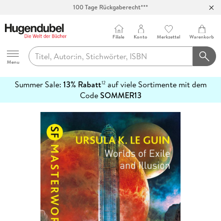
100 Tage Rückgaberecht***
Abholung in über 100 Filialen
Filiale
Konto
Merkzettel
Warenkorb
Hugendubel
Menu
Summer Sale:
13% Rabatt
auf viele Sortimente mit dem
12
mehr
Code
SOMMER13
erfahren