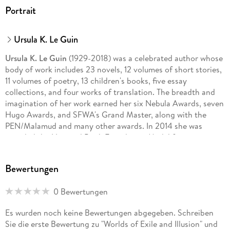
Portrait
Ursula K. Le Guin
Ursula K. Le Guin
(1929-2018) was a celebrated author whose
body of work includes 23 novels, 12 volumes of short stories,
11 volumes of poetry, 13 children's books, five essay
collections, and four works of translation. The breadth and
imagination of her work earned her six Nebula Awards, seven
Hugo Awards, and SFWA's Grand Master, along with the
PEN/Malamud and many other awards. In 2014 she was
awarded the National Book Foundation Medal for
Distinguished Contribution to American Letters, and in 2016
joined the short list of authors to be published in their
Bewertungen
lifetimes by the Library of America.
0 Bewertungen
Es wurden noch keine Bewertungen abgegeben. Schreiben
Sie die erste Bewertung zu "Worlds of Exile and Illusion" und