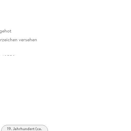
agehot
rzeichen versehen
648558
19. Jahrhundert (ca.