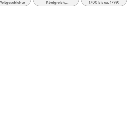
Weltgeschichte
Königreich,
1700 bis ca. 1799)
Großbritannien