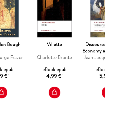
den Bough
Villette
Discourse on Political
Economy and The Socia
orge Frazer
Charlotte Brontë
Jean-Jacques Rousseau
Contract
k epub
eBook epub
eBook epub
99 €
4,99 €
5,99 €
*
*
*