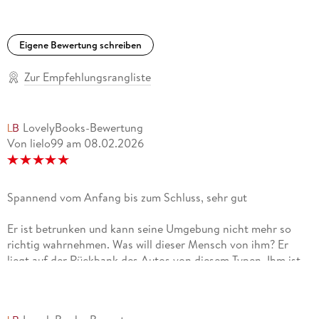
Eigene Bewertung schreiben
Zur Empfehlungsrangliste
LovelyBooks-Bewertung
Von lielo99
am
08.02.2026
Spannend vom Anfang bis zum Schluss, sehr gut
Er ist betrunken und kann seine Umgebung nicht mehr so
richtig wahrnehmen. Was will dieser Mensch von ihm? Er
liegt auf der Rückbank des Autos von diesem Typen. Ihm ist
schlecht. Dann hält das Fahrzeug und er wird nach draußen
gezogen. Die frische Luft tut gut. Den Schmerz in seiner
Brust nimmt er zunächst nicht wahr und auch der Sturz in