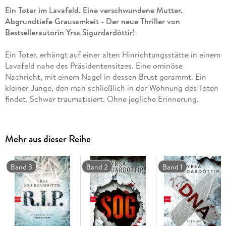
Ein Toter im Lavafeld. Eine verschwundene Mutter.
Abgrundtiefe Grausamkeit - Der neue Thriller von
Bestsellerautorin Yrsa Sigurdardóttir!
Ein Toter, erhängt auf einer alten Hinrichtungsstätte in einem
Lavafeld nahe des Präsidentensitzes. Eine ominöse
Nachricht, mit einem Nagel in dessen Brust gerammt. Ein
kleiner Junge, den man schließlich in der Wohnung des Toten
findet. Schwer traumatisiert. Ohne jegliche Erinnerung.
Band 4 der Erfolgsreihe: Kommissar Huldar und Psychologin
Freyja auf der Spur eines schwer zu fassenden Verbrechens.
Mehr aus dieser Reihe
Band 3
Band 2
Band 1