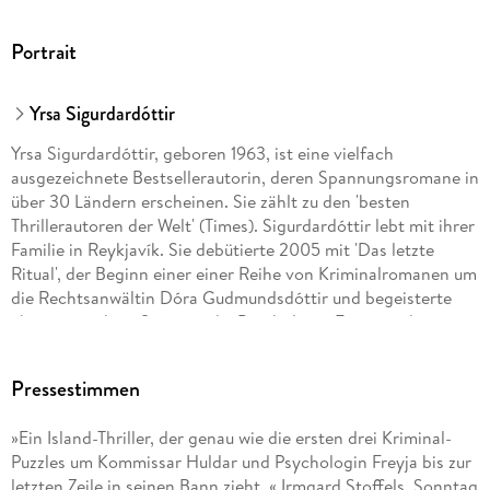
Portrait
Yrsa Sigurdardóttir
Yrsa Sigurdardóttir, geboren 1963, ist eine vielfach
ausgezeichnete Bestsellerautorin, deren Spannungsromane in
über 30 Ländern erscheinen. Sie zählt zu den 'besten
Thrillerautoren der Welt' (Times). Sigurdardóttir lebt mit ihrer
Familie in Reykjavík. Sie debütierte 2005 mit 'Das letzte
Ritual', der Beginn einer einer Reihe von Kriminalromanen um
die Rechtsanwältin Dóra Gudmundsdóttir und begeisterte
ebenso mit ihrer Serie um die Psychologin Freyja und
Kommissar Huldar von der Kripo Reykjavík. Ihr Thriller
'Schnee' verkaufte sich über 60. 000 Mal und war
Pressestimmen
monatelang auf der SPIEGEL-Bestsellerliste. Auch ihre
weiteren Thriller 'Nacht' und 'Rauch' und 'Blut' waren
»Ein Island-Thriller, der genau wie die ersten drei Kriminal-
gefeierte SPIEGEL-Bestseller.
Puzzles um Kommissar Huldar und Psychologin Freyja bis zur
letzten Zeile in seinen Bann zieht. « Irmgard Stoffels, Sonntag