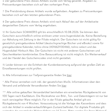
Der gebundene Preis dieses Artikels wurde vom Verlag gesenkt. Angaben zu
6
Preissenkungen beziehen sich auf den vorherigen Preis.
Die Preisbindung dieses Artikels wurde aufgehoben. Angaben zu Preissenkungen
7
beziehen sich auf den letzten gebundenen Preis.
Der gebundene Preis dieses Artikels wird nach Ablauf des auf der Artikelseite
8
dargestellten Datums vom Verlag angehoben.
Ihr Gutschein SOMMER13 gilt bis einschließlich 10.08.2026. Sie können den
12
Gutschein ausschließlich online einlösen unter www.hugendubel.de. Keine Bestellung
zur Abholung mit Zahlung in der Filiale möglich. Der Gutschein ist nicht gültig für
gesetzlich preisgebundene Artikel (deutschsprachige Bücher und eBooks) sowie für
preisgebundene Kalender, tolino shine (4016621130466), tolino select und das
Hugendubel Hörbuch Abo. Der Gutschein ist nicht mit anderen Gutscheinen und
Geschenkkarten kombinierbar. Eine Barauszahlung ist nicht möglich. Ein Weiterverkauf
und der Handel des Gutscheincodes sind nicht gestattet.
Leider können wir die Echtheit der Kundenbewertung aufgrund der großen Zahl an
15
Einzelbewertungen nicht prüfen.
Alle Informationen zur Tiefpreisgarantie finden Sie
hier
16
Alle Preise verstehen sich inkl. der gesetzlichen MwSt. Informationen über den
*
Versand und anfallende Versandkosten finden Sie
hier
Alle online gekauften Versandartikel beinhalten ein erweitertes Rückgaberecht von
***
100 Tagen nach Kaufdatum. Die Rücknahme von Bild-, Ton- und Datenträgern ist nur bei
noch versiegelter Ware möglich. Für in der Filiale gekaufte Artikel gilt ein
Rückgaberecht von 4 Wochen. Voraussetzung ist die Vorlage des Kassenbons und dass
sich der Artikel in wiederverkaufsfähigem Zustand befindet. Für digitale Produkte gilt
weiterhin die gesetzliche Widerrufsfrist von 14 Tagen. Bitte senden Sie Ihren Widerruf