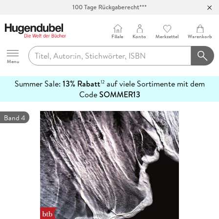
100 Tage Rückgaberecht***
Abholung in über 100 Filialen
Filiale
Konto
Merkzettel
Warenkorb
Hugendubel
Menu
Summer Sale:
13% Rabatt
auf viele Sortimente mit dem
12
mehr
Code
SOMMER13
erfahren
Band 4