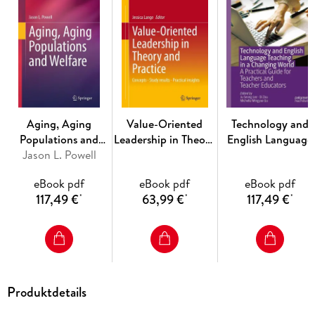
Divided Response to Soviet Armenia; B. F. Alexander One
Goal, Many Paths: Internal and External Struggles of the
Hungarian Émigrés; J. Fai-Podlipnik The Highs and Lows of
Czech and Slovak Émigré Activism; P. Tomek Multiple Fronts
of the Cold War: Ethnic Anti-Communism of Latvian
Émigrés; I. Zake Small, but Vociferous: Bulgarian Ethnic Anti-
Communist Groups; V. Paraskevov 'The Voice of the Silenced
Aging, Aging
Value-Oriented
Technology and
Peoples': the Assembly of Captive European Nations; A.
Populations and
Leadership in Theory
English Language
Mazurkiewicz PART II: THE STRUGGLE CONTINUES: FACING
Jason L. Powell
Welfare
and Practice
Teaching in a
COMMUNISM AROUND THE WORLD 'Better Dead than
Changing World
Red': Anti-Communist Politics among Vietnamese
eBook pdf
eBook pdf
eBook pdf
Americans; C. N. Le Hmong Anti-Communism at Home and
117,49 €
63,99 €
117,49 €
*
*
*
Abroad; C. Y. Vang Conflict and Cooperation: Cuban Exile
Anti-Communism and the United States, 1960-2000; J.
Gibbs & A. Goodall Conclusion; I. Zake
Produktdetails