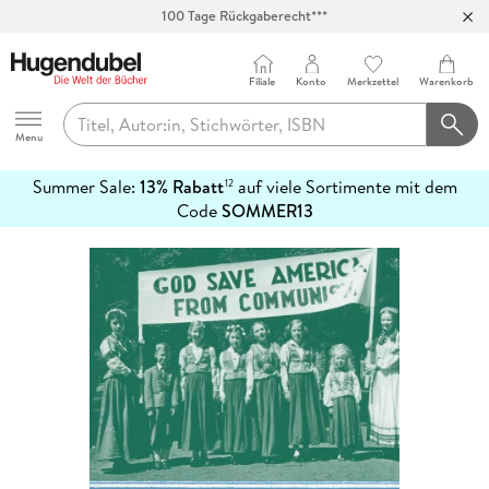
100 Tage Rückgaberecht***
Abholung in über 100 Filialen
Filiale
Konto
Merkzettel
Warenkorb
Hugendubel
Menu
Summer Sale:
13% Rabatt
auf viele Sortimente mit dem
12
mehr
Code
SOMMER13
erfahren