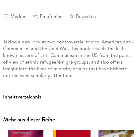
Merken
Empfehlen
Bewerten
Taking a new look at two controversial topics, American anti-
Communism and the Cold War, this book reveals the little
known history of anti-Communism in the US from the point
of view of ethnic refugee/émigré groups, and also offers
insight into the lives of minority groups that have hitherto
not received scholarly attention.
Inhaltsverzeichnis
Preface; I. Zake Introduction: Anti-Communism and American
Ethnic Groups; J. Radzilowski PART I: THE COLD WAR
WARRIORS The Polish American Congress, Polish Americans
Mehr aus dieser Reihe
and the Politics of Anti-Communism; D. Pienkos Fighting
Moscow from Afar: Ukrainian-Americans and the Evil
Empire; M. Kuropas The American Armenians' Cold War: The