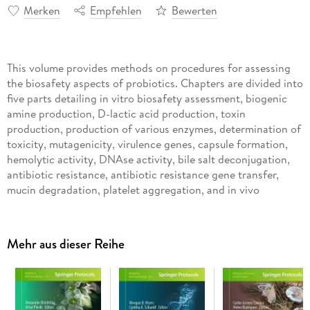
Merken
Empfehlen
Bewerten
This volume provides methods on procedures for assessing
the biosafety aspects of probiotics. Chapters are divided into
five parts detailing in vitro biosafety assessment, biogenic
amine production, D-lactic acid production, toxin
production, production of various enzymes, determination of
toxicity, mutagenicity, virulence genes, capsule formation,
hemolytic activity, DNAse activity, bile salt deconjugation,
antibiotic resistance, antibiotic resistance gene transfer,
mucin degradation, platelet aggregation, and in vivo
biosafety assessment of probiotics including determination
of infectivity, reproductive and developmental toxicity, and
evaluation of immunological parameters in animal models.
Mehr aus dieser Reihe
Authoritative and cutting-edge, Biosafety Assessment of
Probiotic Potential aims to be a foundation for future studies