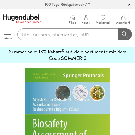
100 Tage Rückgaberecht***
Abholung in über 100 Filialen
Filiale
Konto
Merkzettel
Warenkorb
Hugendubel
Menu
Summer Sale:
13% Rabatt
auf viele Sortimente mit dem
12
mehr
Code
SOMMER13
erfahren