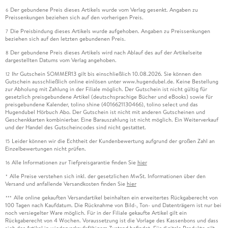
Der gebundene Preis dieses Artikels wurde vom Verlag gesenkt. Angaben zu
6
Preissenkungen beziehen sich auf den vorherigen Preis.
Die Preisbindung dieses Artikels wurde aufgehoben. Angaben zu Preissenkungen
7
beziehen sich auf den letzten gebundenen Preis.
Der gebundene Preis dieses Artikels wird nach Ablauf des auf der Artikelseite
8
dargestellten Datums vom Verlag angehoben.
Ihr Gutschein SOMMER13 gilt bis einschließlich 10.08.2026. Sie können den
12
Gutschein ausschließlich online einlösen unter www.hugendubel.de. Keine Bestellung
zur Abholung mit Zahlung in der Filiale möglich. Der Gutschein ist nicht gültig für
gesetzlich preisgebundene Artikel (deutschsprachige Bücher und eBooks) sowie für
preisgebundene Kalender, tolino shine (4016621130466), tolino select und das
Hugendubel Hörbuch Abo. Der Gutschein ist nicht mit anderen Gutscheinen und
Geschenkkarten kombinierbar. Eine Barauszahlung ist nicht möglich. Ein Weiterverkauf
und der Handel des Gutscheincodes sind nicht gestattet.
Leider können wir die Echtheit der Kundenbewertung aufgrund der großen Zahl an
15
Einzelbewertungen nicht prüfen.
Alle Informationen zur Tiefpreisgarantie finden Sie
hier
16
Alle Preise verstehen sich inkl. der gesetzlichen MwSt. Informationen über den
*
Versand und anfallende Versandkosten finden Sie
hier
Alle online gekauften Versandartikel beinhalten ein erweitertes Rückgaberecht von
***
100 Tagen nach Kaufdatum. Die Rücknahme von Bild-, Ton- und Datenträgern ist nur bei
noch versiegelter Ware möglich. Für in der Filiale gekaufte Artikel gilt ein
Rückgaberecht von 4 Wochen. Voraussetzung ist die Vorlage des Kassenbons und dass
sich der Artikel in wiederverkaufsfähigem Zustand befindet. Für digitale Produkte gilt