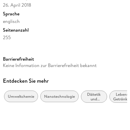
26. April 2018
Sprache
englisch
Seitenanzahl
255
Dateigröße
10,82 MB
Barrierefreiheit
Reihe
Keine Information zur Barrierefreiheit bekannt
Earth and Environmental Science
Herausgegeben von
Entdecken Sie mehr
Sophie Fourmentin, Grégorio Crini, Eric Lichtfouse
Diätetik
Lebensm
Verlag/Hersteller
Umweltchemie
Nanotechnologie
und
Getränke
Springer International Publishing
Ernährung
Kopierschutz
mit Wasserzeichen versehen
Produktart