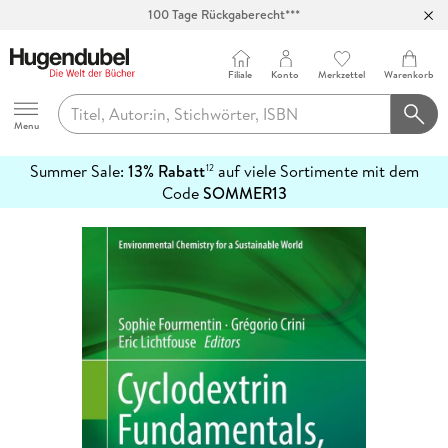
100 Tage Rückgaberecht***
Abholung in über 100 Filialen
Filiale
Konto
Merkzettel
Warenkorb
Hugendubel
Menu
Summer Sale:
13% Rabatt
auf viele Sortimente mit dem
12
mehr
Code
SOMMER13
erfahren