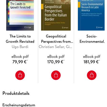
environment and liquid crystals.
Inhaltsverzeichnis
1. Fundamentals and applications of cyclodextrins. - 2.
The Limits to
Geopolitical
Socio-
Synthesis of cyclodextrin derivatives. - 3. Cyclodextrins and
Growth Revisited
Perspectives from
Environmental
nanostructured porous inorganic materials. - 4. Thermal
Ugo Bardi
the Italian Border
Christian Sellar, Gianfranco Battisti
Research in Latin
analyses of cyclodextrin complexes. - 5. Measuring binding
America
constants of cyclodextrin inclusion compounds.
eBook pdf
eBook pdf
eBook pdf
79,99 €
170,99 €
181,99 €
*
*
*
Produktdetails
Erscheinungsdatum