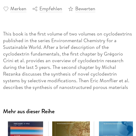
Merken
Empfehlen
Bewerten
This book is the first volume of two volumes on cyclodextrins
published in the series Environmental Chemistry for a
Sustainable World. After a brief description of the
cyclodextrin fundamentals, the first chapter by Grégorio
Crini et al. provides an overview of cyclodextrin research
during the last 5 years. The second chapter by Michal
Rezanka discusses the synthesis of novel cyclodextrin
systems by selective modifications. Then Eric Monflier et al.
describes the synthesis of nanostructured porous materials
based on cyclodextrins, and applications in heterogeneous
catalysis and photocatalysis. The use of thermal analyses for
assessing cyclodextrin inclusion complexes is reviewed in
Mehr aus dieser Reihe
chapter 4 by Daniel Hadaruga et al. Experimental methods
for measuring binding constants of cyclodextrin inclusion
compounds are presented by David Landy. The second
volume reviews cyclodextrin applications in medicine, food,