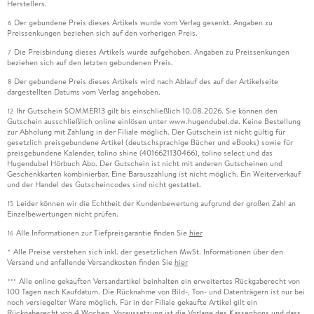
Herstellers.
Der gebundene Preis dieses Artikels wurde vom Verlag gesenkt. Angaben zu
6
Preissenkungen beziehen sich auf den vorherigen Preis.
Die Preisbindung dieses Artikels wurde aufgehoben. Angaben zu Preissenkungen
7
beziehen sich auf den letzten gebundenen Preis.
Der gebundene Preis dieses Artikels wird nach Ablauf des auf der Artikelseite
8
dargestellten Datums vom Verlag angehoben.
Ihr Gutschein SOMMER13 gilt bis einschließlich 10.08.2026. Sie können den
12
Gutschein ausschließlich online einlösen unter www.hugendubel.de. Keine Bestellung
zur Abholung mit Zahlung in der Filiale möglich. Der Gutschein ist nicht gültig für
gesetzlich preisgebundene Artikel (deutschsprachige Bücher und eBooks) sowie für
preisgebundene Kalender, tolino shine (4016621130466), tolino select und das
Hugendubel Hörbuch Abo. Der Gutschein ist nicht mit anderen Gutscheinen und
Geschenkkarten kombinierbar. Eine Barauszahlung ist nicht möglich. Ein Weiterverkauf
und der Handel des Gutscheincodes sind nicht gestattet.
Leider können wir die Echtheit der Kundenbewertung aufgrund der großen Zahl an
15
Einzelbewertungen nicht prüfen.
Alle Informationen zur Tiefpreisgarantie finden Sie
hier
16
Alle Preise verstehen sich inkl. der gesetzlichen MwSt. Informationen über den
*
Versand und anfallende Versandkosten finden Sie
hier
Alle online gekauften Versandartikel beinhalten ein erweitertes Rückgaberecht von
***
100 Tagen nach Kaufdatum. Die Rücknahme von Bild-, Ton- und Datenträgern ist nur bei
noch versiegelter Ware möglich. Für in der Filiale gekaufte Artikel gilt ein
Rückgaberecht von 4 Wochen. Voraussetzung ist die Vorlage des Kassenbons und dass