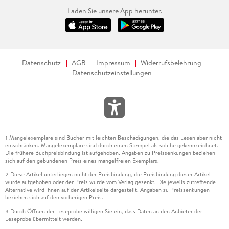
Laden Sie unsere App herunter.
Datenschutz
AGB
Impressum
Widerrufsbelehrung
Datenschutzeinstellungen
Mängelexemplare sind Bücher mit leichten Beschädigungen, die das Lesen aber nicht
1
einschränken. Mängelexemplare sind durch einen Stempel als solche gekennzeichnet.
Die frühere Buchpreisbindung ist aufgehoben. Angaben zu Preissenkungen beziehen
sich auf den gebundenen Preis eines mangelfreien Exemplars.
Diese Artikel unterliegen nicht der Preisbindung, die Preisbindung dieser Artikel
2
wurde aufgehoben oder der Preis wurde vom Verlag gesenkt. Die jeweils zutreffende
Alternative wird Ihnen auf der Artikelseite dargestellt. Angaben zu Preissenkungen
beziehen sich auf den vorherigen Preis.
Durch Öffnen der Leseprobe willigen Sie ein, dass Daten an den Anbieter der
3
Leseprobe übermittelt werden.