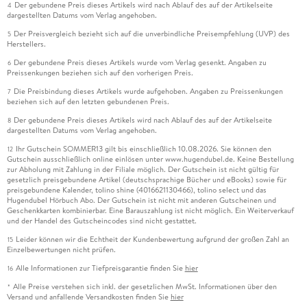
Der gebundene Preis dieses Artikels wird nach Ablauf des auf der Artikelseite
4
dargestellten Datums vom Verlag angehoben.
Der Preisvergleich bezieht sich auf die unverbindliche Preisempfehlung (UVP) des
5
Herstellers.
Der gebundene Preis dieses Artikels wurde vom Verlag gesenkt. Angaben zu
6
Preissenkungen beziehen sich auf den vorherigen Preis.
Die Preisbindung dieses Artikels wurde aufgehoben. Angaben zu Preissenkungen
7
beziehen sich auf den letzten gebundenen Preis.
Der gebundene Preis dieses Artikels wird nach Ablauf des auf der Artikelseite
8
dargestellten Datums vom Verlag angehoben.
Ihr Gutschein SOMMER13 gilt bis einschließlich 10.08.2026. Sie können den
12
Gutschein ausschließlich online einlösen unter www.hugendubel.de. Keine Bestellung
zur Abholung mit Zahlung in der Filiale möglich. Der Gutschein ist nicht gültig für
gesetzlich preisgebundene Artikel (deutschsprachige Bücher und eBooks) sowie für
preisgebundene Kalender, tolino shine (4016621130466), tolino select und das
Hugendubel Hörbuch Abo. Der Gutschein ist nicht mit anderen Gutscheinen und
Geschenkkarten kombinierbar. Eine Barauszahlung ist nicht möglich. Ein Weiterverkauf
und der Handel des Gutscheincodes sind nicht gestattet.
Leider können wir die Echtheit der Kundenbewertung aufgrund der großen Zahl an
15
Einzelbewertungen nicht prüfen.
Alle Informationen zur Tiefpreisgarantie finden Sie
hier
16
Alle Preise verstehen sich inkl. der gesetzlichen MwSt. Informationen über den
*
Versand und anfallende Versandkosten finden Sie
hier