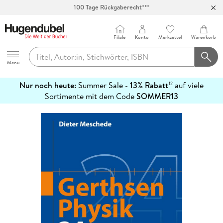
100 Tage Rückgaberecht***
Abholung in über 100 Filialen
Filiale
Konto
Merkzettel
Warenkorb
Hugendubel
Menu
Nur noch heute:
Summer Sale -
13% Rabatt
auf viele
12
mehr
Sortimente mit dem Code
SOMMER13
erfahren