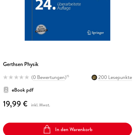
Gerthsen Physik
(
0 Bewertungen
)
200 Lesepunkte
15
eBook pdf
19,99 €
inkl. Mwst.
In den Warenkorb