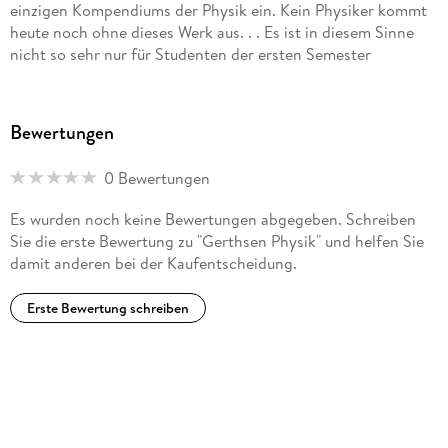
einzigen Kompendiums der Physik ein. Kein Physiker kommt
heute noch ohne dieses Werk aus. . . Es ist in diesem Sinne
nicht so sehr nur für Studenten der ersten Semester
geeignet, sondern gerade für die höherer Semester, wenn sie
schon in die Spezialisierung abrutschen und doch noch
erfahren wollen, was sich in den vielen anderen Gebieten der
Bewertungen
Physik, die in der Arbeitsgruppe, in der sie sich befinden,
nicht behandelt werden, abspielt. Auf diesem Gebiet stellt
0 Bewertungen
das Buch eine beeindruckende Hilfe zur Herstellung
physikalischer Allgemeinbildung dar." (Physikalische
Es wurden noch keine Bewertungen abgegeben. Schreiben
Blätter)"Gerthsen Physik richtet sich an Studierende mit
Sie die erste Bewertung zu "Gerthsen Physik" und helfen Sie
Haupt- und nebenfach Physik und bietet jedem Interessierten
damit anderen bei der Kaufentscheidung.
fundiertes Wissen zu diesem faszinierenden Fach."
(Technische Mitteilungen)". . . kann jedem Physiklehrer für
Erste Bewertung schreiben
seine eigene Bibliothek nur bestens empfohlen werden, als
sachliches Nachschlagewerk und als didaktischer Ratgeber."
(Praxis der Naturwissenschaften) "Schon vom äußeren
Eindruck reizt das Buch zum Blättern. Mit überschaubaren
Textpassagen wird man an die Struktur der Physik
herangeführt. Ansprechend aufbereitete Graphiken