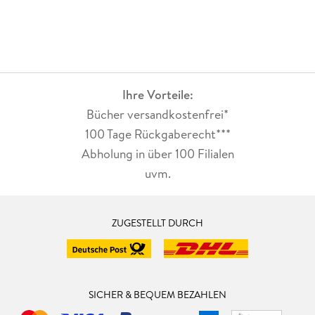
herausgebracht. Die Zielgruppe des Buches sind Bachelor-
und Masterstudenten der Physik. Der schwergewichtige Band
ist grafisch verbessert - er erscheint jetzt im 2-spaltigen
Druck. Am Ende der einzelnen Kapitel werden Aufgaben
gestellt. Aufgrund dieser Überarbeitung ist es ratsam, ältere
Auflagen zu ersetzen. (Ruge, in: ekz-Informationsdienst, 2011,
Ihre Vorteile:
Vol. 2011/01)
Bücher versandkostenfrei*
100 Tage Rückgaberecht***
Abholung in über 100 Filialen
uvm.
ZUGESTELLT DURCH
SICHER & BEQUEM BEZAHLEN