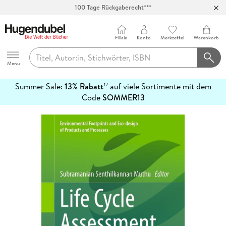
100 Tage Rückgaberecht***
Abholung in über 100 Filialen
Filiale
Konto
Merkzettel
Warenkorb
Hugendubel
Menu
Summer Sale:
13% Rabatt
auf viele Sortimente mit dem
12
mehr
Code
SOMMER13
erfahren