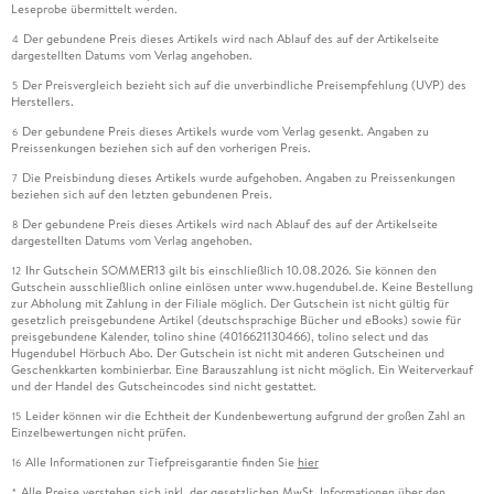
Leseprobe übermittelt werden.
Der gebundene Preis dieses Artikels wird nach Ablauf des auf der Artikelseite
4
dargestellten Datums vom Verlag angehoben.
Der Preisvergleich bezieht sich auf die unverbindliche Preisempfehlung (UVP) des
5
Herstellers.
Der gebundene Preis dieses Artikels wurde vom Verlag gesenkt. Angaben zu
6
Preissenkungen beziehen sich auf den vorherigen Preis.
Die Preisbindung dieses Artikels wurde aufgehoben. Angaben zu Preissenkungen
7
beziehen sich auf den letzten gebundenen Preis.
Der gebundene Preis dieses Artikels wird nach Ablauf des auf der Artikelseite
8
dargestellten Datums vom Verlag angehoben.
Ihr Gutschein SOMMER13 gilt bis einschließlich 10.08.2026. Sie können den
12
Gutschein ausschließlich online einlösen unter www.hugendubel.de. Keine Bestellung
zur Abholung mit Zahlung in der Filiale möglich. Der Gutschein ist nicht gültig für
gesetzlich preisgebundene Artikel (deutschsprachige Bücher und eBooks) sowie für
preisgebundene Kalender, tolino shine (4016621130466), tolino select und das
Hugendubel Hörbuch Abo. Der Gutschein ist nicht mit anderen Gutscheinen und
Geschenkkarten kombinierbar. Eine Barauszahlung ist nicht möglich. Ein Weiterverkauf
und der Handel des Gutscheincodes sind nicht gestattet.
Leider können wir die Echtheit der Kundenbewertung aufgrund der großen Zahl an
15
Einzelbewertungen nicht prüfen.
Alle Informationen zur Tiefpreisgarantie finden Sie
hier
16
Alle Preise verstehen sich inkl. der gesetzlichen MwSt. Informationen über den
*