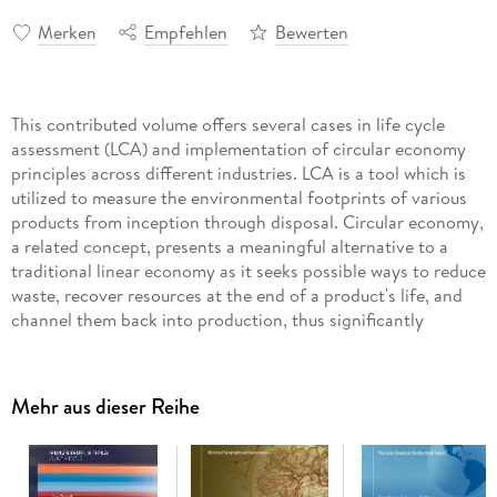
Merken
Empfehlen
Bewerten
This contributed volume offers several cases in life cycle
assessment (LCA) and implementation of circular economy
principles across different industries. LCA is a tool which is
utilized to measure the environmental footprints of various
products from inception through disposal. Circular economy,
a related concept, presents a meaningful alternative to a
traditional linear economy as it seeks possible ways to reduce
waste, recover resources at the end of a product's life, and
channel them back into production, thus significantly
reducing environmental impacts. LCA and CE complement
each other, as the former can be used to meaningfully assess
possibilities for the latter. The combination of the principles
Mehr aus dieser Reihe
of CE and LCA enable product developers to quantify the
environmental performance of various products, processes
and supply chain configurations in order to make progress
toward sustainability.