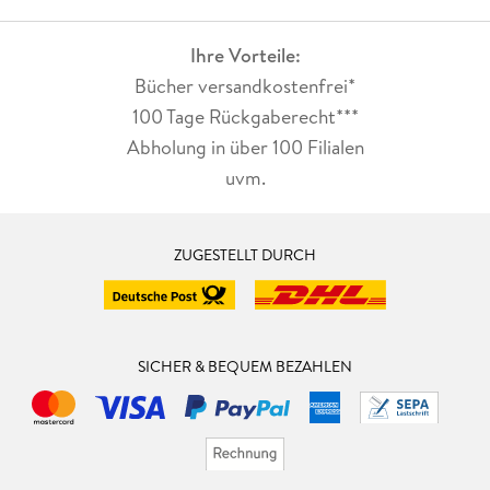
Rundsatz . . . 125
Ihre Vorteile:
Symbol einfügen . . . 128
Bücher versandkostenfrei*
100 Tage Rückgaberecht***
Geschwungenen Text erstellen . . . 130
Abholung in über 100 Filialen
Schriftart von Typekit laden . . . 134
uvm.
Text in Pfad umwandeln . . . 137
ZUGESTELLT DURCH
Kapitel 5:. Farbe . . . 139
SICHER & BEQUEM BEZAHLEN
Grundlagenexkurs: Farbgrundlagen . . . 140
Farben einstellen . . . 148
Mit Farbfeldern arbeiten . . . 151