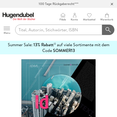
100 Tage Rückgaberecht***
Abholung in über 100 Filialen
Filiale
Konto
Merkzettel
Warenkorb
Hugendubel
Menu
Summer Sale:
13% Rabatt
auf viele Sortimente mit dem
12
mehr
Code
SOMMER13
erfahren