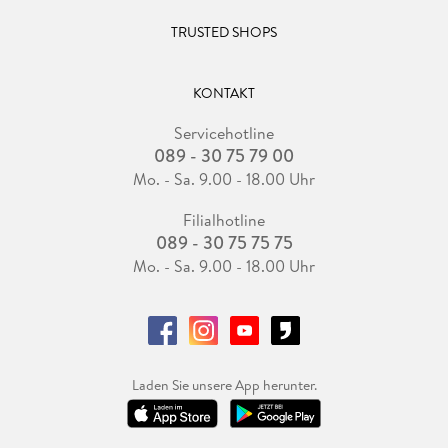
TRUSTED SHOPS
Farbfelder ändern . . . 156
Das richtige Schwarz wählen . . . 157
KONTAKT
Farbproof . . . 161
Servicehotline
089 - 30 75 79 00
Mit Volltonfarben gestalten . . . 165
Mo. - Sa. 9.00 - 18.00 Uhr
Volltonfarben überdrucken . . . 169
Filialhotline
089 - 30 75 75 75
Papierfarbe ändern . . . 172
Mo. - Sa. 9.00 - 18.00 Uhr
Mit Mischdruckfarben arbeiten . . . 173
Laden Sie unsere App herunter.
Kapitel 6:. Bilder und Grafiken . . . 177