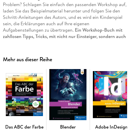
Problem? Schlagen Sie einfach den passenden Workshop auf,
laden Sie das Beispielmaterial herunter und folgen Sie den
Schritt-Anleitungen des Autors, und es wird ein Kinderspiel
sein, die Erklärungen auch auf Ihre eigenen
Aufgabenstellungen zu übertragen.
Ein Workshop-Buch mit
zahllosen Tipps, Tricks, mit nicht nur Einsteiger, sondern auch
Fortgeschrittene InDesigner schnell ihre Ziele erreichen.
Aus dem Inhalt:
Mehr aus dieser Reihe
Benutzeroberfläche und Arbeitsbereich
Dokumente erstellen und verwalten
Grafische Arbeiten
Grundlagen der Textbearbeitung
Farbe
Bilder und Grafiken
Lesetypografie
Das ABC der Farbe
Blender
Adobe InDesign