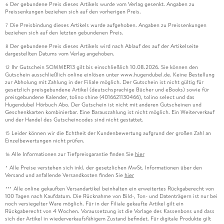
Bildebenen ein- und ausblenden . . . 208
Der gebundene Preis dieses Artikels wurde vom Verlag gesenkt. Angaben zu
6
Preissenkungen beziehen sich auf den vorherigen Preis.
In InDesign freistellen . . . 211
Die Preisbindung dieses Artikels wurde aufgehoben. Angaben zu Preissenkungen
7
beziehen sich auf den letzten gebundenen Preis.
Ein Bild in mehreren Rahmen . . . 215
Der gebundene Preis dieses Artikels wird nach Ablauf des auf der Artikelseite
8
dargestellten Datums vom Verlag angehoben.
Ein Bild in Worten . . . 218
Ihr Gutschein SOMMER13 gilt bis einschließlich 10.08.2026. Sie können den
12
Gutschein ausschließlich online einlösen unter www.hugendubel.de. Keine Bestellung
zur Abholung mit Zahlung in der Filiale möglich. Der Gutschein ist nicht gültig für
Ein mehrseitiges PDF platzieren . . . 220
gesetzlich preisgebundene Artikel (deutschsprachige Bücher und eBooks) sowie für
preisgebundene Kalender, tolino shine (4016621130466), tolino select und das
Hugendubel Hörbuch Abo. Der Gutschein ist nicht mit anderen Gutscheinen und
Geschenkkarten kombinierbar. Eine Barauszahlung ist nicht möglich. Ein Weiterverkauf
und der Handel des Gutscheincodes sind nicht gestattet.
Kapitel 7:. Lesetypografie . . . 223
Leider können wir die Echtheit der Kundenbewertung aufgrund der großen Zahl an
15
Einzelbewertungen nicht prüfen.
Alle Informationen zur Tiefpreisgarantie finden Sie
hier
16
Grundformatierung von Lesetexten . . . 224
Alle Preise verstehen sich inkl. der gesetzlichen MwSt. Informationen über den
*
Versand und anfallende Versandkosten finden Sie
hier
Erweiterte Textformatierung . . . 230
Alle online gekauften Versandartikel beinhalten ein erweitertes Rückgaberecht von
***
100 Tagen nach Kaufdatum. Die Rücknahme von Bild-, Ton- und Datenträgern ist nur bei
noch versiegelter Ware möglich. Für in der Filiale gekaufte Artikel gilt ein
Formatierung mit Absatzformaten . . . 233
Rückgaberecht von 4 Wochen. Voraussetzung ist die Vorlage des Kassenbons und dass
sich der Artikel in wiederverkaufsfähigem Zustand befindet. Für digitale Produkte gilt