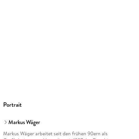
PDF
Tastaturbefehle anpassen . . . 38
ISBN
9783836259460
Kapitel 2:. Dokumente erstellen und verwalten . . . 41
Grundlagenexkurs: Dokumente planen und anlegen . . . 42
Ein neues Dokument anlegen . . . 47
Größe, Anschnitt und Ränder ändern . . . 50
Dokumentseiten verwalten . . . 51
Portrait
Seiten zusammenhängen . . . 53
Markus Wäger
Format einzelner Seiten ändern . . . 55
Markus Wäger arbeitet seit den frühen 90ern als