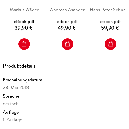
Detailtypografie
Markus Wäger
Andreas Asanger
Hans Pete
Gestaltungsraster und Musterseiten
Effekte
eBook pdf
eBook pdf
eBook pdf
39,90 €
49,90 €
59,90 €
*
*
*
Listen und Tabellen
Buch-Funktion
Datenaufbereitung und Ausgabe
Interaktive Dokumente
Produktdetails
Inhaltsverzeichnis
Erscheinungsdatum
28. Mai 2018
Sprache
Der Download zum Buch . . . 14
deutsch
Auflage
Über dieses Buch . . . 15
1. Auflage
Ausgabe