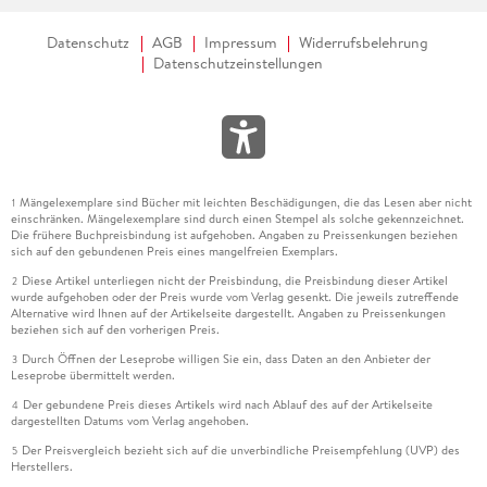
Grundlagenexkurs: Pixelbilder und Vektorgrafiken . . . 178
Datenschutz
AGB
Impressum
Widerrufsbelehrung
Bilder platzieren . . . 182
Datenschutzeinstellungen
Rahmen samt Inhalt skalieren . . . 187
Bilder automatisch einpassen . . . 189
Mehrere Bilder mit einem Klick . . . 192
Mängelexemplare sind Bücher mit leichten Beschädigungen, die das Lesen aber nicht
1
einschränken. Mängelexemplare sind durch einen Stempel als solche gekennzeichnet.
Die frühere Buchpreisbindung ist aufgehoben. Angaben zu Preissenkungen beziehen
Schwarzweißbilder einfärben . . . 195
sich auf den gebundenen Preis eines mangelfreien Exemplars.
Diese Artikel unterliegen nicht der Preisbindung, die Preisbindung dieser Artikel
2
Bitmap einfärben . . . 199
wurde aufgehoben oder der Preis wurde vom Verlag gesenkt. Die jeweils zutreffende
Alternative wird Ihnen auf der Artikelseite dargestellt. Angaben zu Preissenkungen
beziehen sich auf den vorherigen Preis.
Mit Duplexbildern arbeiten . . . 201
Durch Öffnen der Leseprobe willigen Sie ein, dass Daten an den Anbieter der
3
Leseprobe übermittelt werden.
Mit Pfaden freigestellte Bilder . . . 202
Der gebundene Preis dieses Artikels wird nach Ablauf des auf der Artikelseite
4
dargestellten Datums vom Verlag angehoben.
Freisteller mit Alphakanal . . . 206
Der Preisvergleich bezieht sich auf die unverbindliche Preisempfehlung (UVP) des
5
Herstellers.