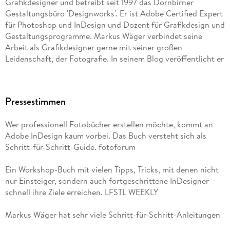
Grafikdesigner und betreibt seit 1997 das Dornbirner
In Dokumenten blättern . . . 56
Gestaltungsbüro 'Designworks'. Er ist Adobe Certified Expert
für Photoshop und InDesign und Dozent für Grafikdesign und
Dokument für älteres InDesign . . . 58
Gestaltungsprogramme. Markus Wäger verbindet seine
Arbeit als Grafikdesigner gerne mit seiner großen
InDesign-Vorlage speichern . . . 59
Leidenschaft, der Fotografie. In seinem Blog veröffentlicht er
seit 2006 laufend Software-Tipps und Artikel zu Design,
Fotografie und Typografie.
Kapitel 3:. Grafische Aufgaben . . . 61
Pressestimmen
Wer professionell Fotobücher erstellen möchte, kommt an
Grundlagenexkurs: Layoutrahmen . . . 62
Adobe InDesign kaum vorbei. Das Buch versteht sich als
Schritt-für-Schritt-Guide. fotoforum
Ellipse, Rechteck und Linie zeichnen . . . 65
Ein Workshop-Buch mit vielen Tipps, Tricks, mit denen nicht
Quadrat und Kreis erstellen . . . 69
nur Einsteiger, sondern auch fortgeschrittene InDesigner
schnell ihre Ziele erreichen. LFSTL WEEKLY
Elemente teilen und kopieren . . . 72
Markus Wäger hat sehr viele Schritt-für-Schritt-Anleitungen
Dreieck und runde Ecken . . . 74
in das Buch gepackt, womit sich nahezu alle Fragen