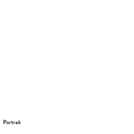
Dateiformat
PDF
ISBN
9783662666418
Portrait