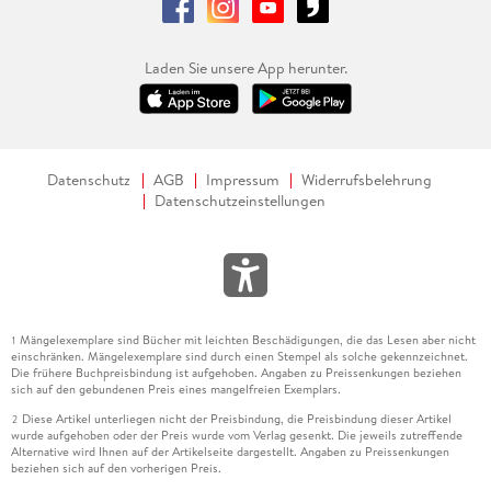
Laden Sie unsere App herunter.
Datenschutz
AGB
Impressum
Widerrufsbelehrung
Datenschutzeinstellungen
Mängelexemplare sind Bücher mit leichten Beschädigungen, die das Lesen aber nicht
1
einschränken. Mängelexemplare sind durch einen Stempel als solche gekennzeichnet.
Die frühere Buchpreisbindung ist aufgehoben. Angaben zu Preissenkungen beziehen
sich auf den gebundenen Preis eines mangelfreien Exemplars.
Diese Artikel unterliegen nicht der Preisbindung, die Preisbindung dieser Artikel
2
wurde aufgehoben oder der Preis wurde vom Verlag gesenkt. Die jeweils zutreffende
Alternative wird Ihnen auf der Artikelseite dargestellt. Angaben zu Preissenkungen
beziehen sich auf den vorherigen Preis.