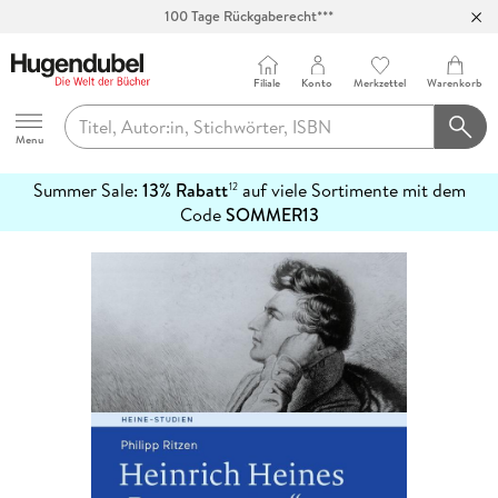
100 Tage Rückgaberecht***
Abholung in über 100 Filialen
Filiale
Konto
Merkzettel
Warenkorb
Hugendubel
Menu
Summer Sale:
13% Rabatt
auf viele Sortimente mit dem
12
mehr
Code
SOMMER13
erfahren