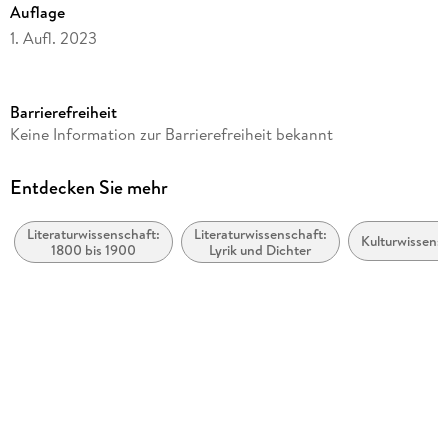
Auflage
1. Aufl. 2023
Seitenanzahl
210
Barrierefreiheit
Dateigröße
Keine Information zur Barrierefreiheit bekannt
1,67 MB
Reihe
Entdecken Sie mehr
J.B. Metzler Humanities (German Language)
Literaturwissenschaft:
Literaturwissenschaft:
Autor/Autorin
Kulturwissens
1800 bis 1900
Lyrik und Dichter
Philipp Ritzen
Verlag/Hersteller
Springer Berlin Heidelberg
Kopierschutz
mit Wasserzeichen versehen
Produktart
EBOOK