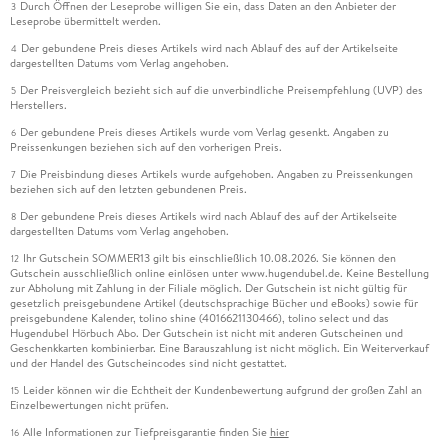
Durch Öffnen der Leseprobe willigen Sie ein, dass Daten an den Anbieter der
3
Leseprobe übermittelt werden.
Der gebundene Preis dieses Artikels wird nach Ablauf des auf der Artikelseite
4
dargestellten Datums vom Verlag angehoben.
Der Preisvergleich bezieht sich auf die unverbindliche Preisempfehlung (UVP) des
5
Herstellers.
Der gebundene Preis dieses Artikels wurde vom Verlag gesenkt. Angaben zu
6
Preissenkungen beziehen sich auf den vorherigen Preis.
Die Preisbindung dieses Artikels wurde aufgehoben. Angaben zu Preissenkungen
7
beziehen sich auf den letzten gebundenen Preis.
Der gebundene Preis dieses Artikels wird nach Ablauf des auf der Artikelseite
8
dargestellten Datums vom Verlag angehoben.
Ihr Gutschein SOMMER13 gilt bis einschließlich 10.08.2026. Sie können den
12
Gutschein ausschließlich online einlösen unter www.hugendubel.de. Keine Bestellung
zur Abholung mit Zahlung in der Filiale möglich. Der Gutschein ist nicht gültig für
gesetzlich preisgebundene Artikel (deutschsprachige Bücher und eBooks) sowie für
preisgebundene Kalender, tolino shine (4016621130466), tolino select und das
Hugendubel Hörbuch Abo. Der Gutschein ist nicht mit anderen Gutscheinen und
Geschenkkarten kombinierbar. Eine Barauszahlung ist nicht möglich. Ein Weiterverkauf
und der Handel des Gutscheincodes sind nicht gestattet.
Leider können wir die Echtheit der Kundenbewertung aufgrund der großen Zahl an
15
Einzelbewertungen nicht prüfen.
Alle Informationen zur Tiefpreisgarantie finden Sie
hier
16