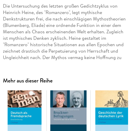
Die Untersuchung des letzten großen Gedichtzyklus von
Heinrich Heine, des "Romanzero", legt mythische
Denkstrukturen frei, die nach einschlägigen Mythostheorien
(Blumenberg, Eliade) eine ordnende Funktion in einer dem
Menschen als Chaos erscheinenden Welt erhalten. Zugleich
ist mythisches Denken zyklisch. Heine gestaltet im
"Romanzero" historische Situationen aus allen Epochen und
zeichnet drastisch die Perpetuierung von Herrschaft und
Ungleichheit nach. Der Mythos vermag keine Hoffnung zu
kreieren. Heine entwirft am Ende seines Lebens in seiner
"Matratzengruft" ein resignatives Bild von Menschheit und
Geschichte.
Mehr aus dieser Reihe
Inhaltsverzeichnis
Einleitung. - Stand der Forschung und Methodik. - Strukturen
der Ordnung im Romanzero. - Die zyklische Struktur des
Romanzero. - Transzendenz von Raum und Zeit im
Romanzero. - Schluss. - Bibliographie.