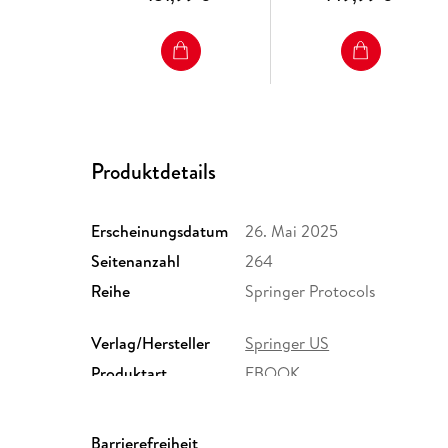
Produktdetails
Erscheinungsdatum
26. Mai 2025
Seitenanzahl
264
Reihe
Springer Protocols
Verlag/Hersteller
Springer US
Produktart
EBOOK
ISBN
9781071645222
Barrierefreiheit