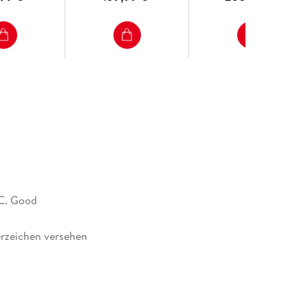
sh Embryos by Nuclei Counting.
C. Good
rzeichen versehen