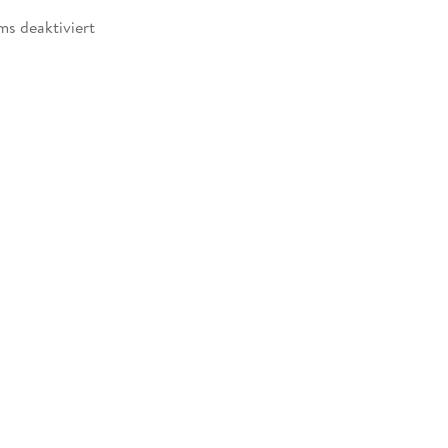
ms deaktiviert
rhanden
 dargestellt
möglich
zugänglich
ernature.com