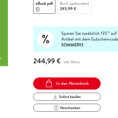
Fremdsprachige Bücher
eBook pdf
Buch (gebunden)
n Lernhilfen
 Jugendbücher
eiber
Hörbuch Downloads im Bundle
cher
 Vergleich
 Puzzlezubehör
Lernen
New Adult
STABILO
245,99 €
Taschenbücher
hilfen
hriller
 Backen
er
lender
Ratgeber
op
hriller
Romance
Sachbücher
Sparen Sie zusätzlich 13%
auf 
12
precher:innen
Artikel mit dem Gutscheincode
Science Fiction
SOMMER13
Fremdsprachige Bücher
244,99 €
inkl. Mwst.
In den Warenkorb
Sofort kaufen
Verschenken