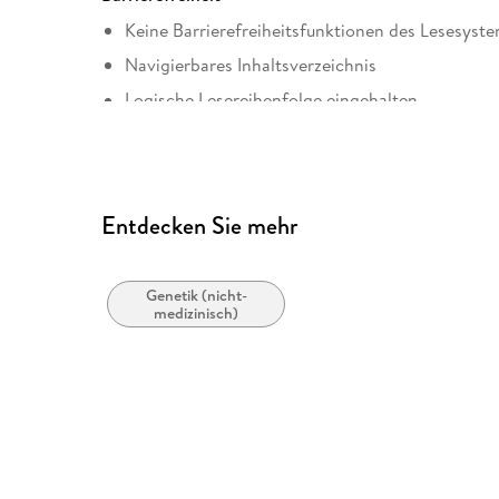
Keine Barrierefreiheitsfunktionen des Lesesyste
Navigierbares Inhaltsverzeichnis
Logische Lesereihenfolge eingehalten
Kurze Alternativtexte (z.B. für Abbildungen) vo
Inhalt auch ohne Farbwahrnehmung verständlich
Hoher Farbkontrast für bessere Lesbarkeit
Entdecken Sie mehr
Navigation über vorherige/nächste Abschnitte 
Alle relevanten Inhalte sind über Screenreader 
Genetik (nicht-
Weitere Hinweise: accessibilitysupport@spring
medizinisch)