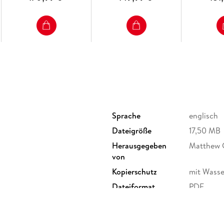
Quantitative Staging of Mid-blastula Zebrafi
Sprache
englisch
Dateigröße
17,50 MB
Herausgegeben
Matthew 
von
Kopierschutz
mit Wasse
Dateiformat
PDF