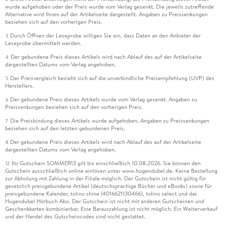
wurde aufgehoben oder der Preis wurde vom Verlag gesenkt. Die jeweils zutreffende
Alternative wird Ihnen auf der Artikelseite dargestellt. Angaben zu Preissenkungen
beziehen sich auf den vorherigen Preis.
Durch Öffnen der Leseprobe willigen Sie ein, dass Daten an den Anbieter der
3
Leseprobe übermittelt werden.
Der gebundene Preis dieses Artikels wird nach Ablauf des auf der Artikelseite
4
dargestellten Datums vom Verlag angehoben.
Der Preisvergleich bezieht sich auf die unverbindliche Preisempfehlung (UVP) des
5
Herstellers.
Der gebundene Preis dieses Artikels wurde vom Verlag gesenkt. Angaben zu
6
Preissenkungen beziehen sich auf den vorherigen Preis.
Die Preisbindung dieses Artikels wurde aufgehoben. Angaben zu Preissenkungen
7
beziehen sich auf den letzten gebundenen Preis.
Der gebundene Preis dieses Artikels wird nach Ablauf des auf der Artikelseite
8
dargestellten Datums vom Verlag angehoben.
Ihr Gutschein SOMMER13 gilt bis einschließlich 10.08.2026. Sie können den
12
Gutschein ausschließlich online einlösen unter www.hugendubel.de. Keine Bestellung
zur Abholung mit Zahlung in der Filiale möglich. Der Gutschein ist nicht gültig für
gesetzlich preisgebundene Artikel (deutschsprachige Bücher und eBooks) sowie für
preisgebundene Kalender, tolino shine (4016621130466), tolino select und das
Hugendubel Hörbuch Abo. Der Gutschein ist nicht mit anderen Gutscheinen und
Geschenkkarten kombinierbar. Eine Barauszahlung ist nicht möglich. Ein Weiterverkauf
und der Handel des Gutscheincodes sind nicht gestattet.