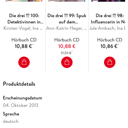
8. Das Überwachungsvideo
9. Zeugin ohne Wert
Die drei !!! 100:
Die drei !!! 99: Spuk
Die drei !!! 98:
10. Kim
Detektivinnen in
auf dem
Influencerin in No
Gefahr
Kirsten Vogel, Ina Biber
Campingplatz
Ann-Katrin Heger, Ina Biber
Jule Amb
Hörbuch CD
Hörbuch CD
Hörbuch CD
10,88 €
10,88 €
10,86 €
*
*
*
11,51 €
Produktdetails
Erscheinungsdatum
04. Oktober 2013
Sprache
deutsch