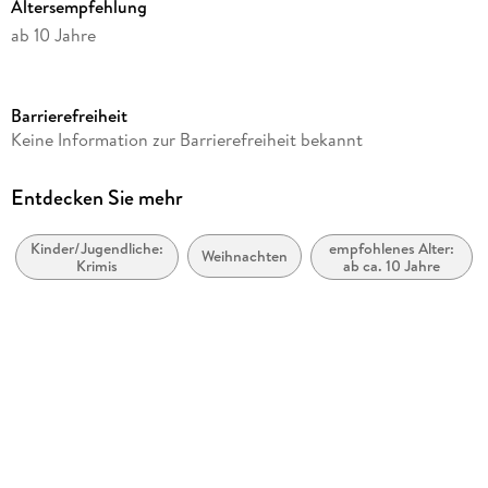
Altersempfehlung
ab 10 Jahre
Reihe
Die drei !!!
Barrierefreiheit
Verlag/Hersteller
Keine Information zur Barrierefreiheit bekannt
United Soft Media
Produktart
Entdecken Sie mehr
CD
Kinder/Jugendliche:
empfohlenes Alter:
Audioinhalt
Weihnachten
Krimis
ab ca. 10 Jahre
Hörspiel
Gewicht
109 g
Größe (L/B/H)
124/141/10 mm
GTIN
9783803238566