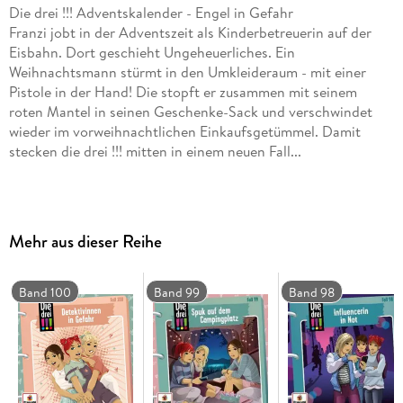
Die drei !!! Adventskalender - Engel in Gefahr
Franzi jobt in der Adventszeit als Kinderbetreuerin auf der
Eisbahn. Dort geschieht Ungeheuerliches. Ein
Weihnachtsmann stürmt in den Umkleideraum - mit einer
Pistole in der Hand! Die stopft er zusammen mit seinem
roten Mantel in seinen Geschenke-Sack und verschwindet
wieder im vorweihnachtlichen Einkaufsgetümmel. Damit
stecken die drei !!! mitten in einem neuen Fall...
Inhaltsverzeichnis
Mehr aus dieser Reihe
Trackliste
1. Ski-Mikado
Band 100
Band 99
Band 98
2. Überfall!
3. Weihnachtsmann auf Abwegen
4. Schüsse?
5. Alle Jahre wieder...
6. Zeugenaussage
7. Chrissie in Not