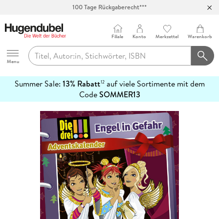
100 Tage Rückgaberecht***
Abholung in über 100 Filialen
Filiale
Konto
Merkzettel
Warenkorb
Hugendubel
Menu
Summer Sale:
13% Rabatt
auf viele Sortimente mit dem
12
mehr
Code
SOMMER13
erfahren