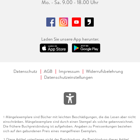
Mo. - Sa. 9.00 - 18.00 Uhr
Laden Sie unsere App herunter.
Datenschutz
AGB
Impressum
Widerrufsbelehrung
Datenschutzeinstellungen
Mängelexemplare sind Bücher mit leichten Beschädigungen, die das Lesen aber nicht
1
einschränken. Mängelexemplare sind durch einen Stempel als solche gekennzeichnet.
Die frühere Buchpreisbindung ist aufgehoben. Angaben zu Preissenkungen beziehen
sich auf den gebundenen Preis eines mangelfreien Exemplars.
Diese Artikel unterliegen nicht der Preisbindung, die Preisbindung dieser Artikel
2