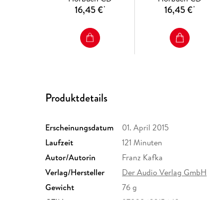
16,45 €
16,45 €
*
*
Produktdetails
Erscheinungsdatum
01. April 2015
Laufzeit
121 Minuten
Autor/Autorin
Franz Kafka
Verlag/Hersteller
Der Audio Verlag GmbH
Gewicht
76 g
GTIN
9783862315642