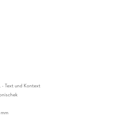
 - Text und Kontext
onischek
7 mm