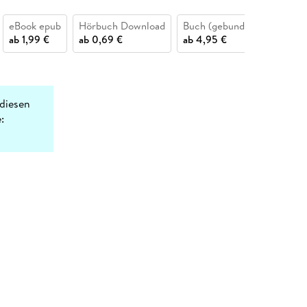
eBook epub
Hörbuch Download
Buch (gebunden)
Buch (
ab
1,99 €
ab
0,69 €
ab
4,95 €
ab
3,9
diesen
: