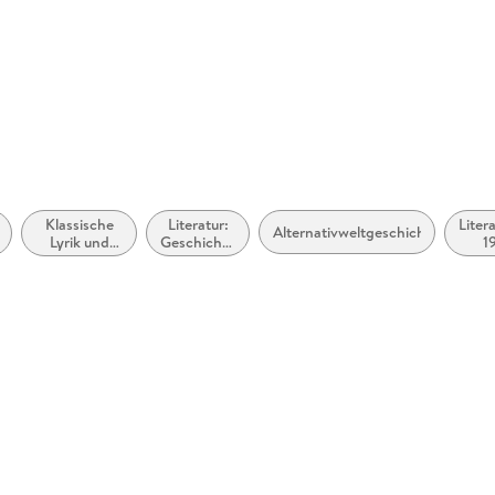
Klassische
Literatur:
Liter
Alternativweltgeschichten
Lyrik und
Geschichte
1
Dichtung
und Kritik
(vor dem 20.
Jahrhundert)