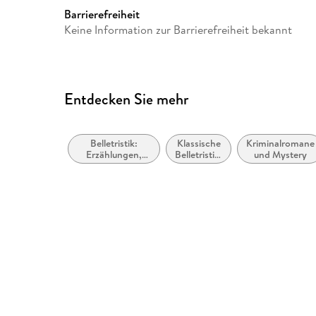
Barrierefreiheit
Keine Information zur Barrierefreiheit bekannt
Entdecken Sie mehr
Belletristik:
Klassische
Kriminalromane
Erzählungen,
Belletristik:
und Mystery
Kurzgeschichten,
allgemein
Short Stories
und
literarisch