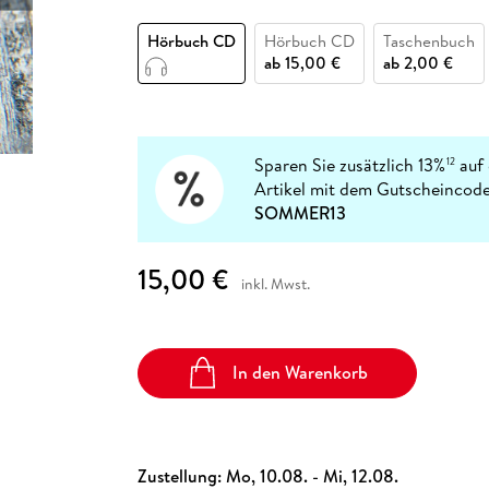
Fremdsprachige Bücher
n Lernhilfen
 Jugendbücher
eiber
Hörbuch Downloads im Bundle
cher
 Vergleich
 Puzzlezubehör
Lernen
New Adult
STABILO
Taschenbücher
Hörbuch CD
Hörbuch CD
Taschenbuch
hilfen
hriller
 Backen
er
lender
Ratgeber
ab
15,00 €
ab
2,00 €
op
hriller
Romance
Sachbücher
precher:innen
Science Fiction
Sparen Sie zusätzlich 13%
auf 
12
Artikel mit dem Gutscheincode
Fremdsprachige Bücher
SOMMER13
15,00 €
inkl. Mwst.
In den Warenkorb
Zustellung:
Mo, 10.08. - Mi, 12.08.