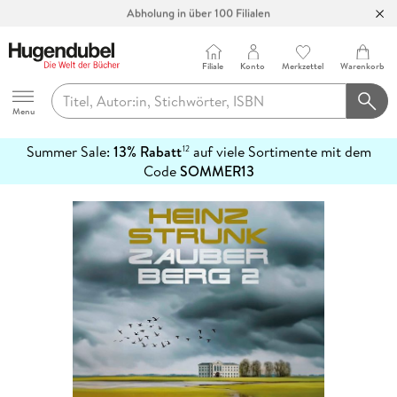
Abholung in über 100 Filialen
Filiale
Konto
Merkzettel
Warenkorb
Hugendubel
Menu
Summer Sale:
13% Rabatt
auf viele Sortimente mit dem
12
mehr
Code
SOMMER13
erfahren