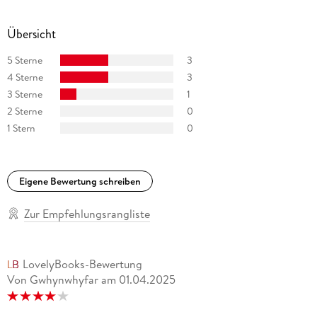
und
Übersicht
Ein Sommer in Niendorf
5 Sterne
3
waren für den Deutschen Buchpreis nominiert. Zuletzt
4 Sterne
3
erschien
3 Sterne
1
2 Sterne
0
Kein Geld Kein Glück Kein Sprit.
1 Stern
0
All seine Romane und Erzählbände sind als Autorenlesungen
bei tacheles! erschienen.
Eigene Bewertung schreiben
Zur Empfehlungsrangliste
LovelyBooks-Bewertung
Von Gwhynwhyfar
am
01.04.2025