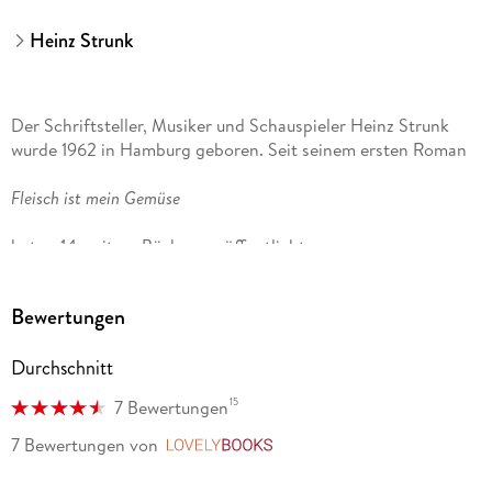
Heinz Strunk
Der Schriftsteller, Musiker und Schauspieler Heinz Strunk
wurde 1962 in Hamburg geboren. Seit seinem ersten Roman
Fleisch ist mein Gemüse
hat er 14 weitere Bücher veröffentlicht.
Der goldene Handschuh
Bewertungen
stand monatelang auf der Bestsellerliste; die Verfilmung
Durchschnitt
durch Fatih Akin lief im Wettbewerb der Berlinale. 2016
wurde der Autor mit dem Wilhelm Raabe-Literaturpreis
15
7 Bewertungen
geehrt. Seine Romane
7 Bewertungen
von
LovelyBooks
Es ist immer so schön mit dir