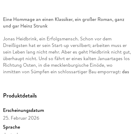
Eine Hommage an einen Klassiker, ein großer Roman, ganz
und gar Heinz Strunk
Jonas Heidbrink, ein Erfolgsmensch. Schon vor dem
Dreißigsten hat er sein Start-up versilbert; arbeiten muss er
sein Leben lang nicht mehr. Aber es geht Heidbrink nicht gut,
überhaupt nicht. Und so fährt er eines kalten Januartages los
Richtung Osten, in die mecklenburgische Einöde, wo
inmitten von Sümpfen ein schlossartiger Bau emporragt:
das
Sanatorium
. Alles ausgesprochen nobel, aber eben doch:
Klinik, für Menschen mit dem einen oder anderen Knacks.
Schnell ist Heidbrink in das Korsett von Visiten und
Produktdetails
Anwendungen eingepackt, muss er sich entscheiden, ob er im
Speisesaal seiner Misanthropie folgen oder Anschluss finden
Erscheinungsdatum
will. Die Menschen hier, Ärzte, Schwestern, Patienten, sind
ihm fremd, doch bald sind sie seine Welt.
25. Februar 2026
Sprache
Nur scheint die Klinik wirtschaftlich nicht rundzulaufen. Ein