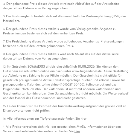
Der gebundene Preis dieses Artikels wird nach Ablauf des auf der Artikelseite
4
dargestellten Datums vom Verlag angehoben.
Der Preisvergleich bezieht sich auf die unverbindliche Preisempfehlung (UVP) des
5
Herstellers.
Der gebundene Preis dieses Artikels wurde vom Verlag gesenkt. Angaben zu
6
Preissenkungen beziehen sich auf den vorherigen Preis.
Die Preisbindung dieses Artikels wurde aufgehoben. Angaben zu Preissenkungen
7
beziehen sich auf den letzten gebundenen Preis.
Der gebundene Preis dieses Artikels wird nach Ablauf des auf der Artikelseite
8
dargestellten Datums vom Verlag angehoben.
Ihr Gutschein SOMMER13 gilt bis einschließlich 10.08.2026. Sie können den
12
Gutschein ausschließlich online einlösen unter www.hugendubel.de. Keine Bestellung
zur Abholung mit Zahlung in der Filiale möglich. Der Gutschein ist nicht gültig für
gesetzlich preisgebundene Artikel (deutschsprachige Bücher und eBooks) sowie für
preisgebundene Kalender, tolino shine (4016621130466), tolino select und das
Hugendubel Hörbuch Abo. Der Gutschein ist nicht mit anderen Gutscheinen und
Geschenkkarten kombinierbar. Eine Barauszahlung ist nicht möglich. Ein Weiterverkauf
und der Handel des Gutscheincodes sind nicht gestattet.
Leider können wir die Echtheit der Kundenbewertung aufgrund der großen Zahl an
15
Einzelbewertungen nicht prüfen.
Alle Informationen zur Tiefpreisgarantie finden Sie
hier
16
Alle Preise verstehen sich inkl. der gesetzlichen MwSt. Informationen über den
*
Versand und anfallende Versandkosten finden Sie
hier