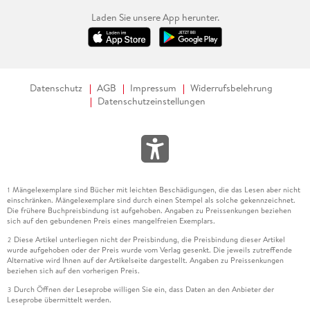
Laden Sie unsere App herunter.
Datenschutz
AGB
Impressum
Widerrufsbelehrung
Datenschutzeinstellungen
Mängelexemplare sind Bücher mit leichten Beschädigungen, die das Lesen aber nicht
1
einschränken. Mängelexemplare sind durch einen Stempel als solche gekennzeichnet.
Die frühere Buchpreisbindung ist aufgehoben. Angaben zu Preissenkungen beziehen
sich auf den gebundenen Preis eines mangelfreien Exemplars.
Diese Artikel unterliegen nicht der Preisbindung, die Preisbindung dieser Artikel
2
wurde aufgehoben oder der Preis wurde vom Verlag gesenkt. Die jeweils zutreffende
Alternative wird Ihnen auf der Artikelseite dargestellt. Angaben zu Preissenkungen
beziehen sich auf den vorherigen Preis.
Durch Öffnen der Leseprobe willigen Sie ein, dass Daten an den Anbieter der
3
Leseprobe übermittelt werden.