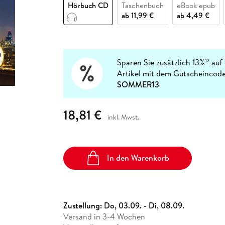
Fremdsprachige Bücher
Hörbuch CD
Taschenbuch
eBook epub
n Lernhilfen
 Jugendbücher
eiber
Hörbuch Downloads im Bundle
cher
 Vergleich
 Puzzlezubehör
Lernen
New Adult
STABILO
ab
11,99 €
ab
4,49 €
Taschenbücher
hilfen
hriller
 Backen
er
lender
Ratgeber
op
hriller
Romance
Sachbücher
Sparen Sie zusätzlich 13%
auf 
12
precher:innen
Artikel mit dem Gutscheincode
Science Fiction
SOMMER13
Fremdsprachige Bücher
18,81 €
inkl. Mwst.
In den Warenkorb
Zustellung:
Do, 03.09. - Di, 08.09.
Versand in 3-4 Wochen