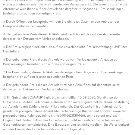
wurde aufgehoben oder der Preis wurde vom Verlag gesenkt. Die jeweils zutreffende
Alternative wird Ihnen auf der Artikelseite dargestellt. Angaben zu Preissenkungen
beziehen sich auf den vorherigen Preis.
Durch Öffnen der Leseprobe willigen Sie ein, dass Daten an den Anbieter der
3
Leseprobe übermittelt werden.
Der gebundene Preis dieses Artikels wird nach Ablauf des auf der Artikelseite
4
dargestellten Datums vom Verlag angehoben.
Der Preisvergleich bezieht sich auf die unverbindliche Preisempfehlung (UVP) des
5
Herstellers.
Der gebundene Preis dieses Artikels wurde vom Verlag gesenkt. Angaben zu
6
Preissenkungen beziehen sich auf den vorherigen Preis.
Die Preisbindung dieses Artikels wurde aufgehoben. Angaben zu Preissenkungen
7
beziehen sich auf den letzten gebundenen Preis.
Der gebundene Preis dieses Artikels wird nach Ablauf des auf der Artikelseite
8
dargestellten Datums vom Verlag angehoben.
Ihr Gutschein SOMMER13 gilt bis einschließlich 10.08.2026. Sie können den
12
Gutschein ausschließlich online einlösen unter www.hugendubel.de. Keine Bestellung
zur Abholung mit Zahlung in der Filiale möglich. Der Gutschein ist nicht gültig für
gesetzlich preisgebundene Artikel (deutschsprachige Bücher und eBooks) sowie für
preisgebundene Kalender, tolino shine (4016621130466), tolino select und das
Hugendubel Hörbuch Abo. Der Gutschein ist nicht mit anderen Gutscheinen und
Geschenkkarten kombinierbar. Eine Barauszahlung ist nicht möglich. Ein Weiterverkauf
und der Handel des Gutscheincodes sind nicht gestattet.