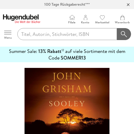
100 Tage Rückgaberecht***
Abholung in über 100 Filialen
Filiale
Konto
Merkzettel
Warenkorb
Hugendubel
Menu
Summer Sale:
13% Rabatt
auf viele Sortimente mit dem
12
mehr
Code
SOMMER13
erfahren