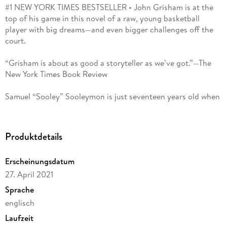
#1 NEW YORK TIMES BESTSELLER • John Grisham is at the
top of his game in this novel of a raw, young basketball
player with big dreams—and even bigger challenges off the
court.
“Grisham is about as good a storyteller as we’ve got.”—The
New York Times Book Review
Samuel “Sooley” Sooleymon is just seventeen years old when
he and his South Sudanese teammates come to the United
States to compete in a basketball tournament. The
opportunity to be scouted by college coaches is a dream
Produktdetails
come true. Though he is an amazing athlete, his technical
game needs work.
Erscheinungsdatum
27. April 2021
And then Sooley receives devastating news from home: as a
result of the civil war raging across South Sudan, his father is
Sprache
dead, his sister is missing, and his mother and two younger
englisch
brothers are in a refugee camp. Moved by his story, the
Laufzeit
coach of North Carolina Central offers him a scholarship.