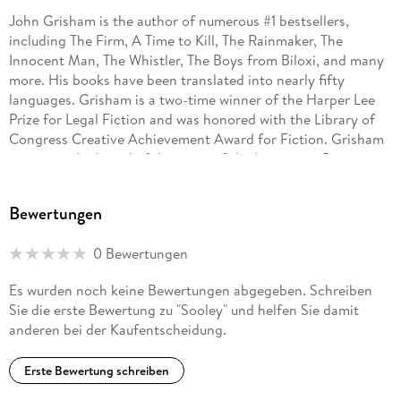
John Grisham is the author of numerous #1 bestsellers,
including The Firm, A Time to Kill, The Rainmaker, The
Innocent Man, The Whistler, The Boys from Biloxi, and many
more. His books have been translated into nearly fifty
languages. Grisham is a two-time winner of the Harper Lee
Prize for Legal Fiction and was honored with the Library of
Congress Creative Achievement Award for Fiction. Grisham
serves on the board of directors of the Innocence Project
and Centurion Ministries, two national organizations
dedicated to exonerating those who have been wrongfully
Bewertungen
convicted. Much of his fiction explores deep-seated
problems in our criminal justice system. He lives on a farm in
0 Bewertungen
central Virginia.
Es wurden noch keine Bewertungen abgegeben. Schreiben
Sie die erste Bewertung zu "Sooley" und helfen Sie damit
anderen bei der Kaufentscheidung.
Erste Bewertung schreiben