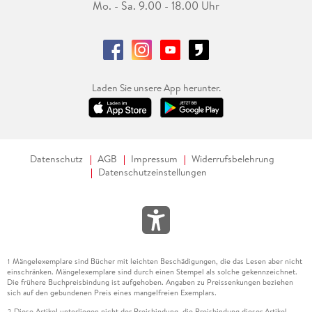
Mo. - Sa. 9.00 - 18.00 Uhr
Laden Sie unsere App herunter.
Datenschutz
AGB
Impressum
Widerrufsbelehrung
Datenschutzeinstellungen
Mängelexemplare sind Bücher mit leichten Beschädigungen, die das Lesen aber nicht
1
einschränken. Mängelexemplare sind durch einen Stempel als solche gekennzeichnet.
Die frühere Buchpreisbindung ist aufgehoben. Angaben zu Preissenkungen beziehen
sich auf den gebundenen Preis eines mangelfreien Exemplars.
Diese Artikel unterliegen nicht der Preisbindung, die Preisbindung dieser Artikel
2