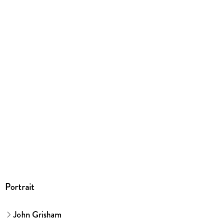
9780593459287
Portrait
John Grisham