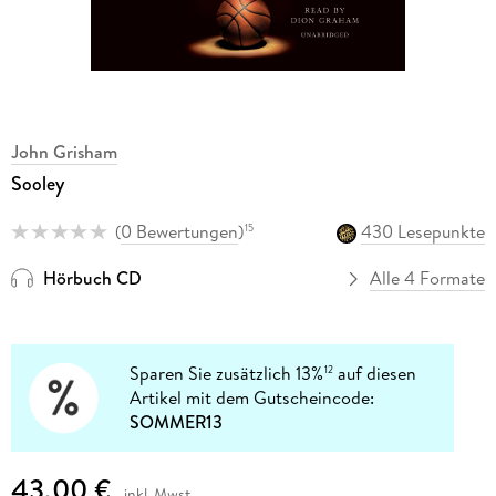
John Grisham
Sooley
(
0 Bewertungen
)
430 Lesepunkte
15
Hörbuch CD
Alle 4 Formate
Sparen Sie zusätzlich 13%
auf diesen
12
Artikel mit dem Gutscheincode:
SOMMER13
43,00 €
inkl. Mwst.