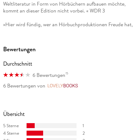
Weltliteratur in Form von Hörbüchern aufbauen möchte,
kommt an dieser Edition nicht vorbei. « WDR 3
»Hier wird fündig, wer an Hörbuchproduktionen Freude hat,
die nicht schnell hingeschludert sind, sondern mit einer
Regie-Idee zum Text vom und für den Rundfunk produziert
sind. « NDR KULTUR
Bewertungen
»Mehr Zeit hätte man ja immer gern, aber für diese schönen
Durchschnitt
Hörbücher [. . .] besonders. « WAZ
15
6 Bewertungen
»Die Hörbuch-Edition Große Werke. Große Stimmen. umfasst
6 Bewertungen
von
LovelyBooks
herausragende Lesungen deutschsprachiger Sprecherinnen
und Sprecher, die in den Archiven der Rundfunkanstalten
schlummern. « SAARLÄNDISCHER RUNDFUNK
Übersicht
5 Sterne
1
4 Sterne
2