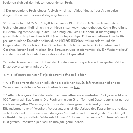
beziehen sich auf den letzten gebundenen Preis.
Der gebundene Preis dieses Artikels wird nach Ablauf des auf der Artikelseite
8
dargestellten Datums vom Verlag angehoben.
Ihr Gutschein SOMMER13 gilt bis einschließlich 10.08.2026. Sie können den
12
Gutschein ausschließlich online einlösen unter www.hugendubel.de. Keine Bestellung
zur Abholung mit Zahlung in der Filiale möglich. Der Gutschein ist nicht gültig für
gesetzlich preisgebundene Artikel (deutschsprachige Bücher und eBooks) sowie für
preisgebundene Kalender, tolino shine (4016621130466), tolino select und das
Hugendubel Hörbuch Abo. Der Gutschein ist nicht mit anderen Gutscheinen und
Geschenkkarten kombinierbar. Eine Barauszahlung ist nicht möglich. Ein Weiterverkauf
und der Handel des Gutscheincodes sind nicht gestattet.
Leider können wir die Echtheit der Kundenbewertung aufgrund der großen Zahl an
15
Einzelbewertungen nicht prüfen.
Alle Informationen zur Tiefpreisgarantie finden Sie
hier
16
Alle Preise verstehen sich inkl. der gesetzlichen MwSt. Informationen über den
*
Versand und anfallende Versandkosten finden Sie
hier
Alle online gekauften Versandartikel beinhalten ein erweitertes Rückgaberecht von
***
100 Tagen nach Kaufdatum. Die Rücknahme von Bild-, Ton- und Datenträgern ist nur bei
noch versiegelter Ware möglich. Für in der Filiale gekaufte Artikel gilt ein
Rückgaberecht von 4 Wochen. Voraussetzung ist die Vorlage des Kassenbons und dass
sich der Artikel in wiederverkaufsfähigem Zustand befindet. Für digitale Produkte gilt
weiterhin die gesetzliche Widerrufsfrist von 14 Tagen. Bitte senden Sie Ihren Widerruf
zu digitalen Produkten per Mail an info@hugendubel.de.