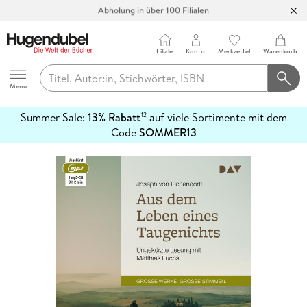
Abholung in über 100 Filialen
Filiale
Konto
Merkzettel
Warenkorb
Hugendubel
Menu
Summer Sale:
13% Rabatt
auf viele Sortimente mit dem
12
mehr
Code
SOMMER13
erfahren