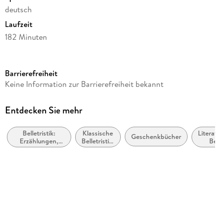
deutsch
Laufzeit
182 Minuten
Reihe
Meisterwerke der Klassischen Literatur
Barrierefreiheit
Autor/Autorin
Keine Information zur Barrierefreiheit bekannt
Joseph von Eichendorff
Sprecher/Sprecherin
Entdecken Sie mehr
Matthias Fuchs
Belletristik:
Klassische
Literat
Verlag/Hersteller
Geschenkbücher
Erzählungen,
Belletristik:
Beg
Der Audio Verlag GmbH
Kurzgeschichten,
allgemein
Lek
Short Stories
und
Inte
Produktart
literarisch
MP3
Audioinhalt
Hörbuch
Gewicht