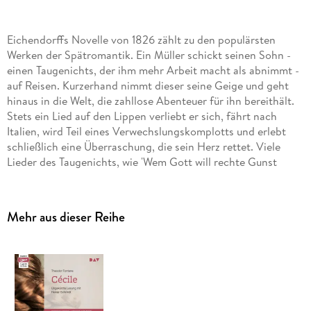
Eichendorffs Novelle von 1826 zählt zu den populärsten
Werken der Spätromantik. Ein Müller schickt seinen Sohn -
einen Taugenichts, der ihm mehr Arbeit macht als abnimmt -
auf Reisen. Kurzerhand nimmt dieser seine Geige und geht
hinaus in die Welt, die zahllose Abenteuer für ihn bereithält.
Stets ein Lied auf den Lippen verliebt er sich, fährt nach
Italien, wird Teil eines Verwechslungskomplotts und erlebt
schließlich eine Überraschung, die sein Herz rettet. Viele
Lieder des Taugenichts, wie 'Wem Gott will rechte Gunst
erweisen', sind bis heute bekannt und beliebt. Eine
zauberhafte Novelle über Fernweh, Unbeschwertheit und
Natur - ungekürzt gelesen von Matthias Fuchs. Ungekürzte
Mehr aus dieser Reihe
Lesung mit Matthias Fuchs1 mp3-CD ca. 210 min Lesung