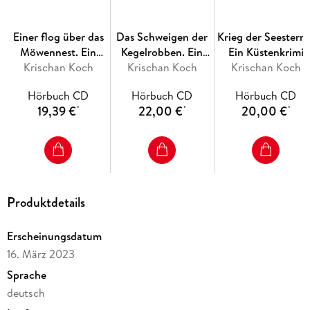
Einer flog über das
Das Schweigen der
Krieg der Seesterne
Möwennest. Ein
Kegelrobben. Ein
Ein Küstenkrimi
Krischan Koch
Küstenkrimi
Krischan Koch
Inselkrimi
Krischan Koch
Hörbuch CD
Hörbuch CD
Hörbuch CD
19,39 €
22,00 €
20,00 €
*
*
*
Produktdetails
Erscheinungsdatum
16. März 2023
Sprache
deutsch