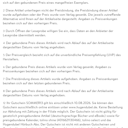
sich auf den gebundenen Preis eines mangelfreien Exemplars.
Diese Artikel unterliegen nicht der Preisbindung, die Preisbindung dieser Artikel
2
wurde aufgehoben oder der Preis wurde vom Verlag gesenkt. Die jeweils zutreffende
Alternative wird Ihnen auf der Artikelseite dargestellt. Angaben zu Preissenkungen
beziehen sich auf den vorherigen Preis.
Durch Öffnen der Leseprobe willigen Sie ein, dass Daten an den Anbieter der
3
Leseprobe übermittelt werden.
Der gebundene Preis dieses Artikels wird nach Ablauf des auf der Artikelseite
4
dargestellten Datums vom Verlag angehoben.
Der Preisvergleich bezieht sich auf die unverbindliche Preisempfehlung (UVP) des
5
Herstellers.
Der gebundene Preis dieses Artikels wurde vom Verlag gesenkt. Angaben zu
6
Preissenkungen beziehen sich auf den vorherigen Preis.
Die Preisbindung dieses Artikels wurde aufgehoben. Angaben zu Preissenkungen
7
beziehen sich auf den letzten gebundenen Preis.
Der gebundene Preis dieses Artikels wird nach Ablauf des auf der Artikelseite
8
dargestellten Datums vom Verlag angehoben.
Ihr Gutschein SOMMER13 gilt bis einschließlich 10.08.2026. Sie können den
12
Gutschein ausschließlich online einlösen unter www.hugendubel.de. Keine Bestellung
zur Abholung mit Zahlung in der Filiale möglich. Der Gutschein ist nicht gültig für
gesetzlich preisgebundene Artikel (deutschsprachige Bücher und eBooks) sowie für
preisgebundene Kalender, tolino shine (4016621130466), tolino select und das
Hugendubel Hörbuch Abo. Der Gutschein ist nicht mit anderen Gutscheinen und