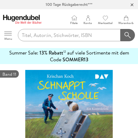
100 Tage Rückgaberecht***
Abholung in über 100 Filialen
Filiale
Konto
Merkzettel
Warenkorb
Hugendubel
Menu
Summer Sale:
13% Rabatt
auf viele Sortimente mit dem
12
mehr
Code
SOMMER13
erfahren
Band 11