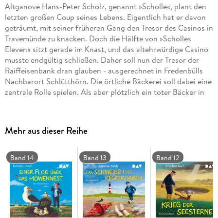
Altganove Hans-Peter Scholz, genannt »Scholle«, plant den
letzten großen Coup seines Lebens. Eigentlich hat er davon
geträumt, mit seiner früheren Gang den Tresor des Casinos in
Travemünde zu knacken. Doch die Hälfte von »Scholles
Eleven« sitzt gerade im Knast, und das altehrwürdige Casino
musste endgültig schließen. Daher soll nun der Tresor der
Raiffeisenbank dran glauben - ausgerechnet in Fredenbülls
Nachbarort Schlütthörn. Die örtliche Bäckerei soll dabei eine
zentrale Rolle spielen. Als aber plötzlich ein toter Bäcker in
der Sperrmüllpresse liegt, hat Scholle ein Riesenproblem -
und Thies Detlefsen einen neuen Mordfall! Ungekürzte
Autorenlesung mit Krischan Koch5 CDs | ca. 6 h 16 min CD
Mehr aus dieser Reihe
Standard Audio Format.
Lesung
Band 14
Band 13
Band 12