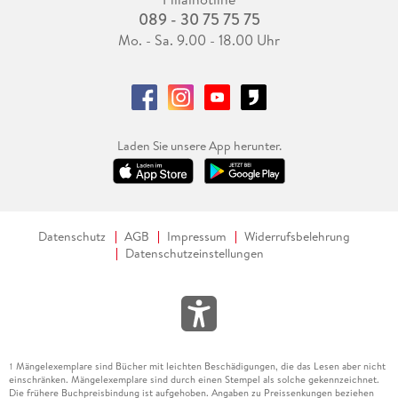
089 - 30 75 75 75
Mo. - Sa. 9.00 - 18.00 Uhr
Laden Sie unsere App herunter.
Datenschutz
AGB
Impressum
Widerrufsbelehrung
Datenschutzeinstellungen
Mängelexemplare sind Bücher mit leichten Beschädigungen, die das Lesen aber nicht
1
einschränken. Mängelexemplare sind durch einen Stempel als solche gekennzeichnet.
Die frühere Buchpreisbindung ist aufgehoben. Angaben zu Preissenkungen beziehen