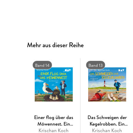
Mehr aus dieser Reihe
Band 14
Band 13
Einer flog über das
Das Schweigen der
Möwennest. Ein
Kegelrobben. Ein
Krischan Koch
Küstenkrimi
Krischan Koch
Inselkrimi