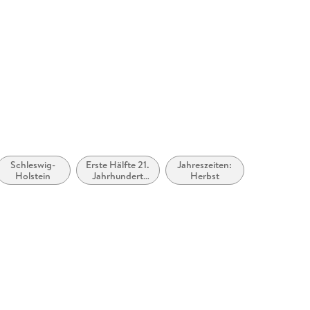
Schleswig-
Erste Hälfte 21.
Jahreszeiten:
Holstein
Jahrhundert
Herbst
(ca. 2000 bis
ca. 2050)