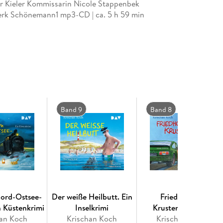
der Kieler Kommissarin Nicole Stappenbek
nerk Schönemann1 mp3-CD | ca. 5 h 59 min
Band 9
Band 8
ord-Ostsee-
Der weiße Heilbutt. Ein
Friedhof der
n Küstenkrimi
Inselkrimi
Krustentiere. Ein
han Koch
Krischan Koch
Krischan Koch
Küstenkrimi