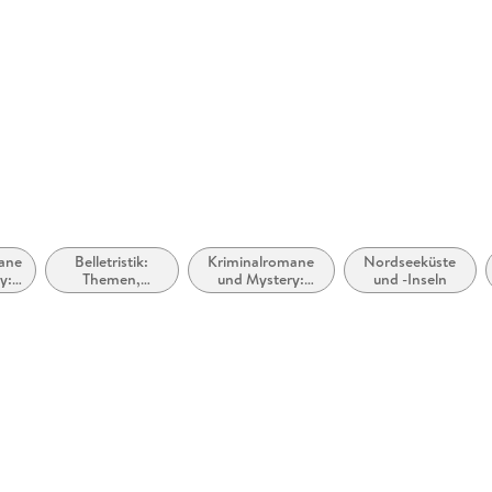
.de
ane
Belletristik:
Kriminalromane
Nordseeküste
y:
Themen,
und Mystery:
und -Inseln
t &
Stoffe, Motive:
Privatdetektiv /
Regionalroman
Amateurdetektive