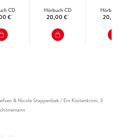
uch CD
Hörbuch CD
Hörbuch CD
00 €
20,00 €
20,00 €
*
*
*
lefsen & Nicole Stappenbek / Ein Küstenkrimi, 3
Schönemann
406491