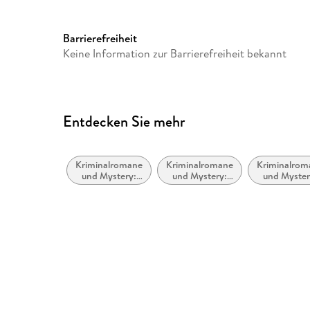
Herstelleradresse
Der Audio Verlag
<br/>Hardenbergstr. 9A
Barrierefreiheit
<br/>10623 Berlin
Keine Information zur Barrierefreiheit bekannt
<br/>info@der-audio-verlag
<br/>
Entdecken Sie mehr
Kriminalromane
Kriminalromane
Kriminalrom
und Mystery:
und Mystery:
und Myster
Cosy Mystery
Humor
Polizeiarbei
Forensik