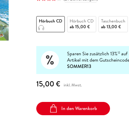
Fremdsprachige Bücher
n Lernhilfen
 Jugendbücher
eiber
Hörbuch Downloads im Bundle
cher
 Vergleich
 Puzzlezubehör
Lernen
New Adult
STABILO
Taschenbücher
hilfen
hriller
 Backen
er
lender
Ratgeber
Hörbuch CD
Hörbuch CD
Taschenbuch
op
hriller
Romance
ab
15,00 €
ab
13,00 €
Sachbücher
precher:innen
Science Fiction
Fremdsprachige Bücher
Sparen Sie zusätzlich 13%
auf 
12
Artikel mit dem Gutscheincode
SOMMER13
15,00 €
inkl. Mwst.
In den Warenkorb