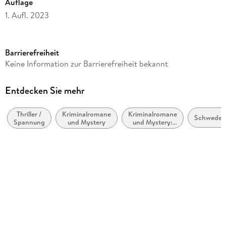
Auflage
1. Aufl. 2023
Ausgabe
Gekürzt
Barrierefreiheit
Laufzeit
Keine Information zur Barrierefreiheit bekannt
613 Minuten
Reihe
Entdecken Sie mehr
Joona Linna, 9
Thriller /
Kriminalromane
Kriminalromane
Autor/Autorin
Schweden
Spannung
und Mystery
und Mystery:
Lars Kepler
Polizeiarbeit &
Forensik
Übersetzung
Thorsten Alms, Susanne Dahmann
Sprecher/Sprecherin
Wolfram Koch
Verlag/Hersteller
Lübbe Audio