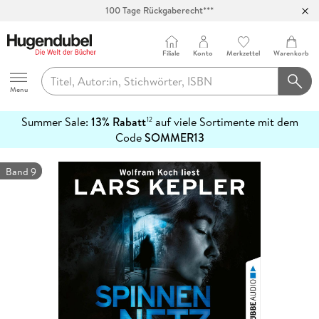
Abholung in über 100 Filialen
Filiale
Konto
Merkzettel
Warenkorb
Hugendubel
Menu
Summer Sale:
13% Rabatt
auf viele Sortimente mit dem
12
mehr
Code
SOMMER13
erfahren
Band 9