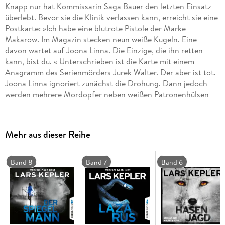
Knapp nur hat Kommissarin Saga Bauer den letzten Einsatz
überlebt. Bevor sie die Klinik verlassen kann, erreicht sie eine
Postkarte: »Ich habe eine blutrote Pistole der Marke
Makarow. Im Magazin stecken neun weiße Kugeln. Eine
davon wartet auf Joona Linna. Die Einzige, die ihn retten
kann, bist du. « Unterschrieben ist die Karte mit einem
Anagramm des Serienmörders Jurek Walter. Der aber ist tot.
Joona Linna ignoriert zunächst die Drohung. Dann jedoch
werden mehrere Mordopfer neben weißen Patronenhülsen
gefunden - abgelegt in einem Kokon, wie von einer Spinne.
Eine gefährliche Jagd beginnt. Nur wenn es Joona Linna
gelingt, groteske Rätsel zu lösen, wird er den Serienmörder
Mehr aus dieser Reihe
stoppen können.
Band 8
Band 7
Band 6