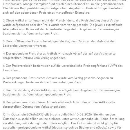
einschränken. Mängelexemplare sind durch einen Stempel als solche gekennzeichnet.
Die frühere Buchpreisbindung ist aufgehoben. Angaben zu Preissenkungen beziehen
sich auf den gebundenen Preis eines mangelfreien Exemplars.
Diese Artikel unterliegen nicht der Preisbindung, die Preisbindung dieser Artikel
2
wurde aufgehoben oder der Preis wurde vom Verlag gesenkt. Die jeweils zutreffende
Alternative wird Ihnen auf der Artikelseite dargestellt. Angaben zu Preissenkungen
beziehen sich auf den vorherigen Preis.
Durch Öffnen der Leseprobe willigen Sie ein, dass Daten an den Anbieter der
3
Leseprobe übermittelt werden.
Der gebundene Preis dieses Artikels wird nach Ablauf des auf der Artikelseite
4
dargestellten Datums vom Verlag angehoben.
Der Preisvergleich bezieht sich auf die unverbindliche Preisempfehlung (UVP) des
5
Herstellers.
Der gebundene Preis dieses Artikels wurde vom Verlag gesenkt. Angaben zu
6
Preissenkungen beziehen sich auf den vorherigen Preis.
Die Preisbindung dieses Artikels wurde aufgehoben. Angaben zu Preissenkungen
7
beziehen sich auf den letzten gebundenen Preis.
Der gebundene Preis dieses Artikels wird nach Ablauf des auf der Artikelseite
8
dargestellten Datums vom Verlag angehoben.
Ihr Gutschein SOMMER13 gilt bis einschließlich 10.08.2026. Sie können den
12
Gutschein ausschließlich online einlösen unter www.hugendubel.de. Keine Bestellung
zur Abholung mit Zahlung in der Filiale möglich. Der Gutschein ist nicht gültig für
gesetzlich preisgebundene Artikel (deutschsprachige Bücher und eBooks) sowie für