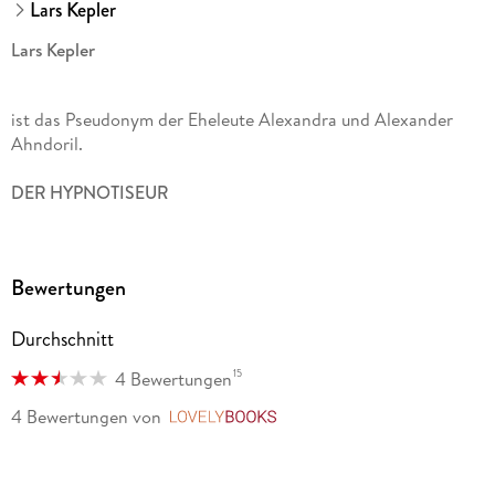
Lars Kepler
Lars Kepler
ist das Pseudonym der Eheleute Alexandra und Alexander
Ahndoril.
DER HYPNOTISEUR
, ihr Thrillerdebüt, war weltweit sensationell erfolgreich. Die
folgenden Thriller mit dem Ermittler Joona Linna setzten die
Bewertungen
Erfolgsgeschichte fort und standen allesamt auf den
internationalen Bestsellerlisten. Allein in Schweden sind
Durchschnitt
inzwischen mehrere Millionen Bücher des Autorenpaars
verkauft.
15
4 Bewertungen
NEUN WEISSE KUGELN
4 Bewertungen
von
LovelyBooks
ist der 9. Band der Joona-Linna-Reihe.