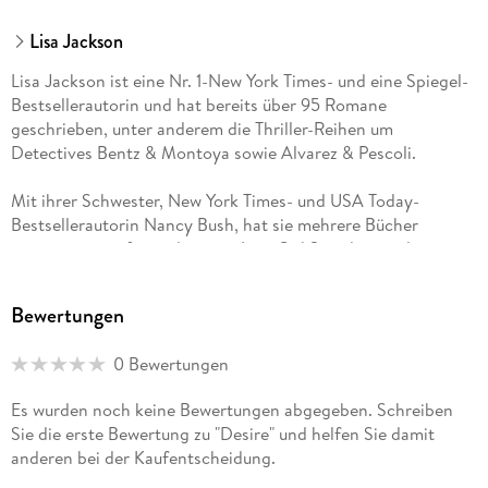
Lisa Jackson
Lisa Jackson ist eine Nr. 1-New York Times- und eine Spiegel-
Bestsellerautorin und hat bereits über 95 Romane
geschrieben, unter anderem die Thriller-Reihen um
Detectives Bentz & Montoya sowie Alvarez & Pescoli.
Mit ihrer Schwester, New York Times- und USA Today-
Bestsellerautorin Nancy Bush, hat sie mehrere Bücher
gemeinsam verfasst, darunter Last Girl Standing und
(zusammen mit Rosalind Noonan) die Thriller Greed Tödliche
Gier und Diabolic Fatales Vergehen.
Bewertungen
Ihre weltweite Gesamtauflage beträgt über 30 Millionen, und
0 Bewertungen
ihre Werke wurden in zwanzig Sprachen übersetzt. Mit ihrer
Familie und ihren geliebten Hunden lebt Lisa Jackson im
Es wurden noch keine Bewertungen abgegeben. Schreiben
Pazifischen Nordwesten der USA.
Sie die erste Bewertung zu "Desire" und helfen Sie damit
anderen bei der Kaufentscheidung.