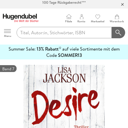
Abholung in über 100 Filialen
Filiale
Konto
Merkzettel
Warenkorb
Hugendubel
Menu
Summer Sale:
13% Rabatt
auf viele Sortimente mit dem
12
mehr
Code
SOMMER13
erfahren
Band 7