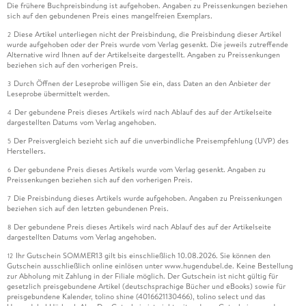
Die frühere Buchpreisbindung ist aufgehoben. Angaben zu Preissenkungen beziehen
sich auf den gebundenen Preis eines mangelfreien Exemplars.
Diese Artikel unterliegen nicht der Preisbindung, die Preisbindung dieser Artikel
2
wurde aufgehoben oder der Preis wurde vom Verlag gesenkt. Die jeweils zutreffende
Alternative wird Ihnen auf der Artikelseite dargestellt. Angaben zu Preissenkungen
beziehen sich auf den vorherigen Preis.
Durch Öffnen der Leseprobe willigen Sie ein, dass Daten an den Anbieter der
3
Leseprobe übermittelt werden.
Der gebundene Preis dieses Artikels wird nach Ablauf des auf der Artikelseite
4
dargestellten Datums vom Verlag angehoben.
Der Preisvergleich bezieht sich auf die unverbindliche Preisempfehlung (UVP) des
5
Herstellers.
Der gebundene Preis dieses Artikels wurde vom Verlag gesenkt. Angaben zu
6
Preissenkungen beziehen sich auf den vorherigen Preis.
Die Preisbindung dieses Artikels wurde aufgehoben. Angaben zu Preissenkungen
7
beziehen sich auf den letzten gebundenen Preis.
Der gebundene Preis dieses Artikels wird nach Ablauf des auf der Artikelseite
8
dargestellten Datums vom Verlag angehoben.
Ihr Gutschein SOMMER13 gilt bis einschließlich 10.08.2026. Sie können den
12
Gutschein ausschließlich online einlösen unter www.hugendubel.de. Keine Bestellung
zur Abholung mit Zahlung in der Filiale möglich. Der Gutschein ist nicht gültig für
gesetzlich preisgebundene Artikel (deutschsprachige Bücher und eBooks) sowie für
preisgebundene Kalender, tolino shine (4016621130466), tolino select und das