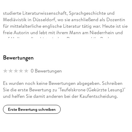
studierte Literaturwissenschaft, Sprachgeschichte und
Mediävistik in Düsseldorf, wo sie anschließend als Dozentin
für mittelalterliche englische Literatur tätig war. Heute ist sie
freie Autorin und lebt mit ihrem Mann am Niederrhein und
auf Mallorca. Ihre historischen Romane und ihr Buch zur
Geschichte des englischen Mittelalters wurden alle Bestseller
und in viele Sprachen übersetzt.
Bewertungen
Detlef Bierstedt
0 Bewertungen
Es wurden noch keine Bewertungen abgegeben. Schreiben
ist einer der gefragtesten Synchronsprecher Deutschlands.
Sie die erste Bewertung zu "Teufelskrone (Gekürzte Lesung)"
Er leiht u. a. George Clooney, Jonathan Frakes und Bill
und helfen Sie damit anderen bei der Kaufentscheidung.
Pullman seine Stimme. Außerdem ist er der Hauptsprecher
der Werke von Rebecca Gablé.
Erste Bewertung schreiben