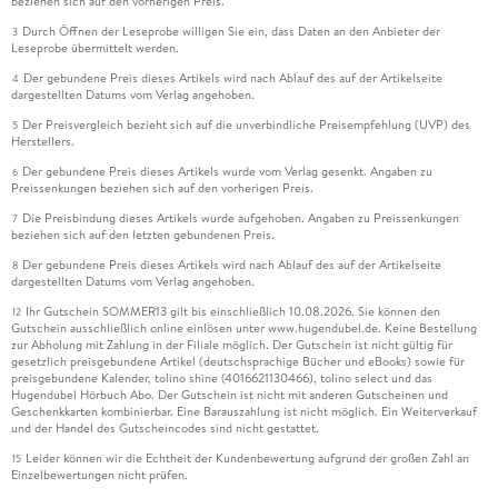
beziehen sich auf den vorherigen Preis.
Durch Öffnen der Leseprobe willigen Sie ein, dass Daten an den Anbieter der
3
Leseprobe übermittelt werden.
Der gebundene Preis dieses Artikels wird nach Ablauf des auf der Artikelseite
4
dargestellten Datums vom Verlag angehoben.
Der Preisvergleich bezieht sich auf die unverbindliche Preisempfehlung (UVP) des
5
Herstellers.
Der gebundene Preis dieses Artikels wurde vom Verlag gesenkt. Angaben zu
6
Preissenkungen beziehen sich auf den vorherigen Preis.
Die Preisbindung dieses Artikels wurde aufgehoben. Angaben zu Preissenkungen
7
beziehen sich auf den letzten gebundenen Preis.
Der gebundene Preis dieses Artikels wird nach Ablauf des auf der Artikelseite
8
dargestellten Datums vom Verlag angehoben.
Ihr Gutschein SOMMER13 gilt bis einschließlich 10.08.2026. Sie können den
12
Gutschein ausschließlich online einlösen unter www.hugendubel.de. Keine Bestellung
zur Abholung mit Zahlung in der Filiale möglich. Der Gutschein ist nicht gültig für
gesetzlich preisgebundene Artikel (deutschsprachige Bücher und eBooks) sowie für
preisgebundene Kalender, tolino shine (4016621130466), tolino select und das
Hugendubel Hörbuch Abo. Der Gutschein ist nicht mit anderen Gutscheinen und
Geschenkkarten kombinierbar. Eine Barauszahlung ist nicht möglich. Ein Weiterverkauf
und der Handel des Gutscheincodes sind nicht gestattet.
Leider können wir die Echtheit der Kundenbewertung aufgrund der großen Zahl an
15
Einzelbewertungen nicht prüfen.