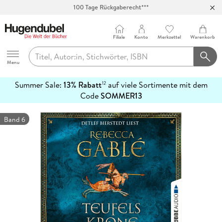
Abholung in über 100 Filialen
Filiale
Konto
Merkzettel
Warenkorb
Hugendubel
Menu
Summer Sale:
13% Rabatt
auf viele Sortimente mit dem
12
mehr
Code
SOMMER13
erfahren
Band 6