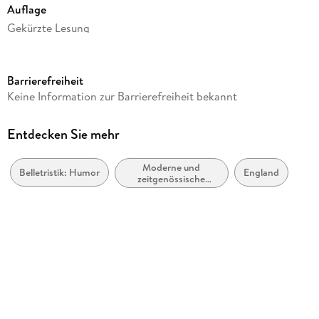
Auflage
Gekürzte Lesung
Ausgabe
Gekürzt
Barrierefreiheit
Laufzeit
Keine Information zur Barrierefreiheit bekannt
318 Minuten
Reihe
Entdecken Sie mehr
Schall & Wahn
Moderne und
Autor/Autorin
Belletristik: Humor
England
zeitgenössische
Tom Sharpe
Belletristik: allgemein
und literarisch
Sprecher/Sprecherin
Olli Dittrich
Regie
Dirk Kauffels
Verlag/Hersteller
Random House Audio