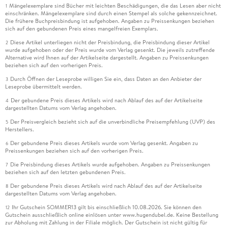
Mängelexemplare sind Bücher mit leichten Beschädigungen, die das Lesen aber nicht
1
einschränken. Mängelexemplare sind durch einen Stempel als solche gekennzeichnet.
Die frühere Buchpreisbindung ist aufgehoben. Angaben zu Preissenkungen beziehen
sich auf den gebundenen Preis eines mangelfreien Exemplars.
Diese Artikel unterliegen nicht der Preisbindung, die Preisbindung dieser Artikel
2
wurde aufgehoben oder der Preis wurde vom Verlag gesenkt. Die jeweils zutreffende
Alternative wird Ihnen auf der Artikelseite dargestellt. Angaben zu Preissenkungen
beziehen sich auf den vorherigen Preis.
Durch Öffnen der Leseprobe willigen Sie ein, dass Daten an den Anbieter der
3
Leseprobe übermittelt werden.
Der gebundene Preis dieses Artikels wird nach Ablauf des auf der Artikelseite
4
dargestellten Datums vom Verlag angehoben.
Der Preisvergleich bezieht sich auf die unverbindliche Preisempfehlung (UVP) des
5
Herstellers.
Der gebundene Preis dieses Artikels wurde vom Verlag gesenkt. Angaben zu
6
Preissenkungen beziehen sich auf den vorherigen Preis.
Die Preisbindung dieses Artikels wurde aufgehoben. Angaben zu Preissenkungen
7
beziehen sich auf den letzten gebundenen Preis.
Der gebundene Preis dieses Artikels wird nach Ablauf des auf der Artikelseite
8
dargestellten Datums vom Verlag angehoben.
Ihr Gutschein SOMMER13 gilt bis einschließlich 10.08.2026. Sie können den
12
Gutschein ausschließlich online einlösen unter www.hugendubel.de. Keine Bestellung
zur Abholung mit Zahlung in der Filiale möglich. Der Gutschein ist nicht gültig für