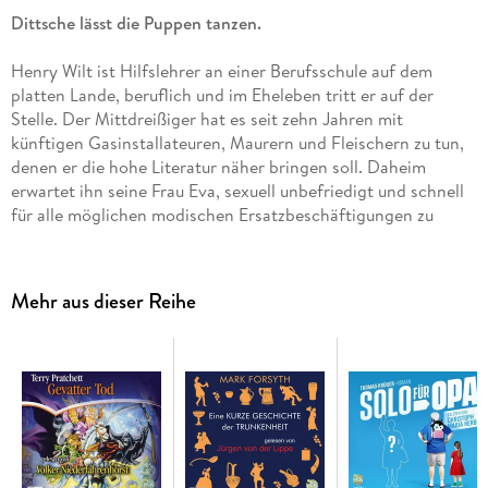
Dittsche lässt die Puppen tanzen.
Henry Wilt ist Hilfslehrer an einer Berufsschule auf dem
platten Lande, beruflich und im Eheleben tritt er auf der
Stelle. Der Mittdreißiger hat es seit zehn Jahren mit
künftigen Gasinstallateuren, Maurern und Fleischern zu tun,
denen er die hohe Literatur näher bringen soll. Daheim
erwartet ihn seine Frau Eva, sexuell unbefriedigt und schnell
für alle möglichen modischen Ersatzbeschäftigungen zu
begeistern: Judo, Töpfern, Meditation. Schließlich, an einem
ihrer erträglicheren Tage und durch nie zuvor gehörte
Libertinage-Phrasen aufgestachelt, ist sie fest entschlossen
Mehr aus dieser Reihe
zur Emanzipation von ihrem Gatten und lustlosen Bettmuffel.
Dass dies Wilt zum Äußersten treibt, ist nur allzu
verständlich. Der Pechvogel probt den Aufstand und Mord
an einer Sexpuppe, aber das hat äußerst peinliche
Nebenwirkungen. . .
(4 CDs, Laufzeit: 4h 40) CD Standard Audio Format. Lesung.
Gekürzte Ausgabe