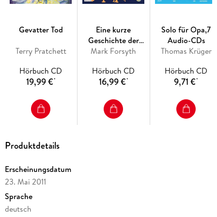
Gevatter Tod
Eine kurze
Solo für Opa,7
Geschichte der
Audio-CDs
Terry Pratchett
Trunkenheit - Der
Mark Forsyth
Thomas Krüger
Homo alcoholicus
Hörbuch CD
Hörbuch CD
Hörbuch CD
von der Steinzeit bis
19,99 €
16,99 €
9,71 €
*
*
*
heute
Produktdetails
Erscheinungsdatum
23. Mai 2011
Sprache
deutsch