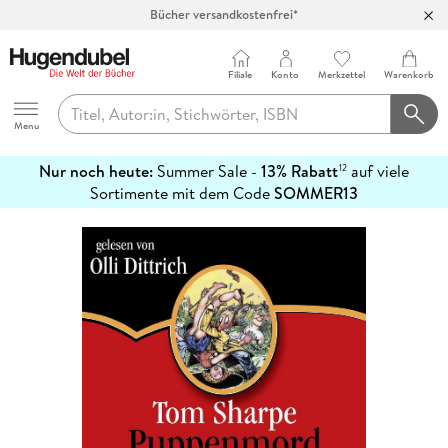
Bücher versandkostenfrei*
100 Tage Rückgaberecht***
Abholung in über 100 Filialen
Filiale
Konto
Merkzettel
Warenkorb
Hugendubel
Menu
Nur noch heute:
Summer Sale -
13% Rabatt
auf viele
12
mehr
Sortimente mit dem Code
SOMMER13
erfahren