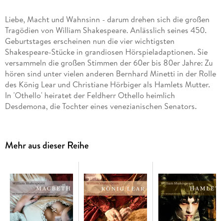
Liebe, Macht und Wahnsinn - darum drehen sich die großen
Tragödien von William Shakespeare. Anlässlich seines 450.
Geburtstages erscheinen nun die vier wichtigsten
Shakespeare-Stücke in grandiosen Hörspieladaptionen. Sie
versammeln die großen Stimmen der 60er bis 80er Jahre: Zu
hören sind unter vielen anderen Bernhard Minetti in der Rolle
des König Lear und Christiane Hörbiger als Hamlets Mutter.
In 'Othello' heiratet der Feldherr Othello heimlich
Desdemona, die Tochter eines venezianischen Senators.
Jago, ein ihm unterstellter Offizier, fühlt sich zurückgesetzt
und schmiedet Rachepläne: Der eifersüchtige Othello soll
Desdemonas Taschentuch in der Hand des Leutnants Cassio
Mehr aus dieser Reihe
finden. Othello glaubt Jagos Einflüsterungen und die
Tragödie nimmt ihren Lauf. Hörspiel mit Jutta Wachowiak,
Reimar Johannes Baur, Winfried Wagner, Klaus Piontek,
Joachim Tomaschewsky u. v. a. Produktion: Rundfunk der
DDR, 19702 CDs Laufzeit ca. 90 min