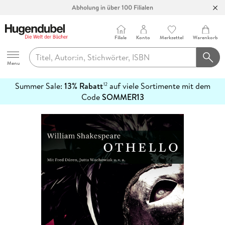
Abholung in über 100 Filialen
Filiale
Konto
Merkzettel
Warenkorb
Hugendubel
Menu
Summer Sale:
13% Rabatt
auf viele Sortimente mit dem
12
mehr
Code
SOMMER13
erfahren