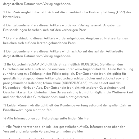
dargestellten Datums vom Verlag angehoben.
Der Preisvergleich bezieht sich auf die unverbindliche Preisempfehlung (UVP) des
5
Herstellers.
Der gebundene Preis dieses Artikels wurde vom Verlag gesenkt. Angaben zu
6
Preissenkungen beziehen sich auf den vorherigen Preis.
Die Preisbindung dieses Artikels wurde aufgehoben. Angaben zu Preissenkungen
7
beziehen sich auf den letzten gebundenen Preis.
Der gebundene Preis dieses Artikels wird nach Ablauf des auf der Artikelseite
8
dargestellten Datums vom Verlag angehoben.
Ihr Gutschein SOMMER13 gilt bis einschließlich 10.08.2026. Sie können den
12
Gutschein ausschließlich online einlösen unter www.hugendubel.de. Keine Bestellung
zur Abholung mit Zahlung in der Filiale möglich. Der Gutschein ist nicht gültig für
gesetzlich preisgebundene Artikel (deutschsprachige Bücher und eBooks) sowie für
preisgebundene Kalender, tolino shine (4016621130466), tolino select und das
Hugendubel Hörbuch Abo. Der Gutschein ist nicht mit anderen Gutscheinen und
Geschenkkarten kombinierbar. Eine Barauszahlung ist nicht möglich. Ein Weiterverkauf
und der Handel des Gutscheincodes sind nicht gestattet.
Leider können wir die Echtheit der Kundenbewertung aufgrund der großen Zahl an
15
Einzelbewertungen nicht prüfen.
Alle Informationen zur Tiefpreisgarantie finden Sie
hier
16
Alle Preise verstehen sich inkl. der gesetzlichen MwSt. Informationen über den
*
Versand und anfallende Versandkosten finden Sie
hier