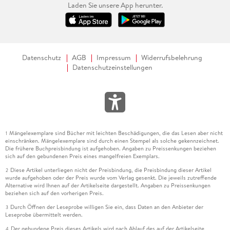
Laden Sie unsere App herunter.
Datenschutz
AGB
Impressum
Widerrufsbelehrung
Datenschutzeinstellungen
Mängelexemplare sind Bücher mit leichten Beschädigungen, die das Lesen aber nicht
1
einschränken. Mängelexemplare sind durch einen Stempel als solche gekennzeichnet.
Die frühere Buchpreisbindung ist aufgehoben. Angaben zu Preissenkungen beziehen
sich auf den gebundenen Preis eines mangelfreien Exemplars.
Diese Artikel unterliegen nicht der Preisbindung, die Preisbindung dieser Artikel
2
wurde aufgehoben oder der Preis wurde vom Verlag gesenkt. Die jeweils zutreffende
Alternative wird Ihnen auf der Artikelseite dargestellt. Angaben zu Preissenkungen
beziehen sich auf den vorherigen Preis.
Durch Öffnen der Leseprobe willigen Sie ein, dass Daten an den Anbieter der
3
Leseprobe übermittelt werden.
Der gebundene Preis dieses Artikels wird nach Ablauf des auf der Artikelseite
4