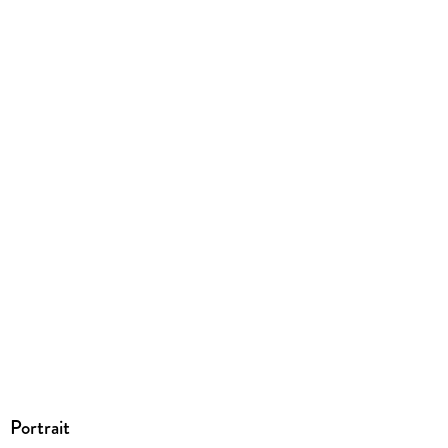
104 g
Größe (L/B/H)
142/125/10 mm
Sonstiges
.
GTIN
9783862313747
Portrait