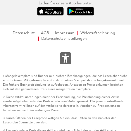
Laden Sie unsere App herunter.
Datenschutz
AGB
Impressum
Widerrufsbelehrung
Datenschutzeinstellungen
Mängelexemplare sind Bücher mit leichten Beschädigungen, die das Lesen aber nicht
1
einschränken. Mängelexemplare sind durch einen Stempel als solche gekennzeichnet.
Die frühere Buchpreisbindung ist aufgehoben. Angaben zu Preissenkungen beziehen
sich auf den gebundenen Preis eines mangelfreien Exemplars.
Diese Artikel unterliegen nicht der Preisbindung, die Preisbindung dieser Artikel
2
wurde aufgehoben oder der Preis wurde vom Verlag gesenkt. Die jeweils zutreffende
Alternative wird Ihnen auf der Artikelseite dargestellt. Angaben zu Preissenkungen
beziehen sich auf den vorherigen Preis.
Durch Öffnen der Leseprobe willigen Sie ein, dass Daten an den Anbieter der
3
Leseprobe übermittelt werden.
Der gebundene Preis dieses Artikels wird nach Ablauf des auf der Artikelseite
4