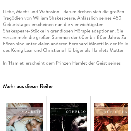
Liebe, Macht und Wahnsinn - darum drehen sich die großen
Tragödien von William Shakespeare. Anlässlich seines 450.
Geburtstages erscheinen nun die vier wichtigsten
Shakespeare-Stücke in grandiosen Hörspieladaptionen. Sie
versammeln die großen Stimmen der 60er bis 80er Jahre: Zu
hören sind unter vielen anderen Bernhard Minetti in der Rolle
des König Lear und Christiane Hörbiger als Hamlets Mutter.
In 'Hamlet' erscheint dem Prinzen Hamlet der Geist seines
toten Vaters und erzählt, wie er von seinem Bruder Claudius
kaltblütig im Schlaf ermordet wurde. Claudius hat
anschließend nicht nur Thron und Krone übernommen,
Mehr aus dieser Reihe
sondern auch die Königin zur Frau genommen. Blind vor Wut
schwört Hamlet, seinen Vater zu rächen.
Hörspiel mit Christiane Hörbiger, Wolfgang Reichmann,
Christoph Bantzer u. v. a.
Produktion: DRS, 1974
2 CDs Laufzeit 97 min CD Standard Audio Format