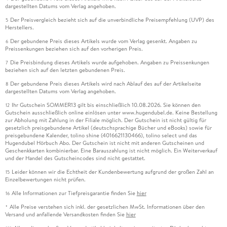
dargestellten Datums vom Verlag angehoben.
Der Preisvergleich bezieht sich auf die unverbindliche Preisempfehlung (UVP) des
5
Herstellers.
Der gebundene Preis dieses Artikels wurde vom Verlag gesenkt. Angaben zu
6
Preissenkungen beziehen sich auf den vorherigen Preis.
Die Preisbindung dieses Artikels wurde aufgehoben. Angaben zu Preissenkungen
7
beziehen sich auf den letzten gebundenen Preis.
Der gebundene Preis dieses Artikels wird nach Ablauf des auf der Artikelseite
8
dargestellten Datums vom Verlag angehoben.
Ihr Gutschein SOMMER13 gilt bis einschließlich 10.08.2026. Sie können den
12
Gutschein ausschließlich online einlösen unter www.hugendubel.de. Keine Bestellung
zur Abholung mit Zahlung in der Filiale möglich. Der Gutschein ist nicht gültig für
gesetzlich preisgebundene Artikel (deutschsprachige Bücher und eBooks) sowie für
preisgebundene Kalender, tolino shine (4016621130466), tolino select und das
Hugendubel Hörbuch Abo. Der Gutschein ist nicht mit anderen Gutscheinen und
Geschenkkarten kombinierbar. Eine Barauszahlung ist nicht möglich. Ein Weiterverkauf
und der Handel des Gutscheincodes sind nicht gestattet.
Leider können wir die Echtheit der Kundenbewertung aufgrund der großen Zahl an
15
Einzelbewertungen nicht prüfen.
Alle Informationen zur Tiefpreisgarantie finden Sie
hier
16
Alle Preise verstehen sich inkl. der gesetzlichen MwSt. Informationen über den
*
Versand und anfallende Versandkosten finden Sie
hier