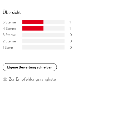
geboren, wurde bekannt durch ihre Rolle in »Das Erbe der
Guldenburgs«. 2018 erhielt sie die Goldene Kamera für ihr
Übersicht
Lebenswerk.
5 Sterne
1
4 Sterne
1
3 Sterne
0
2 Sterne
0
1 Stern
0
Eigene Bewertung schreiben
Zur Empfehlungsrangliste