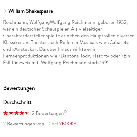
William Shakespeare
Reichmann, WolfgangWolfgang Reichmann, geboren 1932,
war ein deutscher Schauspieler. Als vielseitiger
Charakterdarsteller spielte er neben den Hauptrollen diverser
Klassiker am Theater auch Rollen in Musicals wie »Cabaret«
und »Anatevka«. Darüber hinaus wirkte er in
Fernsehproduktionen wie »Dantons Tod«, »Tatort« oder »Ein
Fall für zwei« mit. Wolfgang Reichmann starb 1991.
Bantzer, ChristophChristoph Bantzer geboren 1936 in
Marburg, ist vor allem als Theaterschauspieler bekannt. Nach
Bewertungen
Engagements am Berliner Schillertheater, dem
Schauspielhaus Zürich und dem Deutschen Schauspielhaus in
Durchschnitt
Hamburg gehört Bantzer seit 1985 zum Ensemble des
Hamburger Thalia Theaters. Zudem ist er Leiter der Sektion
15
2 Bewertungen
Darstellende Kunst an der Freien Akademie der Künste
Hamburg.
2 Bewertungen
von
LovelyBooks
Hörbiger, ChristianeChristiane Hörbiger, 1938 in Wien