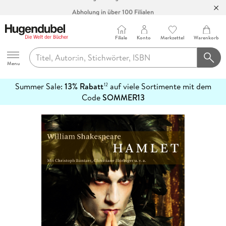
Abholung in über 100 Filialen
Filiale
Konto
Merkzettel
Warenkorb
Hugendubel
Menu
Summer Sale:
13% Rabatt
auf viele Sortimente mit dem
12
mehr
Code
SOMMER13
erfahren