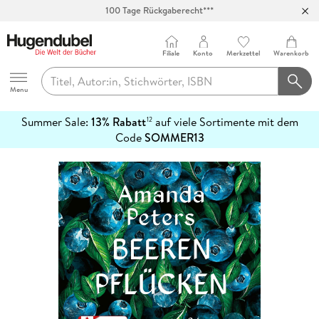
100 Tage Rückgaberecht***
Abholung in über 100 Filialen
Filiale
Konto
Merkzettel
Warenkorb
Hugendubel
Menu
Summer Sale:
13% Rabatt
auf viele Sortimente mit dem
12
mehr
Code
SOMMER13
erfahren