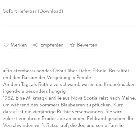
Sofort lieferbar (Download)
Merken
Empfehlen
Bewerten
»Ein atemberaubendes Debüt über Liebe, Ethnie, Brutalität
und den Balsam der Vergebung. « People
An dem Tag, als Ruthie verschwand, waren die Kriebelmücken
irgendwie besonders hungrig
1962. Eine Mi'kmaq-Familie aus Nova Scotia reist nach Maine,
um während des Sommers Blaubeeren zu pflücken. Kurz
darauf ist die vierjährige Ruthie verschwunden. Sie wird
zuletzt von ihrem Bruder Joe an einem Feldrand gesehen. Ihr
Verschwinden wirft Rätsel auf, die Joe und seine Familie
verfolgen und für lange Zeit ungelöst bleiben.
In Maine wächst ein Mädchen namens Norma in einer