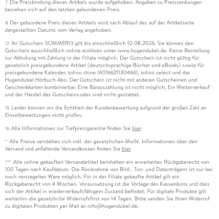
Die Preisbindung dieses Artikels wurde aufgehoben. Angaben zu Preissenkungen
7
beziehen sich auf den letzten gebundenen Preis.
Der gebundene Preis dieses Artikels wird nach Ablauf des auf der Artikelseite
8
dargestellten Datums vom Verlag angehoben.
Ihr Gutschein SOMMER13 gilt bis einschließlich 10.08.2026. Sie können den
12
Gutschein ausschließlich online einlösen unter www.hugendubel.de. Keine Bestellung
zur Abholung mit Zahlung in der Filiale möglich. Der Gutschein ist nicht gültig für
gesetzlich preisgebundene Artikel (deutschsprachige Bücher und eBooks) sowie für
preisgebundene Kalender, tolino shine (4016621130466), tolino select und das
Hugendubel Hörbuch Abo. Der Gutschein ist nicht mit anderen Gutscheinen und
Geschenkkarten kombinierbar. Eine Barauszahlung ist nicht möglich. Ein Weiterverkauf
und der Handel des Gutscheincodes sind nicht gestattet.
Leider können wir die Echtheit der Kundenbewertung aufgrund der großen Zahl an
15
Einzelbewertungen nicht prüfen.
Alle Informationen zur Tiefpreisgarantie finden Sie
hier
16
Alle Preise verstehen sich inkl. der gesetzlichen MwSt. Informationen über den
*
Versand und anfallende Versandkosten finden Sie
hier
Alle online gekauften Versandartikel beinhalten ein erweitertes Rückgaberecht von
***
100 Tagen nach Kaufdatum. Die Rücknahme von Bild-, Ton- und Datenträgern ist nur bei
noch versiegelter Ware möglich. Für in der Filiale gekaufte Artikel gilt ein
Rückgaberecht von 4 Wochen. Voraussetzung ist die Vorlage des Kassenbons und dass
sich der Artikel in wiederverkaufsfähigem Zustand befindet. Für digitale Produkte gilt
weiterhin die gesetzliche Widerrufsfrist von 14 Tagen. Bitte senden Sie Ihren Widerruf
zu digitalen Produkten per Mail an info@hugendubel.de.