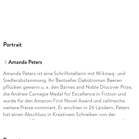
Portrait
Amanda Peters
Amanda Peters ist eine Schriftstellerin mit Mi'kmaq- und
Siedlerabstammung. Ihr Bestseller-Debütroman Beeren
pflücken gewann u. a. den Barnes and Noble Discover Prize,
die Andrew Carnegie Medal for Excellence in Fiction und
wurde für den Amazon First Novel Award und zahlreiche
weitere Preise nominiert. Er erschien in 26 Ländern. Peters
hat einen Abschluss in Kreativem Schreiben von der
University of Toronto und ist Absolventin des Master-of-
Fine-Arts-Programms am Institute of American Indian Arts in
Santa Fe. Sie lebt und schreibt im Annapolis Valley, Nova