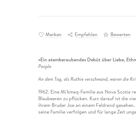
Merken
Empfehlen
Bewerten
»Ein atemberaubendes Debüt über Liebe, Ethni
People
An dem Tag, als Ruthie verschwand, waren die Kr
1962. Eine Mi'kmaq-Familie aus Nova Scotia 
Blaubeeren zu pflücken. Kurz darauf ist die vi
ihrem Bruder Joe an einem Feldrand gesehen. I
seine Familie verfolgen und für lange Zeit unge
In Maine wächst ein Mädchen namens Norma in 
emotional distanziert, ihre Mutter erdrücken