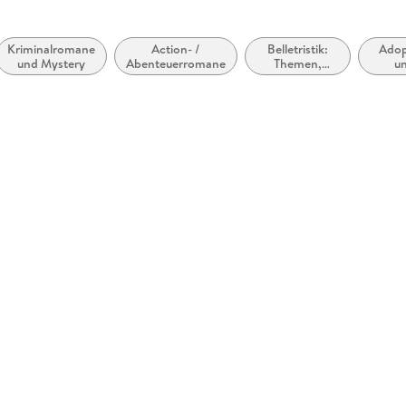
Kriminalromane
Action- /
Belletristik:
Adop
und Mystery
Abenteuerromane
Themen,
u
Stoffe, Motive:
Pflege
Heranwachsen