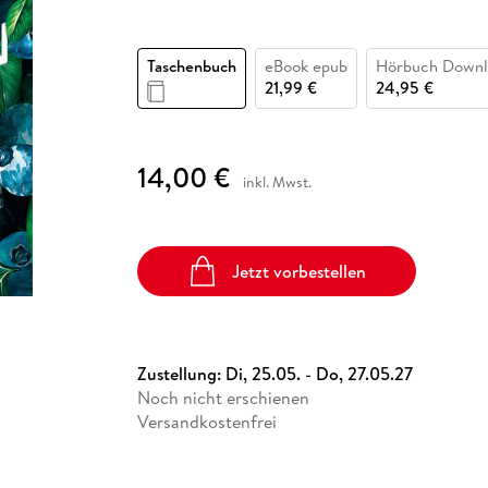
Fremdsprachige Bücher
n Lernhilfen
 Jugendbücher
eiber
Hörbuch Downloads im Bundle
cher
 Vergleich
 Puzzlezubehör
Lernen
New Adult
STABILO
Taschenbücher
hilfen
hriller
 Backen
er
lender
Ratgeber
Taschenbuch
eBook epub
Hörbuch Downl
op
21,99 €
24,95 €
hriller
Romance
Sachbücher
precher:innen
Science Fiction
14,00 €
inkl. Mwst.
Fremdsprachige Bücher
Jetzt vorbestellen
Zustellung:
Di, 25.05. - Do, 27.05.27
Noch nicht erschienen
Versandkostenfrei