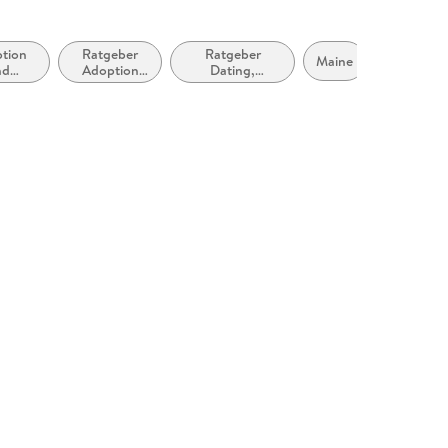
tion
Ratgeber
Ratgeber
Nova
Maine
nd
Adoption
Dating,
Scotia
kinder
und
Beziehungen,
Pflegeeltern:
Zusammenleben
Themen und
und Ehe:
Fragen
Themen und
Fragen