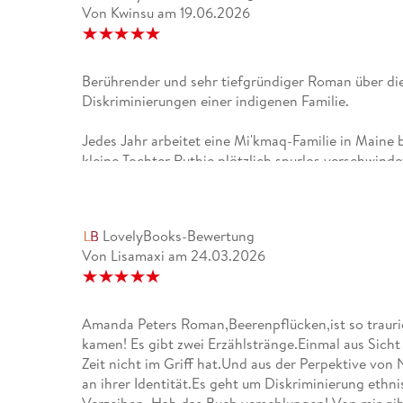
Von Kwinsu
am
19.06.2026
Berührender und sehr tiefgründiger Roman über die 
Diskriminierungen einer indigenen Familie.
Jedes Jahr arbeitet eine Mi'kmaq-Familie in Maine b
kleine Tochter Ruthie plötzlich spurlos verschwind
kleinen Mädchens nie ganz und bleibt von diesem Sc
nach Jahrzehnten - an Bruder Joes Totenbett eine
um Ruthies Verschwinden ans Licht kommt. Amanda
LovelyBooks-Bewertung
pflücken" nicht nur von dem einen, schweren Schick
Von Lisamaxi
am
24.03.2026
Indigenenfamilie durchmachen muss, sondern von
Diskriminierungen, die nur schwer aushaltbar sind. 
Namen bei einer fremden Familie aufwächst und zei
irgendetwas nicht stimmt. Ihr Aussehen, das deutli
Amanda Peters Roman,Beerenpflücken,ist so traurig
fadenscheinig begründet, abgesehen davon spürt sie
kamen! Es gibt zwei Erzählstränge.Einmal aus Sicht 
seltsam ist.Ruthies eigentlich Familie leidet still,
Zeit nicht im Griff hat.Und aus der Perpektive von
den Repressionen und Diskriminierungen, die sie al
an ihrer Identität.Es geht um Diskriminierung et
müssen. Gebeutelt durch weitere Schicksalsschläge
Verzeihen..Hab das Buch verschlungen! Von mir gib