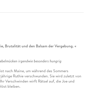
e, Brutalität und den Balsam der Vergebung. «
iebelmücken irgendwie besonders hungrig
reist nach Maine, um während des Sommers
erjährige Ruthie verschwunden. Sie wird zuletzt von
hr Verschwinden wirft Rätsel auf, die Joe und
löst bleiben.
einer wohlhabenden Familie auf. Ihr Vater ist
d überfürsorglich. Mit zunehmendem Alter ahnt