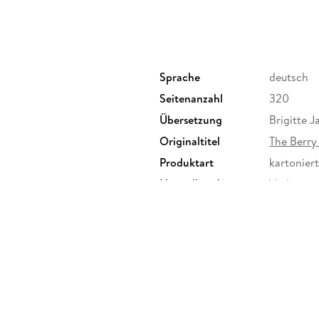
Norma, dass ihre Eltern ihr etwas verheimlich
lüften.
Beeren pflücken
ist eine berührende Geschicht
Liebe und die Kraft der Familie - selbst im An
Sprache
deutsch
Der Nr. 1 Bestseller aus Kanada
Seitenanzahl
320
Gewinner der Andrew Carnegie Medal of Exc
Übersetzung
Brigitte J
Originaltitel
The Berry
Gewinner des Barnes & Noble Discover Priz
Produktart
kartoniert
Nominiert für den Amazon First Novel Awa
Herstelleradresse
Verlagsgr
»
Beeren pflücken
könnte ich in Dauerschleife l
Valentins
»Ein bewegender Roman über Verlust, Verdrän
»Ein Buch, das mich wirklich überzeugt hat. « 