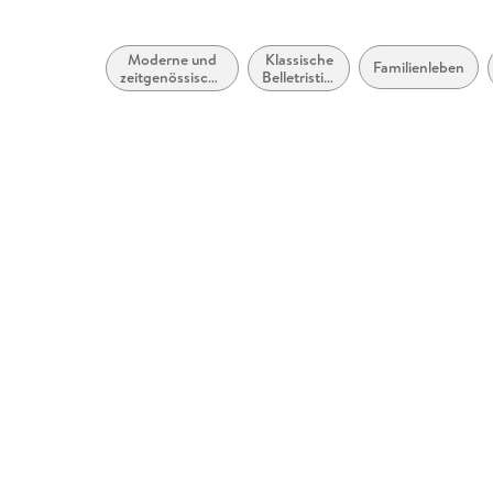
Moderne und
Klassische
Familienleben
zeitgenössische
Belletristik:
Belletristik:
allgemein
allgemein und
und
literarisch
literarisch