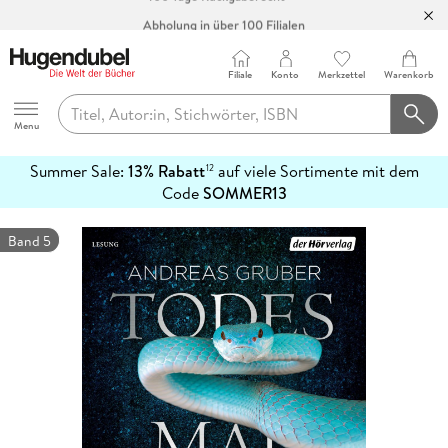
Abholung in über 100 Filialen
Filiale
Konto
Merkzettel
Warenkorb
Hugendubel
Menu
Summer Sale:
13% Rabatt
auf viele Sortimente mit dem
12
mehr
Code
SOMMER13
erfahren
Band 5