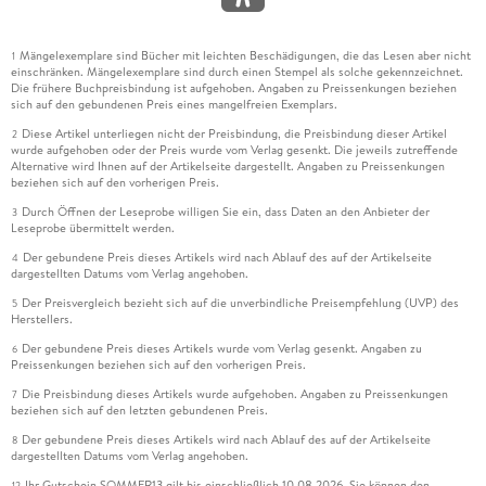
Mängelexemplare sind Bücher mit leichten Beschädigungen, die das Lesen aber nicht
1
einschränken. Mängelexemplare sind durch einen Stempel als solche gekennzeichnet.
Die frühere Buchpreisbindung ist aufgehoben. Angaben zu Preissenkungen beziehen
sich auf den gebundenen Preis eines mangelfreien Exemplars.
Diese Artikel unterliegen nicht der Preisbindung, die Preisbindung dieser Artikel
2
wurde aufgehoben oder der Preis wurde vom Verlag gesenkt. Die jeweils zutreffende
Alternative wird Ihnen auf der Artikelseite dargestellt. Angaben zu Preissenkungen
beziehen sich auf den vorherigen Preis.
Durch Öffnen der Leseprobe willigen Sie ein, dass Daten an den Anbieter der
3
Leseprobe übermittelt werden.
Der gebundene Preis dieses Artikels wird nach Ablauf des auf der Artikelseite
4
dargestellten Datums vom Verlag angehoben.
Der Preisvergleich bezieht sich auf die unverbindliche Preisempfehlung (UVP) des
5
Herstellers.
Der gebundene Preis dieses Artikels wurde vom Verlag gesenkt. Angaben zu
6
Preissenkungen beziehen sich auf den vorherigen Preis.
Die Preisbindung dieses Artikels wurde aufgehoben. Angaben zu Preissenkungen
7
beziehen sich auf den letzten gebundenen Preis.
Der gebundene Preis dieses Artikels wird nach Ablauf des auf der Artikelseite
8
dargestellten Datums vom Verlag angehoben.
Ihr Gutschein SOMMER13 gilt bis einschließlich 10.08.2026. Sie können den
12