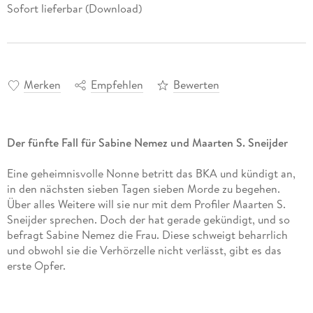
Sofort lieferbar (Download)
Merken
Empfehlen
Bewerten
Der fünfte Fall für Sabine Nemez und Maarten S. Sneijder
Eine geheimnisvolle Nonne betritt das BKA und kündigt an,
in den nächsten sieben Tagen sieben Morde zu begehen.
Über alles Weitere will sie nur mit dem Profiler Maarten S.
Sneijder sprechen. Doch der hat gerade gekündigt, und so
befragt Sabine Nemez die Frau. Diese schweigt beharrlich
und obwohl sie die Verhörzelle nicht verlässt, gibt es das
erste Opfer.
Damit ist Sneijders Aufmerksamkeit geweckt. Während die
Nonne in U-Haft sitzt, werden Sneijder und Nemez zu Jägern