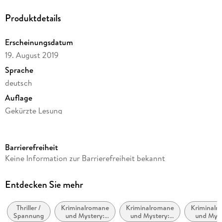
Produktdetails
Erscheinungsdatum
19. August 2019
Sprache
deutsch
Auflage
Gekürzte Lesung
Ausgabe
Gekürzt
Barrierefreiheit
Dateigröße
Keine Information zur Barrierefreiheit bekannt
585,16 MB
Laufzeit
Entdecken Sie mehr
627 Minuten
Thriller /
Kriminalromane
Kriminalromane
Kriminalr
Reihe
Spannung
und Mystery:
und Mystery:
und Myst
Maarten S. Sneijder und Sabine Nemez, 5