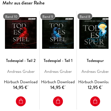
Mehr aus dieser Reihe
und Gejagten: Opfer eines raffinierten Plans, der gnadenlos
ein Menschenleben nach dem anderen fordert . . .
Band 10
Band 9
Band 8
Todesspiel - Teil 2
Todesspiel - Teil 1
Todesspur
Andreas Gruber
Andreas Gruber
Andreas Gruber
Hörbuch Download
Hörbuch Download
Hörbuch Downloa
14,95 €
14,95 €
12,95 €
*
*
*