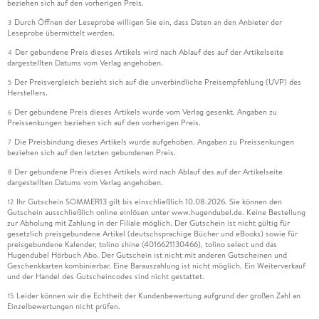
beziehen sich auf den vorherigen Preis.
Durch Öffnen der Leseprobe willigen Sie ein, dass Daten an den Anbieter der
3
Leseprobe übermittelt werden.
Der gebundene Preis dieses Artikels wird nach Ablauf des auf der Artikelseite
4
dargestellten Datums vom Verlag angehoben.
Der Preisvergleich bezieht sich auf die unverbindliche Preisempfehlung (UVP) des
5
Herstellers.
Der gebundene Preis dieses Artikels wurde vom Verlag gesenkt. Angaben zu
6
Preissenkungen beziehen sich auf den vorherigen Preis.
Die Preisbindung dieses Artikels wurde aufgehoben. Angaben zu Preissenkungen
7
beziehen sich auf den letzten gebundenen Preis.
Der gebundene Preis dieses Artikels wird nach Ablauf des auf der Artikelseite
8
dargestellten Datums vom Verlag angehoben.
Ihr Gutschein SOMMER13 gilt bis einschließlich 10.08.2026. Sie können den
12
Gutschein ausschließlich online einlösen unter www.hugendubel.de. Keine Bestellung
zur Abholung mit Zahlung in der Filiale möglich. Der Gutschein ist nicht gültig für
gesetzlich preisgebundene Artikel (deutschsprachige Bücher und eBooks) sowie für
preisgebundene Kalender, tolino shine (4016621130466), tolino select und das
Hugendubel Hörbuch Abo. Der Gutschein ist nicht mit anderen Gutscheinen und
Geschenkkarten kombinierbar. Eine Barauszahlung ist nicht möglich. Ein Weiterverkauf
und der Handel des Gutscheincodes sind nicht gestattet.
Leider können wir die Echtheit der Kundenbewertung aufgrund der großen Zahl an
15
Einzelbewertungen nicht prüfen.