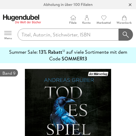
Abholung in über 100 Filialen
Filiale
Konto
Merkzettel
Warenkorb
Hugendubel
Menu
Summer Sale:
13% Rabatt
auf viele Sortimente mit dem
12
mehr
Code
SOMMER13
erfahren
Band 9