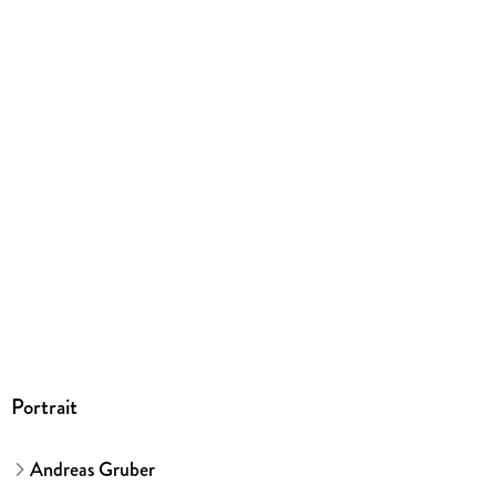
Dateiformat
MP3
Audioinhalt
Hörbuch
GTIN
9783844557435
Portrait
Andreas Gruber