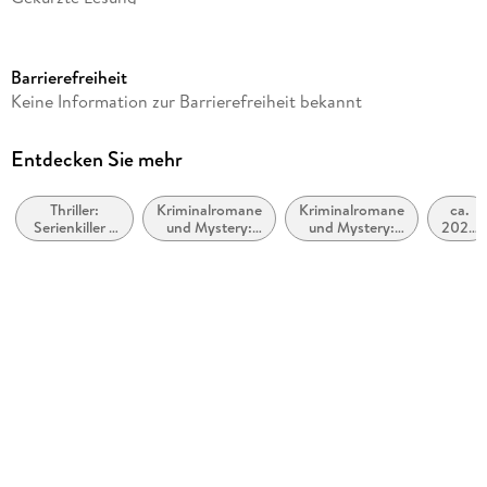
Ausgabe
Gekürzt
Barrierefreiheit
Laufzeit
Keine Information zur Barrierefreiheit bekannt
900 Minuten
Reihe
Entdecken Sie mehr
Maarten S. Sneijder und Sabine Nemez, 9
Thriller:
Kriminalromane
Kriminalromane
ca.
Autor/Autorin
Serienkiller /
und Mystery:
und Mystery:
2020
Andreas Gruber
Serienmörder
Polizeiarbeit &
weibliche
bis
Forensik
Ermittler
ca.
Sprecher/Sprecherin
2029
Achim Buch
Verlag/Hersteller
Der Hörverlag
Family Sharing
Ja
Produktart
MP3 format