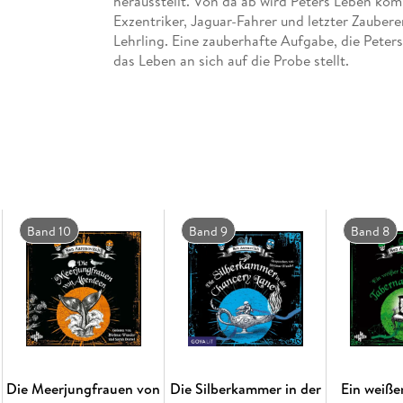
herausstellt. Von da ab wird Peters Leben kom
Exzentriker, Jaguar-Fahrer und letzter Zauber
Lehrling. Eine zauberhafte Aufgabe, die Pete
das Leben an sich auf die Probe stellt.
Band 10
Band 9
Band 8
Die Meerjungfrauen von
Die Silberkammer in der
Ein weiße