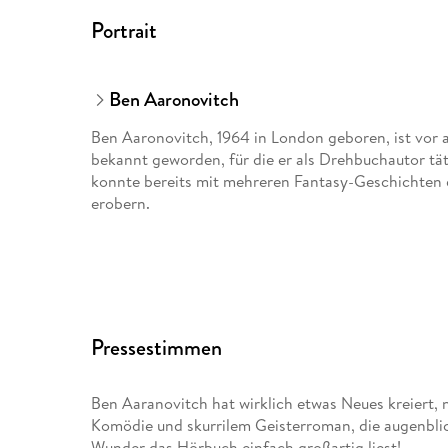
Portrait
Ben Aaronovitch
Ben Aaronovitch, 1964 in London geboren, ist vor a
bekannt geworden, für die er als Drehbuchautor täti
konnte bereits mit mehreren Fantasy-Geschichten di
erobern.
Pressestimmen
Ben Aaranovitch hat wirklich etwas Neues kreiert, 
Komödie und skurrilem Geisterroman, die augenblick
Wunder das Hörbuch einfach großartig liest!