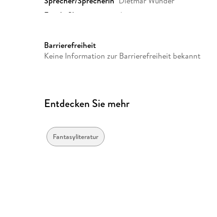
Sprecher/Sprecherin
Dietmar Wunder
Family Sharing
Ja
Dateiformat
MP3
GTIN
4056198083123
Barrierefreiheit
Keine Information zur Barrierefreiheit bekannt
Entdecken Sie mehr
Fantasyliteratur