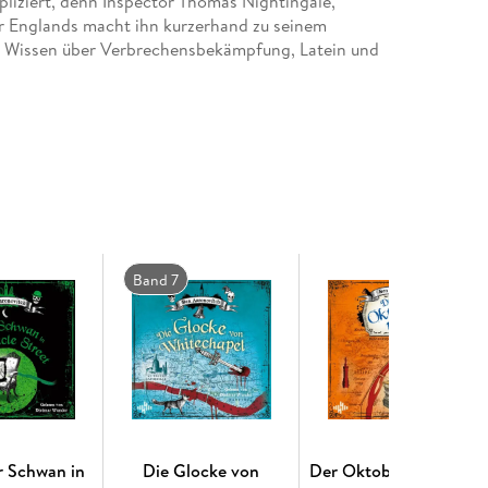
pliziert, denn Inspector Thomas Nightingale,
er Englands macht ihn kurzerhand zu seinem
rs Wissen über Verbrechensbekämpfung, Latein und
Band 7
r Schwan in
Die Glocke von
Der Oktobermann (Die