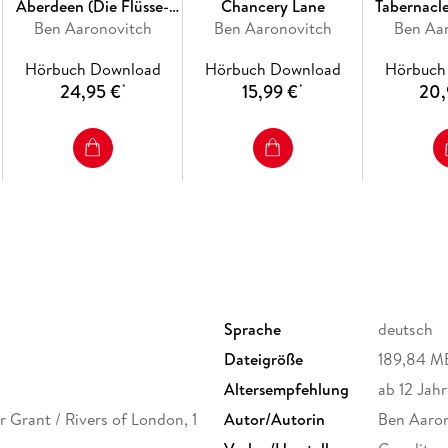
Aberdeen (Die Flüsse-
Chancery Lane
Tabernacle
von-London-Reihe
Ben Aaronovitch
Ben Aaronovitch
Flüsse-v
Ben Aa
(Peter Grant) 10)
Reihe (Pet
Hörbuch Download
Hörbuch Download
Hörbuch
24,95 €
15,99 €
20,
*
*
Sprache
deutsch
Dateigröße
189,84 M
Altersempfehlung
ab 12 Jahr
r Grant / Rivers of London, 1
Autor/Autorin
Ben Aaro