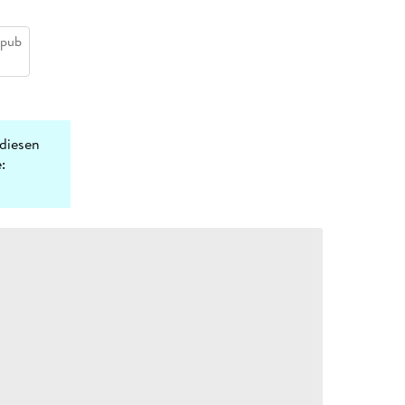
epub
diesen
: