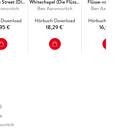
 Street (Die
Whitechapel (Die Flüsse-
Flüsse-von-London-
on-London-
ronovitch
von-London-Reihe
Ben Aaronovitch
Reihe (Peter Grant))
Ben Aaronovitch
er Grant) 8)
(Peter Grant) 7)
 Download
Hörbuch Download
Hörbuch Download
95 €
18,29 €
16,95 €
*
*
*
B
e
novitch