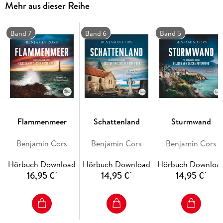
Mehr aus dieser Reihe
Ungekürzte Lesung mit Sascha Rotermund | ca. 11 h 46 min.
Band 7
Band 6
Band 5
Flammenmeer
Schattenland
Sturmwand
Benjamin Cors
Benjamin Cors
Benjamin Cors
Hörbuch Download
Hörbuch Download
Hörbuch Downloa
16,95 €
14,95 €
14,95 €
*
*
*