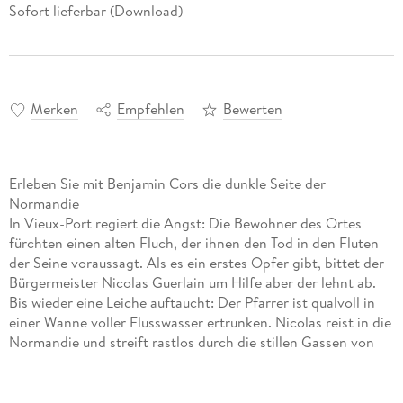
Sofort lieferbar (Download)
Merken
Empfehlen
Bewerten
Erleben Sie mit Benjamin Cors die dunkle Seite der
Normandie
In Vieux-Port regiert die Angst: Die Bewohner des Ortes
fürchten einen alten Fluch, der ihnen den Tod in den Fluten
der Seine voraussagt. Als es ein erstes Opfer gibt, bittet der
Bürgermeister Nicolas Guerlain um Hilfe aber der lehnt ab.
Bis wieder eine Leiche auftaucht: Der Pfarrer ist qualvoll in
einer Wanne voller Flusswasser ertrunken. Nicolas reist in die
Normandie und streift rastlos durch die stillen Gassen von
Vieux-Port. Krank vor Angst um seine Geliebte Julie, die in
Paris des Mordes angeklagt wurde, kommt er lange nicht
voran bis es beinahe zu spät ist.