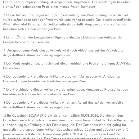
Die frühere Buchpreisbindung ist aufgehoben. Angaben zu Preissenkungen beziehen
sich auf den gebundenen Preis eines mangelfreien Exemplars.
Diese Artikel unterliegen nicht der Preisbindung, die Preisbindung dieser Artikel
2
wurde aufgehoben oder der Preis wurde vom Verlag gesenkt. Die jeweils zutreffende
Alternative wird Ihnen auf der Artikelseite dargestellt. Angaben zu Preissenkungen
beziehen sich auf den vorherigen Preis.
Durch Öffnen der Leseprobe willigen Sie ein, dass Daten an den Anbieter der
3
Leseprobe übermittelt werden.
Der gebundene Preis dieses Artikels wird nach Ablauf des auf der Artikelseite
4
dargestellten Datums vom Verlag angehoben.
Der Preisvergleich bezieht sich auf die unverbindliche Preisempfehlung (UVP) des
5
Herstellers.
Der gebundene Preis dieses Artikels wurde vom Verlag gesenkt. Angaben zu
6
Preissenkungen beziehen sich auf den vorherigen Preis.
Die Preisbindung dieses Artikels wurde aufgehoben. Angaben zu Preissenkungen
7
beziehen sich auf den letzten gebundenen Preis.
Der gebundene Preis dieses Artikels wird nach Ablauf des auf der Artikelseite
8
dargestellten Datums vom Verlag angehoben.
Ihr Gutschein SOMMER13 gilt bis einschließlich 10.08.2026. Sie können den
12
Gutschein ausschließlich online einlösen unter www.hugendubel.de. Keine Bestellung
zur Abholung mit Zahlung in der Filiale möglich. Der Gutschein ist nicht gültig für
gesetzlich preisgebundene Artikel (deutschsprachige Bücher und eBooks) sowie für
preisgebundene Kalender, tolino shine (4016621130466), tolino select und das
Hugendubel Hörbuch Abo. Der Gutschein ist nicht mit anderen Gutscheinen und