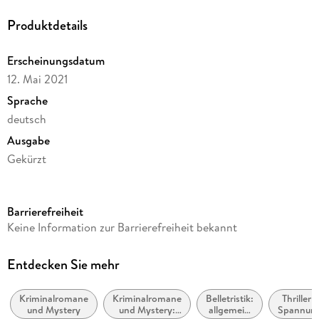
Produktdetails
Erscheinungsdatum
12. Mai 2021
Sprache
deutsch
Ausgabe
Gekürzt
Dateigröße
498,75 MB
Barrierefreiheit
Laufzeit
Keine Information zur Barrierefreiheit bekannt
707 Minuten
Reihe
Entdecken Sie mehr
Nicolas Guerlain ermittelt, 4
Kriminalromane
Kriminalromane
Belletristik:
Thriller /
Autor/Autorin
und Mystery
und Mystery:
allgemein
Spannun
Benjamin Cors