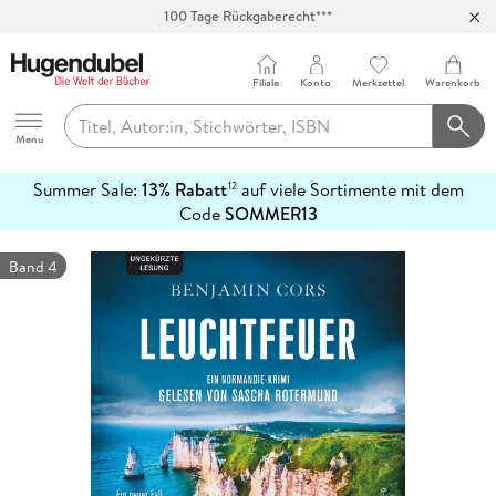
Abholung in über 100 Filialen
Filiale
Konto
Merkzettel
Warenkorb
Hugendubel
Menu
Summer Sale:
13% Rabatt
auf viele Sortimente mit dem
12
mehr
Code
SOMMER13
erfahren
Band 4