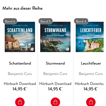
Nicolas, der in dem beschaulichen Küstenstädtchen
Mehr aus dieser Reihe
eigentlich Urlaub machen wollte, erkennt schnell, dass an der
felsigen Küste des Cotentin ein brutaler Mörder sein
Unwesen treibt
Band 6
Band 5
Band 4
Ungekürzte Lesung mit Sascha Rotermund.
Schattenland
Sturmwand
Leuchtfeuer
Benjamin Cors
Benjamin Cors
Benjamin Cors
Hörbuch Download
Hörbuch Download
Hörbuch Downloa
14,95 €
14,95 €
14,95 €
*
*
*