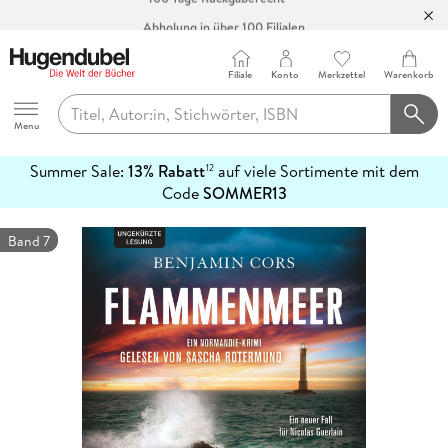
Abholung in über 100 Filialen
Filiale
Konto
Merkzettel
Warenkorb
Hugendubel
Menu
Summer Sale:
13% Rabatt
auf viele Sortimente mit dem
12
mehr
Code
SOMMER13
erfahren
Band 7