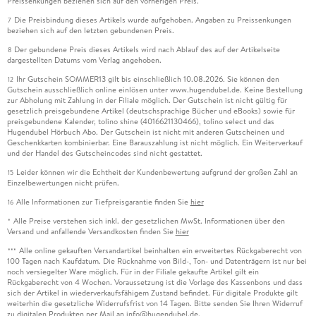
Preissenkungen beziehen sich auf den vorherigen Preis.
Die Preisbindung dieses Artikels wurde aufgehoben. Angaben zu Preissenkungen
7
beziehen sich auf den letzten gebundenen Preis.
Der gebundene Preis dieses Artikels wird nach Ablauf des auf der Artikelseite
8
dargestellten Datums vom Verlag angehoben.
Ihr Gutschein SOMMER13 gilt bis einschließlich 10.08.2026. Sie können den
12
Gutschein ausschließlich online einlösen unter www.hugendubel.de. Keine Bestellung
zur Abholung mit Zahlung in der Filiale möglich. Der Gutschein ist nicht gültig für
gesetzlich preisgebundene Artikel (deutschsprachige Bücher und eBooks) sowie für
preisgebundene Kalender, tolino shine (4016621130466), tolino select und das
Hugendubel Hörbuch Abo. Der Gutschein ist nicht mit anderen Gutscheinen und
Geschenkkarten kombinierbar. Eine Barauszahlung ist nicht möglich. Ein Weiterverkauf
und der Handel des Gutscheincodes sind nicht gestattet.
Leider können wir die Echtheit der Kundenbewertung aufgrund der großen Zahl an
15
Einzelbewertungen nicht prüfen.
Alle Informationen zur Tiefpreisgarantie finden Sie
hier
16
Alle Preise verstehen sich inkl. der gesetzlichen MwSt. Informationen über den
*
Versand und anfallende Versandkosten finden Sie
hier
Alle online gekauften Versandartikel beinhalten ein erweitertes Rückgaberecht von
***
100 Tagen nach Kaufdatum. Die Rücknahme von Bild-, Ton- und Datenträgern ist nur bei
noch versiegelter Ware möglich. Für in der Filiale gekaufte Artikel gilt ein
Rückgaberecht von 4 Wochen. Voraussetzung ist die Vorlage des Kassenbons und dass
sich der Artikel in wiederverkaufsfähigem Zustand befindet. Für digitale Produkte gilt
weiterhin die gesetzliche Widerrufsfrist von 14 Tagen. Bitte senden Sie Ihren Widerruf
zu digitalen Produkten per Mail an info@hugendubel.de.