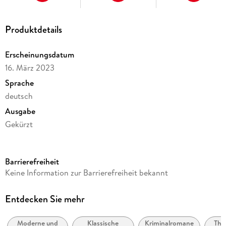
Produktdetails
Erscheinungsdatum
16. März 2023
Sprache
deutsch
Ausgabe
Gekürzt
Dateigröße
526,17 MB
Barrierefreiheit
Laufzeit
Keine Information zur Barrierefreiheit bekannt
703 Minuten
Reihe
Entdecken Sie mehr
Nicolas Guerlain ermittelt, 7
Moderne und
Klassische
Kriminalromane
Thri
Autor/Autorin