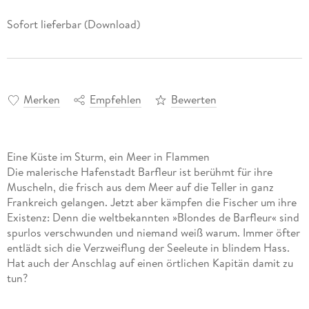
Sofort lieferbar (Download)
Merken
Empfehlen
Bewerten
Eine Küste im Sturm, ein Meer in Flammen
Die malerische Hafenstadt Barfleur ist berühmt für ihre
Muscheln, die frisch aus dem Meer auf die Teller in ganz
Frankreich gelangen. Jetzt aber kämpfen die Fischer um ihre
Existenz: Denn die weltbekannten »Blondes de Barfleur« sind
spurlos verschwunden und niemand weiß warum. Immer öfter
entlädt sich die Verzweiflung der Seeleute in blindem Hass.
Hat auch der Anschlag auf einen örtlichen Kapitän damit zu
tun?
Als wenig später ein Mann an Land gespült wird, dessen
Körper übersät ist mit Brandmalen, spitzt sich die Lage zu.