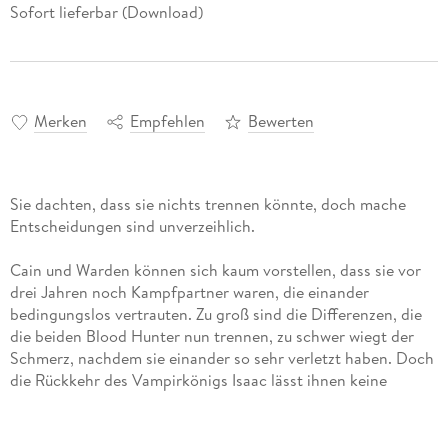
Sofort lieferbar (Download)
Merken
Empfehlen
Bewerten
Sie dachten, dass sie nichts trennen könnte, doch mache
Entscheidungen sind unverzeihlich.
Cain und Warden können sich kaum vorstellen, dass sie vor
drei Jahren noch Kampfpartner waren, die einander
bedingungslos vertrauten. Zu groß sind die Differenzen, die
die beiden Blood Hunter nun trennen, zu schwer wiegt der
Schmerz, nachdem sie einander so sehr verletzt haben. Doch
die Rückkehr des Vampirkönigs Isaac lässt ihnen keine
andere Wahl, als erneut zusammenzuarbeiten. Und während
sie gemeinsam um Leben und Tod kämpfen, müssen sie sich
fragen, ob es für sie beide nicht vielleicht doch eine zweite