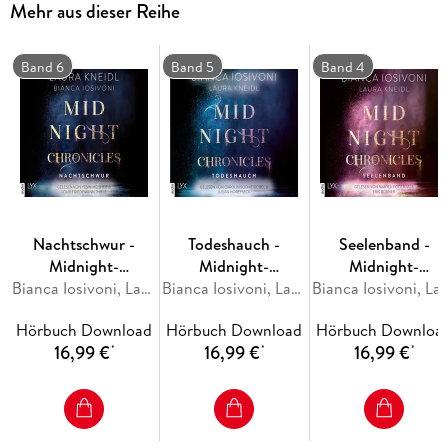
Mehr aus dieser Reihe
Chance geben kann . . .
Teil 2 der New-Adult-Fantasy-Reihe von Laura Kneidl und
Band 6
Band 5
Band 4
Bianca Iosivoni
Nachtschwur -
Todeshauch -
Seelenband -
Midnight-
Midnight-
Midnight-
Chronicles-Reihe,
Bianca Iosivoni, Laura Kneidl
Chronicles-Reihe,
Bianca Iosivoni, Laura Kneidl
Chronicles-Reihe,
Bianca Iosivoni, Lau
Teil 6
Teil 5
Teil 4
Hörbuch Download
Hörbuch Download
Hörbuch Downloa
16,99 €
16,99 €
16,99 €
*
*
*