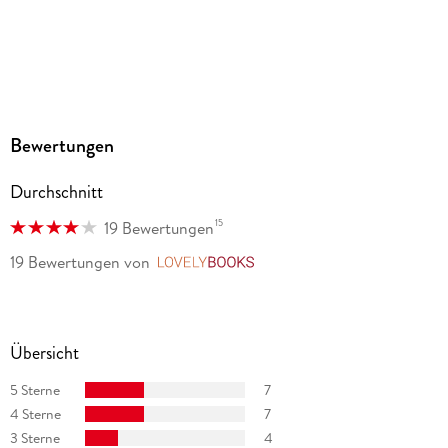
Audioinhalt
Hörbuch
GTIN
9783966350815
Bewertungen
Durchschnitt
15
19 Bewertungen
19 Bewertungen
von
LovelyBooks
Übersicht
5 Sterne
7
4 Sterne
7
3 Sterne
4