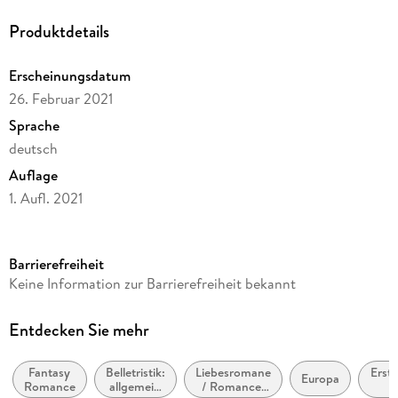
Produktdetails
Erscheinungsdatum
26. Februar 2021
Sprache
deutsch
Auflage
1. Aufl. 2021
Ausgabe
Ungekürzt
Barrierefreiheit
Dateigröße
Keine Information zur Barrierefreiheit bekannt
486,27 MB
Laufzeit
Entdecken Sie mehr
686 Minuten
Fantasy
Belletristik:
Liebesromane
Erste
Altersempfehlung
Europa
Romance
allgemein
/ Romance:
ab 16 Jahre