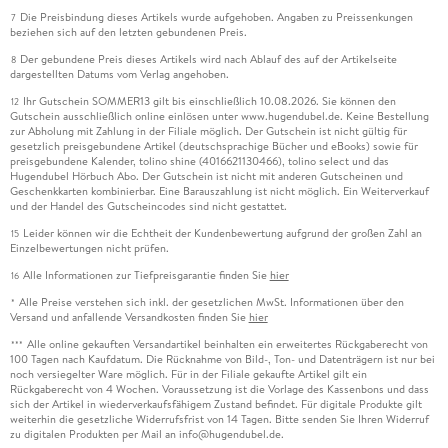
Die Preisbindung dieses Artikels wurde aufgehoben. Angaben zu Preissenkungen
7
beziehen sich auf den letzten gebundenen Preis.
Der gebundene Preis dieses Artikels wird nach Ablauf des auf der Artikelseite
8
dargestellten Datums vom Verlag angehoben.
Ihr Gutschein SOMMER13 gilt bis einschließlich 10.08.2026. Sie können den
12
Gutschein ausschließlich online einlösen unter www.hugendubel.de. Keine Bestellung
zur Abholung mit Zahlung in der Filiale möglich. Der Gutschein ist nicht gültig für
gesetzlich preisgebundene Artikel (deutschsprachige Bücher und eBooks) sowie für
preisgebundene Kalender, tolino shine (4016621130466), tolino select und das
Hugendubel Hörbuch Abo. Der Gutschein ist nicht mit anderen Gutscheinen und
Geschenkkarten kombinierbar. Eine Barauszahlung ist nicht möglich. Ein Weiterverkauf
und der Handel des Gutscheincodes sind nicht gestattet.
Leider können wir die Echtheit der Kundenbewertung aufgrund der großen Zahl an
15
Einzelbewertungen nicht prüfen.
Alle Informationen zur Tiefpreisgarantie finden Sie
hier
16
Alle Preise verstehen sich inkl. der gesetzlichen MwSt. Informationen über den
*
Versand und anfallende Versandkosten finden Sie
hier
Alle online gekauften Versandartikel beinhalten ein erweitertes Rückgaberecht von
***
100 Tagen nach Kaufdatum. Die Rücknahme von Bild-, Ton- und Datenträgern ist nur bei
noch versiegelter Ware möglich. Für in der Filiale gekaufte Artikel gilt ein
Rückgaberecht von 4 Wochen. Voraussetzung ist die Vorlage des Kassenbons und dass
sich der Artikel in wiederverkaufsfähigem Zustand befindet. Für digitale Produkte gilt
weiterhin die gesetzliche Widerrufsfrist von 14 Tagen. Bitte senden Sie Ihren Widerruf
zu digitalen Produkten per Mail an info@hugendubel.de.