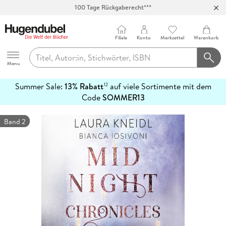
Abholung in über 100 Filialen
Filiale
Konto
Merkzettel
Warenkorb
Hugendubel
Menu
Summer Sale:
13% Rabatt
auf viele Sortimente mit dem
12
mehr
Code
SOMMER13
erfahren
Band 2