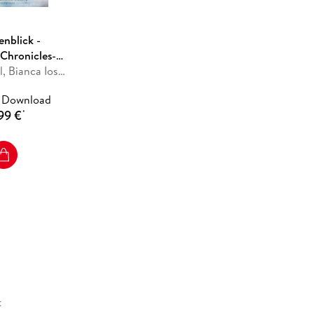
enblick -
Chronicles-
, Teil 1
Laura Kneidl, Bianca Iosivoni
 Download
99 €
*
t