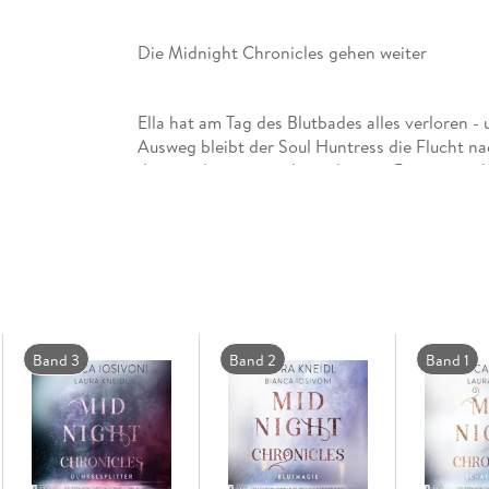
Die Midnight Chronicles gehen weiter
Ella hat am Tag des Blutbades alles verloren - 
Ausweg bleibt der Soul Huntress die Flucht na
dann steht ausgerechnet die eine Person wieder
versucht: Wayne McKinley. Einst ihr süßestes
schmerzvolle Erinnerung zu sein. Ella bleibt j
zusammenzuarbeiten, um ihren Fehler vom Tag
Gefahr hin, dass ihre Gefühle für den Hunter
werden.
Band 3
Band 2
Band 1
Teil 4 der Reihe trägt den Titel
SEELENBAND
und erzählt die Geschichte von Ella und Wayn