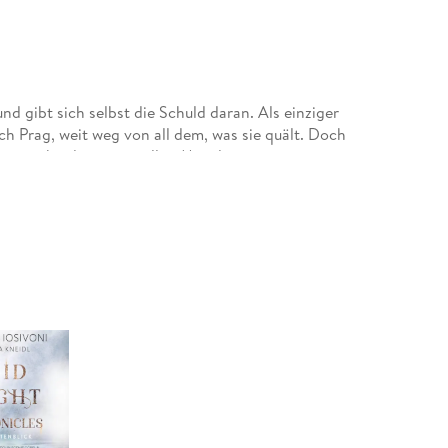
und gibt sich selbst die Schuld daran. Als einziger
ch Prag, weit weg von all dem, was sie quält. Doch
 vor ihr, die sie mit allen Mitteln zu vergessen
 Geheimnis, scheint Wayne nun nur noch eine
edoch keine andere Wahl, als mit ihm
 des Blutbades wiedergutzumachen. Auch auf die
 mit jeder gemeinsam verbrachten Minute stärker
e.