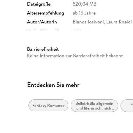
Dateigröße
520,04 MB
Altersempfehlung
ab 16 Jahre
Autor/Autorin
Bianca Iosivoni, Laura Kneidl
Verlag/Hersteller
LYX.audio
Family Sharing
Ja
Dateiformat
MP3
Barrierefreiheit
Keine Information zur Barrierefreiheit bekannt
GTIN
9783966350846
Entdecken Sie mehr
Belletristik: allgemein
L
Fantasy Romance
und literarisch, nicht
nach Genre