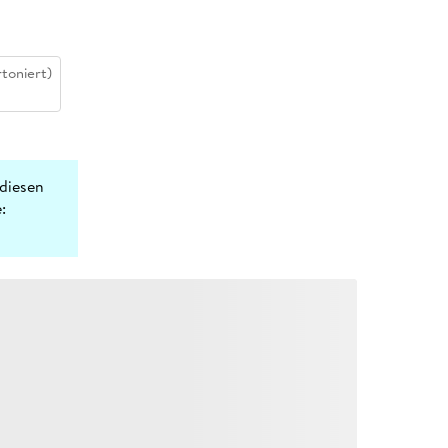
toniert)
diesen
: