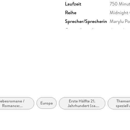
Laufzeit
750 Minu
Reihe
Midnight 
Sprecher/Sprecherin
Marylu Po
Originalsprache
deutsch
Produktart
MP3 form
Audioinhalt
Hörbuch
iebesromane /
Erste Hälfte 21.
Themen,
Europa
Romance:
Jahrhundert (ca.
speziell
Romantasy,
2000 bis ca. 2050)
und/ode
paranormal
ri