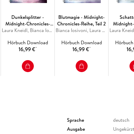
Dunkelsplitter -
Blutmagie - Midnight-
Schatt
Midnight-Chronicles-
Chronicles-Reihe, Teil 2
Midnight-
Reihe, Teil 3
Laura Kneidl, Bianca Iosivoni
Bianca Iosivoni, Laura Kneidl
Reihe
Hörbuch Download
Hörbuch Download
Hörbuch
16,99 €
16,99 €
16,
*
*
Sprache
deutsch
Ausgabe
Ungekürz