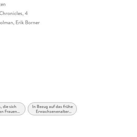
ten
Chronicles, 4
olman, Erik Borner
at
 die sich
In Bezug auf das frühe
 an Frauen
Erwachsenenalter
r Mädchen
(New Adult)
chten