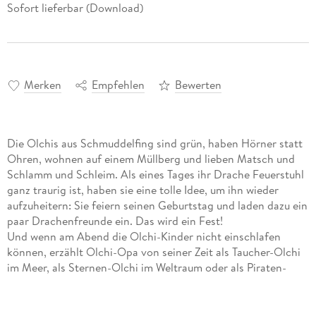
Sofort lieferbar (Download)
Merken
Empfehlen
Bewerten
Die Olchis aus Schmuddelfing sind grün, haben Hörner statt
Ohren, wohnen auf einem Müllberg und lieben Matsch und
Schlamm und Schleim. Als eines Tages ihr Drache Feuerstuhl
ganz traurig ist, haben sie eine tolle Idee, um ihn wieder
aufzuheitern: Sie feiern seinen Geburtstag und laden dazu ein
paar Drachenfreunde ein. Das wird ein Fest!
Und wenn am Abend die Olchi-Kinder nicht einschlafen
können, erzählt Olchi-Opa von seiner Zeit als Taucher-Olchi
im Meer, als Sternen-Olchi im Weltraum oder als Piraten-
Olchi im Stillen Ozean. Von so vielen tollen Geschichten
werden sogar die Olchi-Kinder krötig müde, kuscheln sich auf
ihre Müffelmatratzen und schlafen sofort ein.