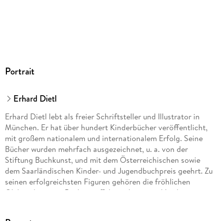
Audioinhalt
Hörbuch
GTIN
9783837364781
Portrait
Erhard Dietl
Erhard Dietl lebt als freier Schriftsteller und Illustrator in
München. Er hat über hundert Kinderbücher veröffentlicht,
mit großem nationalem und internationalem Erfolg. Seine
Bücher wurden mehrfach ausgezeichnet, u. a. von der
Stiftung Buchkunst, und mit dem Österreichischen sowie
dem Saarländischen Kinder- und Jugendbuchpreis geehrt. Zu
seinen erfolgreichsten Figuren gehören die fröhlichen
Olchis, die sogar Büchermuffel zum Lesen und Lachen
bringen.