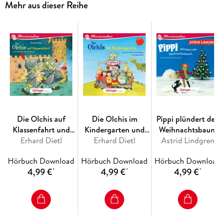
Mehr aus dieser Reihe
Mit den Geschichten
- "Die Olchis aus Schmuddelfing"
- "Ein Drachenfest für Feuerstuhl"
- "Olchi-Opas krötigste Abenteuer"
Vorgelesen von Robert Missler und untermalt mit vielen
Geräuschen und Musik
Die Olchis auf
Die Olchis im
Pippi plündert de
Klassenfahrt und
Kindergarten und
Weihnachtsbaum
andere Geschichten
Erhard Dietl
zwei weitere
Erhard Dietl
und eine weitere
Astrid Lindgren
Geschichten
Geschichte
Hörbuch Download
Hörbuch Download
Hörbuch Downloa
4,99 €
4,99 €
4,99 €
*
*
*