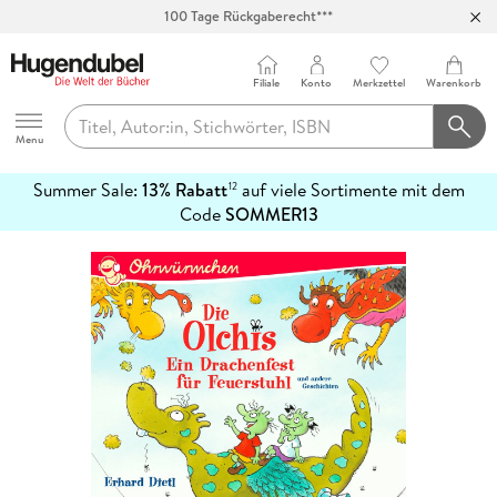
Abholung in über 100 Filialen
Filiale
Konto
Merkzettel
Warenkorb
Hugendubel
Menu
Summer Sale:
13% Rabatt
auf viele Sortimente mit dem
12
mehr
Code
SOMMER13
erfahren