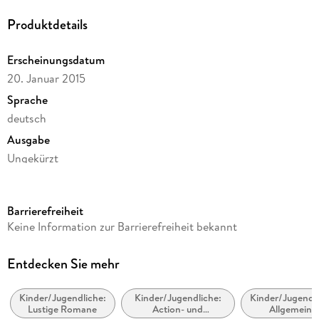
Produktdetails
Erscheinungsdatum
20. Januar 2015
Sprache
deutsch
Ausgabe
Ungekürzt
Dateigröße
48,59 MB
Barrierefreiheit
Laufzeit
Keine Information zur Barrierefreiheit bekannt
43 Minuten
Altersempfehlung
Entdecken Sie mehr
von 3 bis 5 Jahren
Kinder/Jugendliche:
Kinder/Jugendliche:
Kinder/Jugendli
Reihe
Lustige Romane
Action- und
Allgemeine
Ohrwürmchen