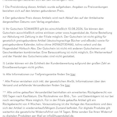
Die Preisbindung dieses Artikels wurde aufgehoben. Angaben zu Preissenkungen
7
beziehen sich auf den letzten gebundenen Preis.
Der gebundene Preis dieses Artikels wird nach Ablauf des auf der Artikelseite
8
dargestellten Datums vom Verlag angehoben.
Ihr Gutschein SOMMER13 gilt bis einschließlich 10.08.2026. Sie können den
12
Gutschein ausschließlich online einlösen unter www.hugendubel.de. Keine Bestellung
zur Abholung mit Zahlung in der Filiale möglich. Der Gutschein ist nicht gültig für
gesetzlich preisgebundene Artikel (deutschsprachige Bücher und eBooks) sowie für
preisgebundene Kalender, tolino shine (4016621130466), tolino select und das
Hugendubel Hörbuch Abo. Der Gutschein ist nicht mit anderen Gutscheinen und
Geschenkkarten kombinierbar. Eine Barauszahlung ist nicht möglich. Ein Weiterverkauf
und der Handel des Gutscheincodes sind nicht gestattet.
Leider können wir die Echtheit der Kundenbewertung aufgrund der großen Zahl an
15
Einzelbewertungen nicht prüfen.
Alle Informationen zur Tiefpreisgarantie finden Sie
hier
16
Alle Preise verstehen sich inkl. der gesetzlichen MwSt. Informationen über den
*
Versand und anfallende Versandkosten finden Sie
hier
Alle online gekauften Versandartikel beinhalten ein erweitertes Rückgaberecht von
***
100 Tagen nach Kaufdatum. Die Rücknahme von Bild-, Ton- und Datenträgern ist nur bei
noch versiegelter Ware möglich. Für in der Filiale gekaufte Artikel gilt ein
Rückgaberecht von 4 Wochen. Voraussetzung ist die Vorlage des Kassenbons und dass
sich der Artikel in wiederverkaufsfähigem Zustand befindet. Für digitale Produkte gilt
weiterhin die gesetzliche Widerrufsfrist von 14 Tagen. Bitte senden Sie Ihren Widerruf
zu digitalen Produkten per Mail an info@hugendubel.de.