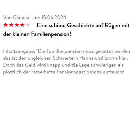
Von
Claudia -
am
15.06.2024
Eine schöne Geschichte auf Rügen mit
der kleinen Familienpension!
Inhaltsangabe: "Die Familienpension muss gerettet werden
das ist den ungleichen Schwestern Hanna und Emma klar.
Doch das Geld wird knapp und die Lage schwieriger, als
plötzlich der rätselhafte Pensionsgast Sascha auftaucht
Gegensätzlicher könnten Hanna und ihre Zwillingschwester
nicht sein: Während Emma durch die Weltgeschichte reist
und ihr Leben genießt, führt Hanna gemeinsam mit dem
Vater eine kleine Pension auf Rügen. Sie hält die Stellung im
Gästehaus, obwohl dieses kurz vor dem Aus steht und ihr
Vater zudem noch an Alzheimer erkrankt ist.
Von maritimer Leichtigkeit und Romantik kann Hannah nur