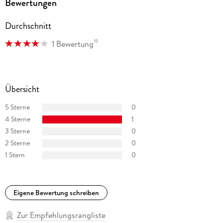
Bewertungen
»Rügenträume und Meeresrauschen« war ihre erste
Durchschnitt
Veröffentlichung im Zeilenfluss-Verlag.
15
1 Bewertung
Übersicht
5 Sterne
0
4 Sterne
1
3 Sterne
0
2 Sterne
0
1 Stern
0
Eigene Bewertung schreiben
Zur Empfehlungsrangliste