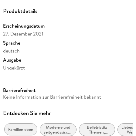
Produktdetails
Erscheinungsdatum
27. Dezember 2021
Sprache
deutsch
Ausgabe
Ungekürzt
Dateigröße
488,09 MB
Barrierefreiheit
Laufzeit
Keine Information zur Barrierefreiheit bekannt
695 Minuten
Altersempfehlung
Entdecken Sie mehr
ab 16 Jahre
Moderne und
Belletristik:
Liebesr
Reihe
Familienleben
zeitgenössische
Themen,
West
Inselträume, 1