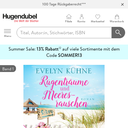
100 Tage Rückgaberecht***
Abholung in über 100 Filialen
Filiale
Konto
Merkzettel
Warenkorb
Hugendubel
Menu
Summer Sale:
13% Rabatt
auf viele Sortimente mit dem
12
mehr
Code
SOMMER13
erfahren
Band 1