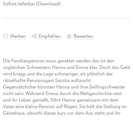
Sofort lieferbar (Download)
Merken
Empfehlen
Bewerten
Die Familienpension muss gerettet werden das ist den
ungleichen Schwestern Hanna und Emma klar. Doch das Geld
wird knapp und die Lage schwieriger, als plötzlich der
rätselhafte Pensionsgast Sascha auftaucht
Gegensätzlicher könnten Hanna und ihre Zwillingschwester
nicht sein: Während Emma durch die Weltgeschichte reist
und ihr Leben genießt, führt Hanna gemeinsam mit dem
Vater eine kleine Pension auf Rügen. Sie hält die Stellung im
Gästehaus, obwohl dieses kurz vor dem Aus steht und ihr
Vater zudem noch an Alzheimer erkrankt ist.
Von maritimer Leichtigkeit und Romantik kann Hannah nur
träumen, als plötzlich Sascha, der neue Gast aus Hamburg,