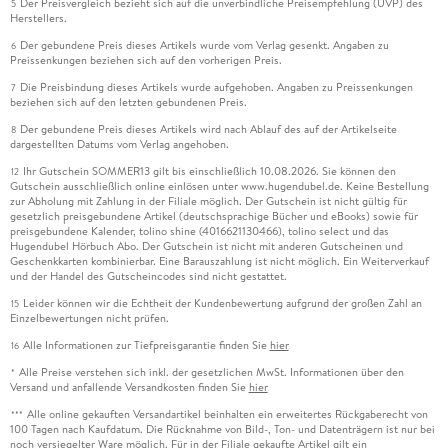
Der Preisvergleich bezieht sich auf die unverbindliche Preisempfehlung (UVP) des
5
Herstellers.
Der gebundene Preis dieses Artikels wurde vom Verlag gesenkt. Angaben zu
6
Preissenkungen beziehen sich auf den vorherigen Preis.
Die Preisbindung dieses Artikels wurde aufgehoben. Angaben zu Preissenkungen
7
beziehen sich auf den letzten gebundenen Preis.
Der gebundene Preis dieses Artikels wird nach Ablauf des auf der Artikelseite
8
dargestellten Datums vom Verlag angehoben.
Ihr Gutschein SOMMER13 gilt bis einschließlich 10.08.2026. Sie können den
12
Gutschein ausschließlich online einlösen unter www.hugendubel.de. Keine Bestellung
zur Abholung mit Zahlung in der Filiale möglich. Der Gutschein ist nicht gültig für
gesetzlich preisgebundene Artikel (deutschsprachige Bücher und eBooks) sowie für
preisgebundene Kalender, tolino shine (4016621130466), tolino select und das
Hugendubel Hörbuch Abo. Der Gutschein ist nicht mit anderen Gutscheinen und
Geschenkkarten kombinierbar. Eine Barauszahlung ist nicht möglich. Ein Weiterverkauf
und der Handel des Gutscheincodes sind nicht gestattet.
Leider können wir die Echtheit der Kundenbewertung aufgrund der großen Zahl an
15
Einzelbewertungen nicht prüfen.
Alle Informationen zur Tiefpreisgarantie finden Sie
hier
16
Alle Preise verstehen sich inkl. der gesetzlichen MwSt. Informationen über den
*
Versand und anfallende Versandkosten finden Sie
hier
Alle online gekauften Versandartikel beinhalten ein erweitertes Rückgaberecht von
***
100 Tagen nach Kaufdatum. Die Rücknahme von Bild-, Ton- und Datenträgern ist nur bei
noch versiegelter Ware möglich. Für in der Filiale gekaufte Artikel gilt ein