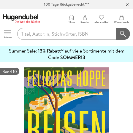
100 Tage Rückgaberecht***
Abholung in über 100 Filialen
Filiale
Konto
Merkzettel
Warenkorb
Hugendubel
Menu
Summer Sale:
13% Rabatt
auf viele Sortimente mit dem
12
mehr
Code
SOMMER13
erfahren
Band 10