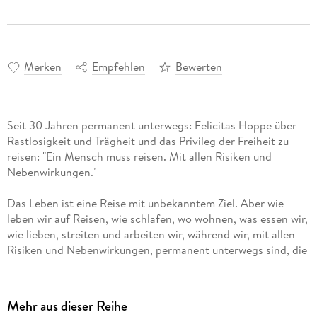
Merken
Empfehlen
Bewerten
Seit 30 Jahren permanent unterwegs: Felicitas Hoppe über
Rastlosigkeit und Trägheit und das Privileg der Freiheit zu
reisen: "Ein Mensch muss reisen. Mit allen Risiken und
Nebenwirkungen."
Das Leben ist eine Reise mit unbekanntem Ziel. Aber wie
leben wir auf Reisen, wie schlafen, wo wohnen, was essen wir,
wie lieben, streiten und arbeiten wir, während wir, mit allen
Risiken und Nebenwirkungen, permanent unterwegs sind, die
Welt zu erkunden, um dem Ort unserer Sehnsucht ein Stück
näher zu kommen? Wer wüsste das besser als Felicitas
Hoppe, die seit ihrer Weltumrundung auf einem
Mehr aus dieser Reihe
Containerfrachtschiff mit ihrer Fantasie und Erzähllust