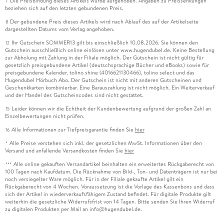
Die Preisbindung dieses Artikels wurde aufgehoben. Angaben zu Preissenkungen
7
beziehen sich auf den letzten gebundenen Preis.
Der gebundene Preis dieses Artikels wird nach Ablauf des auf der Artikelseite
8
dargestellten Datums vom Verlag angehoben.
Ihr Gutschein SOMMER13 gilt bis einschließlich 10.08.2026. Sie können den
12
Gutschein ausschließlich online einlösen unter www.hugendubel.de. Keine Bestellung
zur Abholung mit Zahlung in der Filiale möglich. Der Gutschein ist nicht gültig für
gesetzlich preisgebundene Artikel (deutschsprachige Bücher und eBooks) sowie für
preisgebundene Kalender, tolino shine (4016621130466), tolino select und das
Hugendubel Hörbuch Abo. Der Gutschein ist nicht mit anderen Gutscheinen und
Geschenkkarten kombinierbar. Eine Barauszahlung ist nicht möglich. Ein Weiterverkauf
und der Handel des Gutscheincodes sind nicht gestattet.
Leider können wir die Echtheit der Kundenbewertung aufgrund der großen Zahl an
15
Einzelbewertungen nicht prüfen.
Alle Informationen zur Tiefpreisgarantie finden Sie
hier
16
Alle Preise verstehen sich inkl. der gesetzlichen MwSt. Informationen über den
*
Versand und anfallende Versandkosten finden Sie
hier
Alle online gekauften Versandartikel beinhalten ein erweitertes Rückgaberecht von
***
100 Tagen nach Kaufdatum. Die Rücknahme von Bild-, Ton- und Datenträgern ist nur bei
noch versiegelter Ware möglich. Für in der Filiale gekaufte Artikel gilt ein
Rückgaberecht von 4 Wochen. Voraussetzung ist die Vorlage des Kassenbons und dass
sich der Artikel in wiederverkaufsfähigem Zustand befindet. Für digitale Produkte gilt
weiterhin die gesetzliche Widerrufsfrist von 14 Tagen. Bitte senden Sie Ihren Widerruf
zu digitalen Produkten per Mail an info@hugendubel.de.