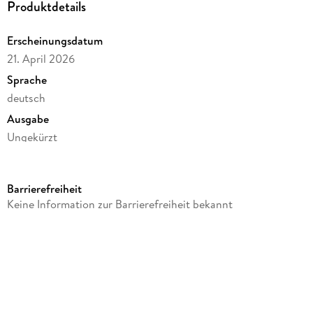
Produktdetails
Erscheinungsdatum
21. April 2026
Sprache
deutsch
Ausgabe
Ungekürzt
Dateigröße
143,85 MB
Barrierefreiheit
Laufzeit
Keine Information zur Barrierefreiheit bekannt
221 Minuten
Reihe
Leben, 10
Autor/Autorin
Felicitas Hoppe