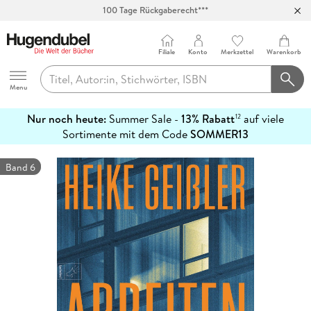
Abholung in über 100 Filialen
Filiale
Konto
Merkzettel
Warenkorb
Hugendubel
Menu
Nur noch heute:
Summer Sale -
13% Rabatt
auf viele
12
mehr
Sortimente mit dem Code
SOMMER13
erfahren
Band 6