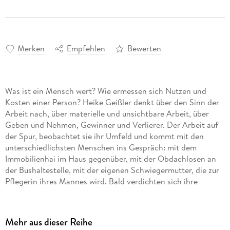
Merken
Empfehlen
Bewerten
Was ist ein Mensch wert? Wie ermessen sich Nutzen und
Kosten einer Person? Heike Geißler denkt über den Sinn der
Arbeit nach, über materielle und unsichtbare Arbeit, über
Geben und Nehmen, Gewinner und Verlierer. Der Arbeit auf
der Spur, beobachtet sie ihr Umfeld und kommt mit den
unterschiedlichsten Menschen ins Gespräch: mit dem
Immobilienhai im Haus gegenüber, mit der Obdachlosen an
der Bushaltestelle, mit der eigenen Schwiegermutter, die zur
Pflegerin ihres Mannes wird. Bald verdichten sich ihre
Beobachtungen zu einem Panoptikum modernen Arbeitens,
das die tiefen Gräben zwischen Überleben und Wachstum
aufzeigt. Heike Geißler, Tochter einer ostdeutschen
Mehr aus dieser Reihe
Arbeiterfamilie, zweifache Mutter und systemkritische