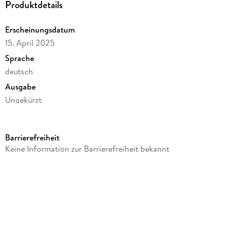
Produktdetails
Erscheinungsdatum
15. April 2025
Sprache
deutsch
Ausgabe
Ungekürzt
Dateigröße
132,72 MB
Barrierefreiheit
Laufzeit
Keine Information zur Barrierefreiheit bekannt
188 Minuten
Reihe
Leben, 6
Autor/Autorin
Heike Geißler