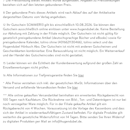
Die Preisbindung dieses Artikels wurde aufgehoben. Angaben zu Preissenkungen
7
beziehen sich auf den letzten gebundenen Preis.
Der gebundene Preis dieses Artikels wird nach Ablauf des auf der Artikelseite
8
dargestellten Datums vom Verlag angehoben.
Ihr Gutschein SOMMER13 gilt bis einschließlich 10.08.2026. Sie können den
12
Gutschein ausschließlich online einlösen unter www.hugendubel.de. Keine Bestellung
zur Abholung mit Zahlung in der Filiale möglich. Der Gutschein ist nicht gültig für
gesetzlich preisgebundene Artikel (deutschsprachige Bücher und eBooks) sowie für
preisgebundene Kalender, tolino shine (4016621130466), tolino select und das
Hugendubel Hörbuch Abo. Der Gutschein ist nicht mit anderen Gutscheinen und
Geschenkkarten kombinierbar. Eine Barauszahlung ist nicht möglich. Ein Weiterverkauf
und der Handel des Gutscheincodes sind nicht gestattet.
Leider können wir die Echtheit der Kundenbewertung aufgrund der großen Zahl an
15
Einzelbewertungen nicht prüfen.
Alle Informationen zur Tiefpreisgarantie finden Sie
hier
16
Alle Preise verstehen sich inkl. der gesetzlichen MwSt. Informationen über den
*
Versand und anfallende Versandkosten finden Sie
hier
Alle online gekauften Versandartikel beinhalten ein erweitertes Rückgaberecht von
***
100 Tagen nach Kaufdatum. Die Rücknahme von Bild-, Ton- und Datenträgern ist nur bei
noch versiegelter Ware möglich. Für in der Filiale gekaufte Artikel gilt ein
Rückgaberecht von 4 Wochen. Voraussetzung ist die Vorlage des Kassenbons und dass
sich der Artikel in wiederverkaufsfähigem Zustand befindet. Für digitale Produkte gilt
weiterhin die gesetzliche Widerrufsfrist von 14 Tagen. Bitte senden Sie Ihren Widerruf
zu digitalen Produkten per Mail an info@hugendubel.de.