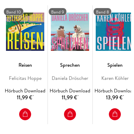
Autorin, widmet sich der Arbeit in ihrer üblichen Manier:
politisch, poetisch, radikal.
Band 10
Band 9
Band 8
Reisen
Sprechen
Spielen
Felicitas Hoppe
Daniela Dröscher
Karen Köhler
Hörbuch Download
Hörbuch Download
Hörbuch Downloa
11,99 €
11,99 €
13,99 €
*
*
*