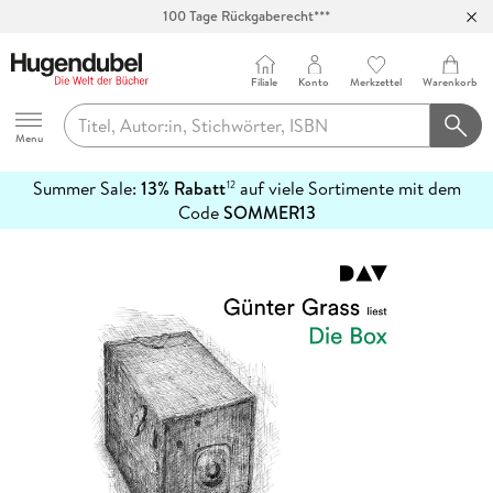
100 Tage Rückgaberecht***
Abholung in über 100 Filialen
Filiale
Konto
Merkzettel
Warenkorb
Hugendubel
Menu
Summer Sale:
13% Rabatt
auf viele Sortimente mit dem
12
mehr
Code
SOMMER13
erfahren