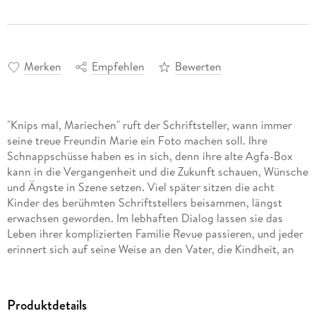
Merken
Empfehlen
Bewerten
"Knips mal, Mariechen" ruft der Schriftsteller, wann immer
seine treue Freundin Marie ein Foto machen soll. Ihre
Schnappschüsse haben es in sich, denn ihre alte Agfa-Box
kann in die Vergangenheit und die Zukunft schauen, Wünsche
und Ängste in Szene setzen. Viel später sitzen die acht
Kinder des berühmten Schriftstellers beisammen, längst
erwachsen geworden. Im lebhaften Dialog lassen sie das
Leben ihrer komplizierten Familie Revue passieren, und jeder
erinnert sich auf seine Weise an den Vater, die Kindheit, an
Maries Wunder-Box und ihre verblüffenden Bilder. Virtuos
interpretiert Günter Grass diese
"Dunkelkammergeschichten", in denen Realität und Fiktion
Produktdetails
untrennbar miteinander verwoben sind. Ungekürzte Lesung 1