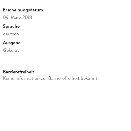
mp3-CD | ca. 6 h 44 min
Erscheinungsdatum
09. März 2018
Sprache
deutsch
Ausgabe
Gekürzt
Dateigröße
282,43 MB
Barrierefreiheit
Laufzeit
Keine Information zur Barrierefreiheit bekannt
405 Minuten
Autor/Autorin
Günter Grass
Sprecher/Sprecherin
Günter Grass
Verlag/Hersteller