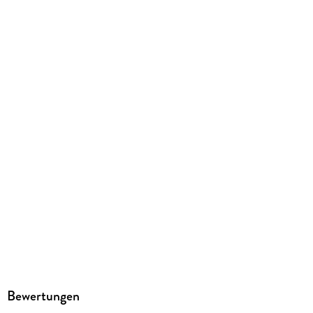
Der Audio Verlag
Family Sharing
Ja
Produktart
MP3 format
Dateiformat
MP3
Audioinhalt
Hörbuch
GTIN
9783742405289
Bewertungen