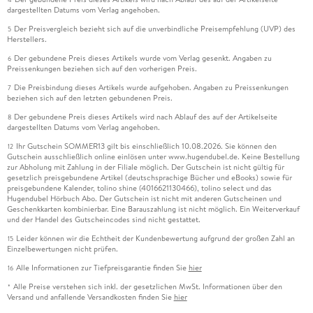
dargestellten Datums vom Verlag angehoben.
Der Preisvergleich bezieht sich auf die unverbindliche Preisempfehlung (UVP) des
5
Herstellers.
Der gebundene Preis dieses Artikels wurde vom Verlag gesenkt. Angaben zu
6
Preissenkungen beziehen sich auf den vorherigen Preis.
Die Preisbindung dieses Artikels wurde aufgehoben. Angaben zu Preissenkungen
7
beziehen sich auf den letzten gebundenen Preis.
Der gebundene Preis dieses Artikels wird nach Ablauf des auf der Artikelseite
8
dargestellten Datums vom Verlag angehoben.
Ihr Gutschein SOMMER13 gilt bis einschließlich 10.08.2026. Sie können den
12
Gutschein ausschließlich online einlösen unter www.hugendubel.de. Keine Bestellung
zur Abholung mit Zahlung in der Filiale möglich. Der Gutschein ist nicht gültig für
gesetzlich preisgebundene Artikel (deutschsprachige Bücher und eBooks) sowie für
preisgebundene Kalender, tolino shine (4016621130466), tolino select und das
Hugendubel Hörbuch Abo. Der Gutschein ist nicht mit anderen Gutscheinen und
Geschenkkarten kombinierbar. Eine Barauszahlung ist nicht möglich. Ein Weiterverkauf
und der Handel des Gutscheincodes sind nicht gestattet.
Leider können wir die Echtheit der Kundenbewertung aufgrund der großen Zahl an
15
Einzelbewertungen nicht prüfen.
Alle Informationen zur Tiefpreisgarantie finden Sie
hier
16
Alle Preise verstehen sich inkl. der gesetzlichen MwSt. Informationen über den
*
Versand und anfallende Versandkosten finden Sie
hier