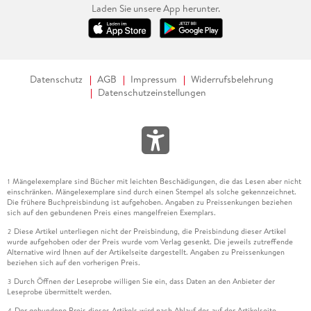
Laden Sie unsere App herunter.
Datenschutz
AGB
Impressum
Widerrufsbelehrung
Datenschutzeinstellungen
Mängelexemplare sind Bücher mit leichten Beschädigungen, die das Lesen aber nicht
1
einschränken. Mängelexemplare sind durch einen Stempel als solche gekennzeichnet.
Die frühere Buchpreisbindung ist aufgehoben. Angaben zu Preissenkungen beziehen
sich auf den gebundenen Preis eines mangelfreien Exemplars.
Diese Artikel unterliegen nicht der Preisbindung, die Preisbindung dieser Artikel
2
wurde aufgehoben oder der Preis wurde vom Verlag gesenkt. Die jeweils zutreffende
Alternative wird Ihnen auf der Artikelseite dargestellt. Angaben zu Preissenkungen
beziehen sich auf den vorherigen Preis.
Durch Öffnen der Leseprobe willigen Sie ein, dass Daten an den Anbieter der
3
Leseprobe übermittelt werden.
Der gebundene Preis dieses Artikels wird nach Ablauf des auf der Artikelseite
4