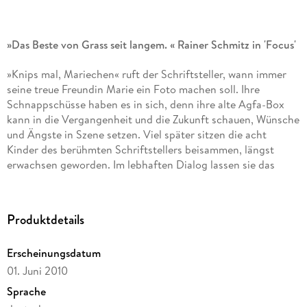
»Das Beste von Grass seit langem. « Rainer Schmitz in 'Focus'
»Knips mal, Mariechen« ruft der Schriftsteller, wann immer
seine treue Freundin Marie ein Foto machen soll. Ihre
Schnappschüsse haben es in sich, denn ihre alte Agfa-Box
kann in die Vergangenheit und die Zukunft schauen, Wünsche
und Ängste in Szene setzen. Viel später sitzen die acht
Kinder des berühmten Schriftstellers beisammen, längst
erwachsen geworden. Im lebhaften Dialog lassen sie das
Leben ihrer komplizierten Familie Revue passieren, und jeder
erinnert sich auf seine Weise an den Vater, die Kindheit, an
Maries Wunder-Box und ihre verblüffenden Bilder.
Produktdetails
Inhalt:
Erscheinungsdatum
- Übriggeblieben
01. Juni 2010
Sprache
- Ohne Blitzlicht