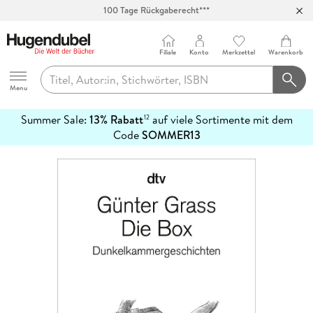
100 Tage Rückgaberecht***
Abholung in über 100 Filialen
Filiale
Konto
Merkzettel
Warenkorb
Hugendubel
Menu
Summer Sale:
13% Rabatt
auf viele Sortimente mit dem
12
mehr
Code
SOMMER13
erfahren