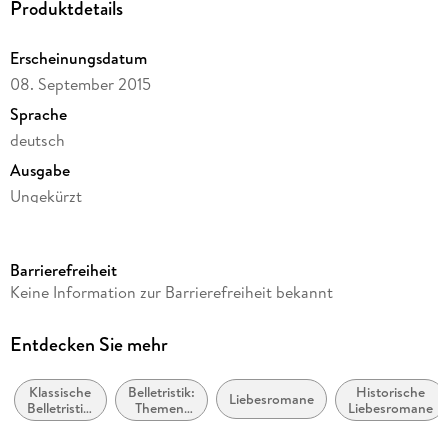
Produktdetails
Erscheinungsdatum
08. September 2015
Sprache
deutsch
Ausgabe
Ungekürzt
Dateigröße
72,28 MB
Barrierefreiheit
Laufzeit
Keine Information zur Barrierefreiheit bekannt
75 Minuten
Reihe
Entdecken Sie mehr
Manesse Bibliothek der Weltliteratur
Klassische
Belletristik:
Historische
Autor/Autorin
Liebesromane
Belletristik:
Themen,
Liebesromane
Jane Austen
allgemein
Stoffe,
und
Motive: