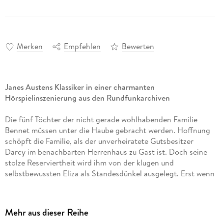
Merken
Empfehlen
Bewerten
Janes Austens Klassiker in einer charmanten
Hörspielinszenierung aus den Rundfunkarchiven
Die fünf Töchter der nicht gerade wohlhabenden Familie
Bennet müssen unter die Haube gebracht werden. Hoffnung
schöpft die Familie, als der unverheiratete Gutsbesitzer
Darcy im benachbarten Herrenhaus zu Gast ist. Doch seine
stolze Reserviertheit wird ihm von der klugen und
selbstbewussten Eliza als Standesdünkel ausgelegt. Erst wenn
Eliza ihre Vorurteile und Darcy seinen Stolz ablegt, kann sich
das Hochzeitskarussell wieder drehen.
Mehr aus dieser Reihe