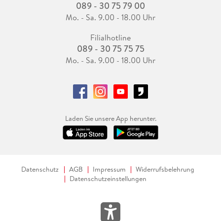
089 - 30 75 79 00
Es war spannend, interessant, lustig und nahm mich völlig
mit. Und obwohl ich "Stolz und Vorurteil" oft gelesen und
Mo. - Sa. 9.00 - 18.00 Uhr
gesehen habe, konnte ich es neu entdecken, was ich absolut
Filialhotline
liebte. Von mir gibt es eine klare Empfehlung.
089 - 30 75 75 75
Mo. - Sa. 9.00 - 18.00 Uhr
Laden Sie unsere App herunter.
Datenschutz
AGB
Impressum
Widerrufsbelehrung
Datenschutzeinstellungen