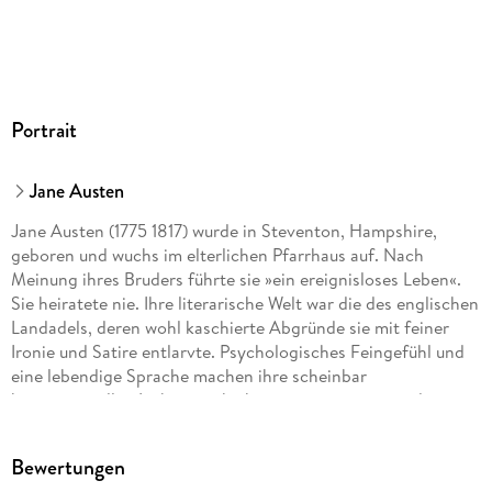
Portrait
Jane Austen
Jane Austen (1775 1817) wurde in Steventon, Hampshire,
geboren und wuchs im elterlichen Pfarrhaus auf. Nach
Meinung ihres Bruders führte sie »ein ereignisloses Leben«.
Sie heiratete nie. Ihre literarische Welt war die des englischen
Landadels, deren wohl kaschierte Abgründe sie mit feiner
Ironie und Satire entlarvte. Psychologisches Feingefühl und
eine lebendige Sprache machen ihre scheinbar
konventionellen Liebesgeschichten zu einer spannenden
Lektüre. Vor einigen Jahren wurde Jane Austen auch vom
Kino wiederentdeckt: »Sinn und Sinnlichkeit« mit Emma
Bewertungen
Thompson und Kate Winslet gewann 1996 den Golden Globe