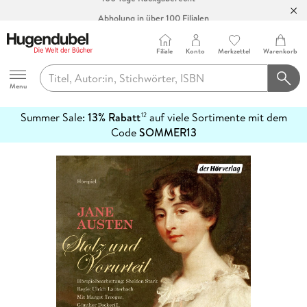
Abholung in über 100 Filialen
Filiale
Konto
Merkzettel
Warenkorb
Hugendubel
Menu
Summer Sale:
13% Rabatt
auf viele Sortimente mit dem
12
mehr
Code
SOMMER13
erfahren