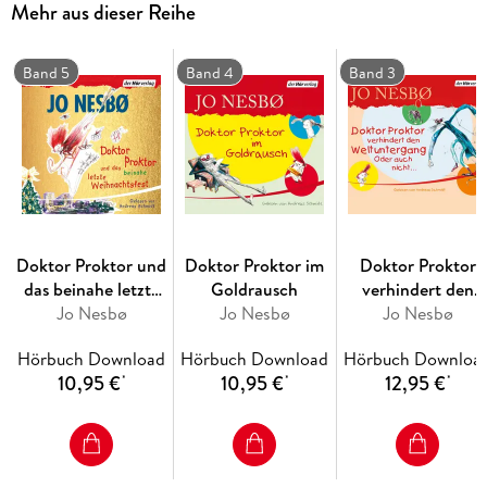
Mehr aus dieser Reihe
(Laufzeit: 58 min)
Band 5
Band 4
Band 3
Doktor Proktor und
Doktor Proktor im
Doktor Proktor
das beinahe letzte
Goldrausch
verhindert den
Weihnachtsfest
Jo Nesbø
Jo Nesbø
Weltuntergang.
Jo Nesbø
Oder auch nicht ..
Hörbuch Download
Hörbuch Download
Hörbuch Downloa
10,95 €
10,95 €
12,95 €
*
*
*