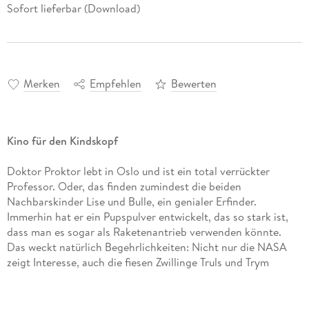
Sofort lieferbar (Download)
Merken
Empfehlen
Bewerten
Kino für den Kindskopf
Doktor Proktor lebt in Oslo und ist ein total verrückter
Professor. Oder, das finden zumindest die beiden
Nachbarskinder Lise und Bulle, ein genialer Erfinder.
Immerhin hat er ein Pupspulver entwickelt, das so stark ist,
dass man es sogar als Raketenantrieb verwenden könnte.
Das weckt natürlich Begehrlichkeiten: Nicht nur die NASA
zeigt Interesse, auch die fiesen Zwillinge Truls und Trym
versuchen ihm die Erfindung zu stehlen. Hier sind Lise und
Bulle gefragt, denn das muss auf jeden Fall verhindern
werden!