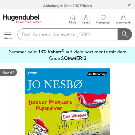
Abholung in über 100 Filialen
Filiale
Konto
Merkzettel
Warenkorb
Hugendubel
Menu
Summer Sale:
13% Rabatt
auf viele Sortimente mit dem
12
mehr
Code
SOMMER13
erfahren
Band 1