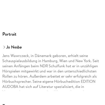
GTIN
9783844518856
Portrait
Jo Nesbø
Jens Wawrczeck, in Dänemark geboren, erhielt seine
Schauspielausbildung in Hamburg, Wien und New York. Seit
seinen Anfängen beim NDR Schulfunk hat er in unzähligen
Hörspielen mitgewirkt und war in den unterschiedlichsten
Rollen zu hören. Außerdem arbeitet er sehr erfolgreich als
Hörbuchsprecher. Seine eigene Hörbuchedition EDITION
AUDOBA hat sich auf Literatur spezialisiert, die in
Vergessenheit geraten ist. Jens Wawrczeck ist zudem
regelmäßig auf der Bühne zu sehen. Er ist Mitbegründer der
"Film-AusleseR", Teil des Duos "2stimmig", arbeitet sporadisch