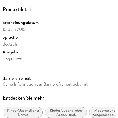
Produktdetails
Erscheinungsdatum
15. Juni 2015
Sprache
deutsch
Ausgabe
Ungekürzt
Dateigröße
65,59 MB
Barrierefreiheit
Laufzeit
Keine Information zur Barrierefreiheit bekannt
58 Minuten
Altersempfehlung
Entdecken Sie mehr
ab 6 Jahre
Kinder/Jugendliche:
Kinder/Jugendliche:
Moderne und
Reihe
Krimis
Action- und
zeitgenössische
Doktor Proktor, 1