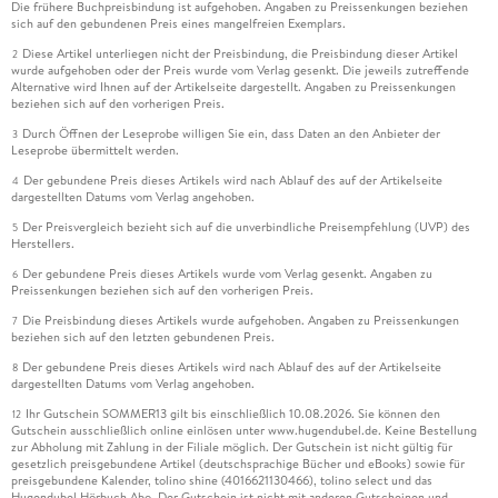
Die frühere Buchpreisbindung ist aufgehoben. Angaben zu Preissenkungen beziehen
sich auf den gebundenen Preis eines mangelfreien Exemplars.
Diese Artikel unterliegen nicht der Preisbindung, die Preisbindung dieser Artikel
2
wurde aufgehoben oder der Preis wurde vom Verlag gesenkt. Die jeweils zutreffende
Alternative wird Ihnen auf der Artikelseite dargestellt. Angaben zu Preissenkungen
beziehen sich auf den vorherigen Preis.
Durch Öffnen der Leseprobe willigen Sie ein, dass Daten an den Anbieter der
3
Leseprobe übermittelt werden.
Der gebundene Preis dieses Artikels wird nach Ablauf des auf der Artikelseite
4
dargestellten Datums vom Verlag angehoben.
Der Preisvergleich bezieht sich auf die unverbindliche Preisempfehlung (UVP) des
5
Herstellers.
Der gebundene Preis dieses Artikels wurde vom Verlag gesenkt. Angaben zu
6
Preissenkungen beziehen sich auf den vorherigen Preis.
Die Preisbindung dieses Artikels wurde aufgehoben. Angaben zu Preissenkungen
7
beziehen sich auf den letzten gebundenen Preis.
Der gebundene Preis dieses Artikels wird nach Ablauf des auf der Artikelseite
8
dargestellten Datums vom Verlag angehoben.
Ihr Gutschein SOMMER13 gilt bis einschließlich 10.08.2026. Sie können den
12
Gutschein ausschließlich online einlösen unter www.hugendubel.de. Keine Bestellung
zur Abholung mit Zahlung in der Filiale möglich. Der Gutschein ist nicht gültig für
gesetzlich preisgebundene Artikel (deutschsprachige Bücher und eBooks) sowie für
preisgebundene Kalender, tolino shine (4016621130466), tolino select und das
Hugendubel Hörbuch Abo. Der Gutschein ist nicht mit anderen Gutscheinen und