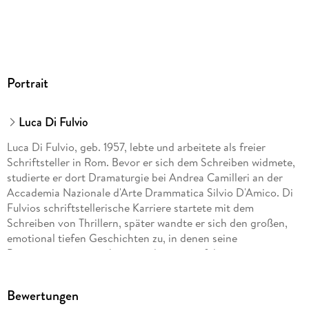
GTIN
9783838788715
Portrait
Luca Di Fulvio
Luca Di Fulvio, geb. 1957, lebte und arbeitete als freier
Schriftsteller in Rom. Bevor er sich dem Schreiben widmete,
studierte er dort Dramaturgie bei Andrea Camilleri an der
Accademia Nazionale d'Arte Drammatica Silvio D'Amico. Di
Fulvios schriftstellerische Karriere startete mit dem
Schreiben von Thrillern, später wandte er sich den großen,
emotional tiefen Geschichten zu, in denen seine
Protagonist:innen sich gegen die mannigfaltigen
Widrigkeiten des Lebens zur Wehr setzen müssen. Er erzählte
mit Leidenschaft, Liebe für seine Protagonisten und großem
Bewertungen
Sinn für Gerechtigkeit und riss mit jedem Roman seine große