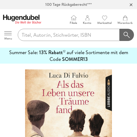
Abholung in über 100 Filialen
Filiale
Konto
Merkzettel
Warenkorb
Hugendubel
Menu
Summer Sale:
13% Rabatt
auf viele Sortimente mit dem
12
mehr
Code
SOMMER13
erfahren