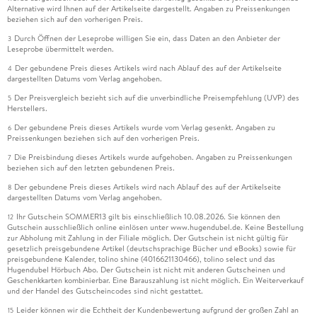
Alternative wird Ihnen auf der Artikelseite dargestellt. Angaben zu Preissenkungen
beziehen sich auf den vorherigen Preis.
Durch Öffnen der Leseprobe willigen Sie ein, dass Daten an den Anbieter der
3
Leseprobe übermittelt werden.
Der gebundene Preis dieses Artikels wird nach Ablauf des auf der Artikelseite
4
dargestellten Datums vom Verlag angehoben.
Der Preisvergleich bezieht sich auf die unverbindliche Preisempfehlung (UVP) des
5
Herstellers.
Der gebundene Preis dieses Artikels wurde vom Verlag gesenkt. Angaben zu
6
Preissenkungen beziehen sich auf den vorherigen Preis.
Die Preisbindung dieses Artikels wurde aufgehoben. Angaben zu Preissenkungen
7
beziehen sich auf den letzten gebundenen Preis.
Der gebundene Preis dieses Artikels wird nach Ablauf des auf der Artikelseite
8
dargestellten Datums vom Verlag angehoben.
Ihr Gutschein SOMMER13 gilt bis einschließlich 10.08.2026. Sie können den
12
Gutschein ausschließlich online einlösen unter www.hugendubel.de. Keine Bestellung
zur Abholung mit Zahlung in der Filiale möglich. Der Gutschein ist nicht gültig für
gesetzlich preisgebundene Artikel (deutschsprachige Bücher und eBooks) sowie für
preisgebundene Kalender, tolino shine (4016621130466), tolino select und das
Hugendubel Hörbuch Abo. Der Gutschein ist nicht mit anderen Gutscheinen und
Geschenkkarten kombinierbar. Eine Barauszahlung ist nicht möglich. Ein Weiterverkauf
und der Handel des Gutscheincodes sind nicht gestattet.
Leider können wir die Echtheit der Kundenbewertung aufgrund der großen Zahl an
15