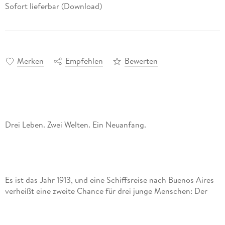
Sofort lieferbar (Download)
Merken
Empfehlen
Bewerten
Drei Leben. Zwei Welten. Ein Neuanfang.
Es ist das Jahr 1913, und eine Schiffsreise nach Buenos Aires
verheißt eine zweite Chance für drei junge Menschen: Der
Sizilianer Rocco hat den Zorn der Mafia auf sich gezogen, als
er sich weigerte, sein Leben in den Dienst der ehrenwerten
Gesellschaft zu stellen. Rosetta hat in einem sizilianischen