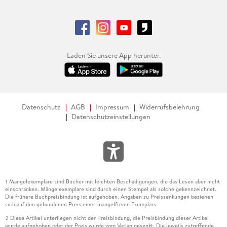
Laden Sie unsere App herunter.
Datenschutz
AGB
Impressum
Widerrufsbelehrung
Datenschutzeinstellungen
Mängelexemplare sind Bücher mit leichten Beschädigungen, die das Lesen aber nicht
1
einschränken. Mängelexemplare sind durch einen Stempel als solche gekennzeichnet.
Die frühere Buchpreisbindung ist aufgehoben. Angaben zu Preissenkungen beziehen
sich auf den gebundenen Preis eines mangelfreien Exemplars.
Diese Artikel unterliegen nicht der Preisbindung, die Preisbindung dieser Artikel
2
wurde aufgehoben oder der Preis wurde vom Verlag gesenkt. Die jeweils zutreffende