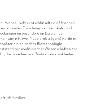
ed. Michael Nehls entschlüsselte die Ursachen
nternationalen Forschungszentren. Aufgrund
deckungen insbesondere im Bereich der
emeinsam mit zwei Nobelpreisträgern) wurde er
 später ein deutsches Biotechnologie-
bstständiger medizinischer Wissenschaftsautor
ht, die Ursachen von Zivilisationskrankheiten
äge an Universitäten und auf Kongressen.
er-Lüge", "Alzheimer ist heilbar" und "Das
ie".
aftlich fundiert