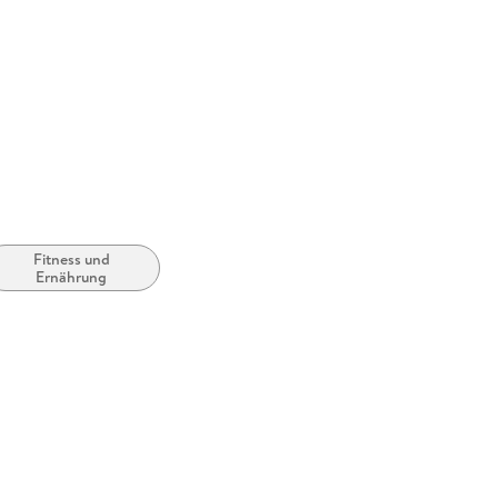
GTIN
4099995
Fitness und
Ernährung