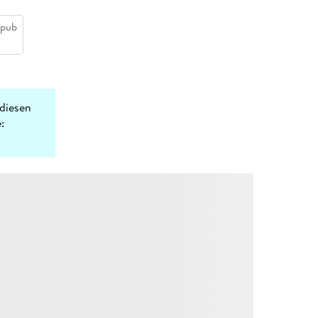
epub
diesen
: