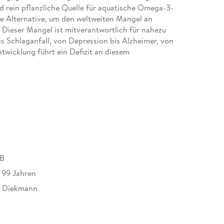
nd rein pflanzliche Quelle für aquatische Omega-3-
ge Alternative, um den weltweiten Mangel an
Dieser Mangel ist mitverantwortlich für nahezu
bis Schlaganfall, von Depression bis Alzheimer, von
twicklung führt ein Defizit an diesem
 Einbußen der emotionalen, sozialen und rationalen
ismus. Regelmäßig eingenommen bewahrt Algenöl vor
et einen essenziellen Beitrag zum gesunden Leben.
MB
s 99 Jahren
. Diekmann