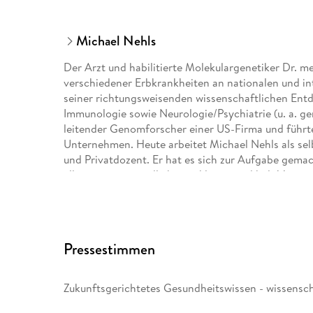
Michael Nehls
Der Arzt und habilitierte Molekulargenetiker Dr. m
verschiedener Erbkrankheiten an nationalen und i
seiner richtungsweisenden wissenschaftlichen Ent
Immunologie sowie Neurologie/Psychiatrie (u. a. g
leitender Genomforscher einer US-Firma und führte
Unternehmen. Heute arbeitet Michael Nehls als sel
und Privatdozent. Er hat es sich zur Aufgabe gemac
allgemein verständlich zu erklären, und hält Vortr
Weiterhin sind als Hörbuch erschienen: "Die Alzheim
indoktrinierte Gehirn" und "Die Methusalem Strateg
Pressestimmen
Zukunftsgerichtetes Gesundheitswissen - wissensch