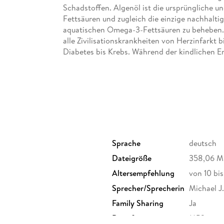
Schadstoffen. Algenöl ist die ursprüngliche u
Fettsäuren und zugleich die einzige nachhalti
aquatischen Omega-3-Fettsäuren zu beheben. 
alle Zivilisationskrankheiten von Herzinfarkt 
Diabetes bis Krebs. Während der kindlichen En
unentbehrlichen Hirnbaustoff zu gravierenden
Intelligenz nicht zuletzt zu AD(H)S und Aut
lebensgefährlichem Omega-3-Mangel und leist
Sprache
deutsch
Dateigröße
358,06 
Altersempfehlung
von 10 bi
Sprecher/Sprecherin
Michael J
Family Sharing
Ja
Dateiformat
MP3