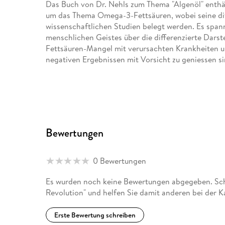
Das Buch von Dr. Nehls zum Thema "Algenöl" enthäl
um das Thema Omega-3-Fettsäuren, wobei seine di
wissenschaftlichen Studien belegt werden. Es span
menschlichen Geistes über die differenzierte Darst
Fettsäuren-Mangel mit verursachten Krankheiten un
negativen Ergebnissen mit Vorsicht zu geniessen si
Der Autor geht auf die besondere Bedeutung der O
bei Säuglingen und Kleinkindern insbesondere hins
Autismus, Schizophrenie, Depressionen, neurodeg
Parkinson, Herz-Kreislauf- und Stoffwechselerkran
Krankheiten des Immunsystems, Autoimmunkrankhei
Bewertungen
Dr. Nehls behandelt auch auf das spezielle Thema de
Chia, Walnüssen, Blattgemüse, Salaten enthalten), 
0 Bewertungen
zentral bedeutsamen aktiven Fettsäuren EPA und 
Ein Thema, das selbst von vielen Ärzten und Heilpr
Es wurden noch keine Bewertungen abgegeben. Schr
Revolution" und helfen Sie damit anderen bei der 
Das Buch behandelt zudem die Problematik der Gewi
hin zu der neuen Option den Omega-3-Bedarf mit v
Erste Bewertung schreiben