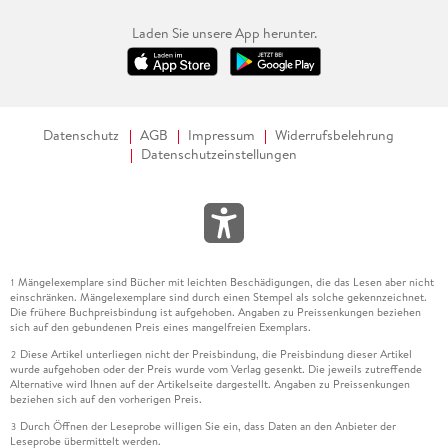
Laden Sie unsere App herunter.
Datenschutz
AGB
Impressum
Widerrufsbelehrung
Datenschutzeinstellungen
Mängelexemplare sind Bücher mit leichten Beschädigungen, die das Lesen aber nicht
1
einschränken. Mängelexemplare sind durch einen Stempel als solche gekennzeichnet.
Die frühere Buchpreisbindung ist aufgehoben. Angaben zu Preissenkungen beziehen
sich auf den gebundenen Preis eines mangelfreien Exemplars.
Diese Artikel unterliegen nicht der Preisbindung, die Preisbindung dieser Artikel
2
wurde aufgehoben oder der Preis wurde vom Verlag gesenkt. Die jeweils zutreffende
Alternative wird Ihnen auf der Artikelseite dargestellt. Angaben zu Preissenkungen
beziehen sich auf den vorherigen Preis.
Durch Öffnen der Leseprobe willigen Sie ein, dass Daten an den Anbieter der
3
Leseprobe übermittelt werden.