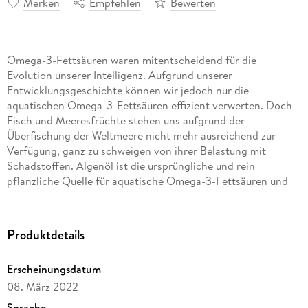
Merken
Empfehlen
Bewerten
Omega-3-Fettsäuren waren mitentscheidend für die
Evolution unserer Intelligenz. Aufgrund unserer
Entwicklungsgeschichte können wir jedoch nur die
aquatischen Omega-3-Fettsäuren effizient verwerten. Doch
Fisch und Meeresfrüchte stehen uns aufgrund der
Überfischung der Weltmeere nicht mehr ausreichend zur
Verfügung, ganz zu schweigen von ihrer Belastung mit
Schadstoffen. Algenöl ist die ursprüngliche und rein
pflanzliche Quelle für aquatische Omega-3-Fettsäuren und
zugleich die einzige nachhaltige Alternative, um den
weltweiten Mangel an aquatischen Omega-3-Fettsäuren zu
beheben. Dieser Mangel ist mitverantwortlich für nahezu alle
Produktdetails
Zivilisationskrankheiten - von Herzinfarkt bis Schlaganfall,
von Depression bis Alzheimer, von Diabetes bis Krebs.
Erscheinungsdatum
Während der kindlichen Entwicklung führt ein Defizit an
08. März 2022
diesem unentbehrlichen Hirnbaustoff zu gravierenden
Einbußen der emotionalen, sozialen und rationalen Intelligenz
Sprache