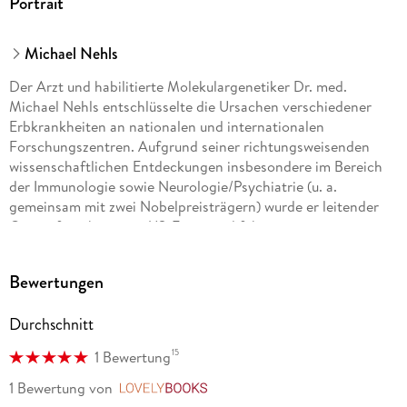
Portrait
Michael Nehls
Der Arzt und habilitierte Molekulargenetiker Dr. med.
Michael Nehls entschlüsselte die Ursachen verschiedener
Erbkrankheiten an nationalen und internationalen
Forschungszentren. Aufgrund seiner richtungsweisenden
wissenschaftlichen Entdeckungen insbesondere im Bereich
der Immunologie sowie Neurologie/Psychiatrie (u. a.
gemeinsam mit zwei Nobelpreisträgern) wurde er leitender
Genomforscher einer US-Firma und führte später ein
deutsches Biotechnologie-Unternehmen. Heute arbeitet
Michael Nehls als selbstständiger medizinischer
Bewertungen
Wissenschaftsautor und Privatdozent. Er hat es sich zur
Aufgabe gemacht, die Ursachen von Zivilisationskrankheiten
Durchschnitt
allgemein verständlich zu erklären, und hält Vorträge an
Universitäten und auf Kongressen. Bei Heyne erschienen
15
1 Bewertung
seine Bestseller Die Alzheimer-Lüge, Alzheimer ist heilbar
und Die Formel gegen Alzheimer.
1 Bewertung
von
LovelyBooks