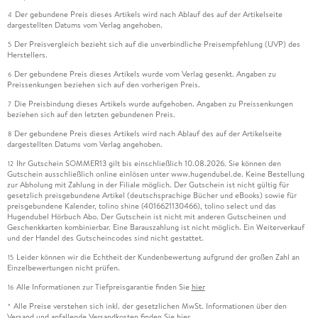
Der gebundene Preis dieses Artikels wird nach Ablauf des auf der Artikelseite
4
dargestellten Datums vom Verlag angehoben.
Der Preisvergleich bezieht sich auf die unverbindliche Preisempfehlung (UVP) des
5
Herstellers.
Der gebundene Preis dieses Artikels wurde vom Verlag gesenkt. Angaben zu
6
Preissenkungen beziehen sich auf den vorherigen Preis.
Die Preisbindung dieses Artikels wurde aufgehoben. Angaben zu Preissenkungen
7
beziehen sich auf den letzten gebundenen Preis.
Der gebundene Preis dieses Artikels wird nach Ablauf des auf der Artikelseite
8
dargestellten Datums vom Verlag angehoben.
Ihr Gutschein SOMMER13 gilt bis einschließlich 10.08.2026. Sie können den
12
Gutschein ausschließlich online einlösen unter www.hugendubel.de. Keine Bestellung
zur Abholung mit Zahlung in der Filiale möglich. Der Gutschein ist nicht gültig für
gesetzlich preisgebundene Artikel (deutschsprachige Bücher und eBooks) sowie für
preisgebundene Kalender, tolino shine (4016621130466), tolino select und das
Hugendubel Hörbuch Abo. Der Gutschein ist nicht mit anderen Gutscheinen und
Geschenkkarten kombinierbar. Eine Barauszahlung ist nicht möglich. Ein Weiterverkauf
und der Handel des Gutscheincodes sind nicht gestattet.
Leider können wir die Echtheit der Kundenbewertung aufgrund der großen Zahl an
15
Einzelbewertungen nicht prüfen.
Alle Informationen zur Tiefpreisgarantie finden Sie
hier
16
Alle Preise verstehen sich inkl. der gesetzlichen MwSt. Informationen über den
*
Versand und anfallende Versandkosten finden Sie
hier