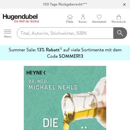
100 Tage Rückgaberecht***
Abholung in über 100 Filialen
Filiale
Konto
Merkzettel
Warenkorb
Hugendubel
Menu
Summer Sale:
13% Rabatt
auf viele Sortimente mit dem
12
mehr
Code
SOMMER13
erfahren