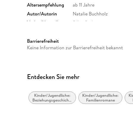
Altersempfehlung
ab 11 Jahre
Autor/Autorin
Natalie Buchholz
Verlag/Hersteller
Silberfisch
Family Sharing
Ja
Dateiformat
MP3
Barrierefreiheit
Keine Information zur Barrierefreiheit bekannt
GTIN
9783844934939
Entdecken Sie mehr
Kinder/Jugendliche:
Kinder/Jugendliche:
Ki
Beziehungsgeschichten
Familienromane
- Romantik, Liebe
oder Freundschaft