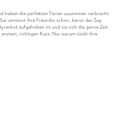
nd haben die perfekten Ferien zusammen verbracht.
ie vermisst ihre Freundin schon, bevor der Zug
dyverbot aufgehoben ist und sie sich die ganze Zeit
erstem, richtigen Kuss. Nur warum rückt ihre
ht heraus, obwohl sie nächtelang durchgequatscht
teckt: Gefühlschaos hoch zehn. Ist das alles noch
Gemeinsam versuchen die Mädchen, ihr chaotisch-
beiden immer klar: Ihre Freundin ist genau richtig,