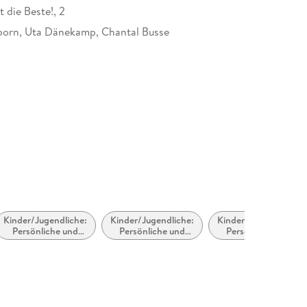
t die Beste!, 2
born, Uta Dänekamp, Chantal Busse
at
Kinder/Jugendliche:
Kinder/Jugendliche:
Kinder/Jugendliche:
Persönliche und
Persönliche und
Persönliche und
soziale Themen:
soziale Themen:
soziale Themen:
Geschwister
Freunde und
Daten,
Freundschaft
Beziehungen,
Romatik und Liebe