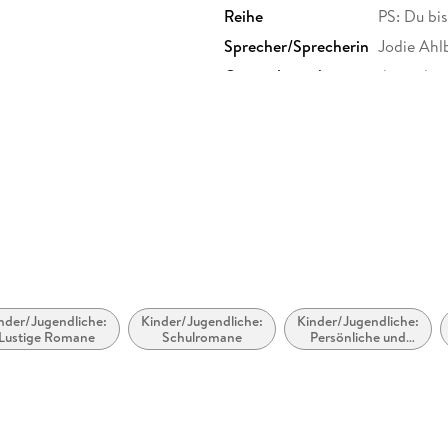
Reihe
PS: Du bis
Sprecher/Sprecherin
Jodie Ahl
Originalsprache
deutsch
Produktart
MP3 form
Audioinhalt
Hörbuch
nder/Jugendliche:
Kinder/Jugendliche:
Kinder/Jugendliche:
Lustige Romane
Schulromane
Persönliche und
soziale Themen:
Emotionen,
Stimmungen,
Gefühle und
Verhaltensweisen