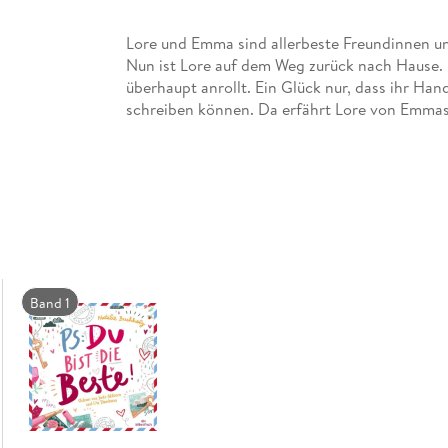
Lore und Emma sind allerbeste Freundinnen u
Nun ist Lore auf dem Weg zurück nach Hause. S
überhaupt anrollt. Ein Glück nur, dass ihr Han
schreiben können. Da erfährt Lore von Emmas 
Freundin erst jetzt mit dieser Hammernachric
haben? Doch bald versteht Lore, was dahinters
normal? Was ist eigentlich schon »normal«? 
lustiges Teenagerleben zu sortieren. Dabei ist 
wie sie ist!
Band 1