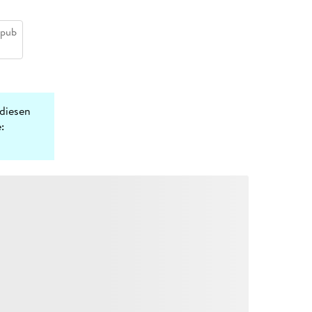
epub
diesen
: