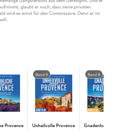
ehemalige Gangsterboss aus dem Gefängnis. Und er
 aufnimmt, glaubt er noch, dass seine privaten
d wird es ernst für den Commissaire. Denn er ist
ill.
Band 9
Band 8
he Provence
Unheilvolle Provence
Gnadenlose Provence