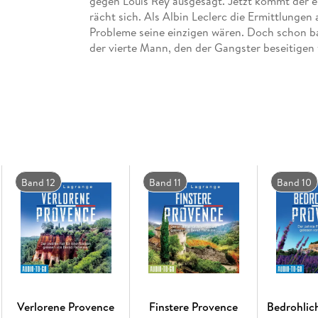
gegen Louis Rey ausgesagt. Jetzt kommt der 
rächt sich. Als Albin Leclerc die Ermittlungen
Probleme seine einzigen wären. Doch schon bal
der vierte Mann, den der Gangster beseitigen w
Band 12
Band 11
Band 10
Verlorene Provence
Finstere Provence
Bedrohlic