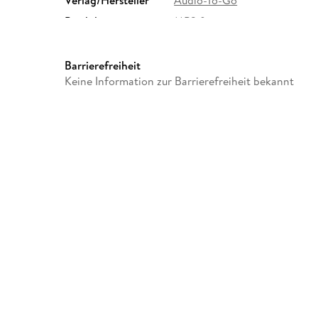
Verlag/Hersteller
Audio-To-Go
Produktart
MP3 format
Audioinhalt
Hörbuch
Barrierefreiheit
Keine Information zur Barrierefreiheit bekannt