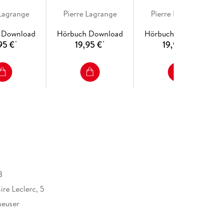
 Lagrange
Pierre Lagrange
Pierre Lagrange
 Download
Hörbuch Download
Hörbuch Download
95 €
19,95 €
19,95 €
*
*
*
B
re Leclerc, 5
heuser